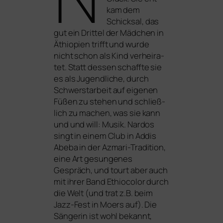
kam dem
Schicksal, das
gut ein Drittel der Mädchen in
Äthiopien trifft und wur­de
nicht schon als Kind ver­hei­ra­
tet. Statt des­sen schaff­te sie
es als Jugendliche, durch
Schwerstarbeit auf eige­nen
Füßen zu ste­hen und schließ­
lich zu machen, was sie kann
und und will: Musik. Nardos
singt in einem Club in Addis
Abeba in der Azmari-Tradition,
eine Art gesun­ge­nes
Gespräch, und tourt aber auch
mit ihrer Band Ethiocolor durch
die Welt (und trat z.B. beim
Jazz-Fest in Moers auf). Die
Sängerin ist wohl bekannt,