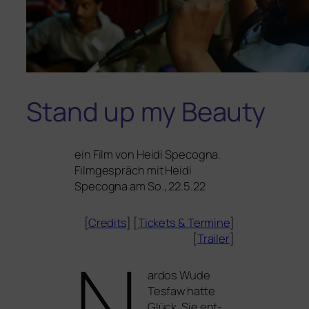
Stand up my Beauty
ein Film von
Heidi Specogna
.
Filmgespräch mit Heidi
Specogna am So., 22.5.22
[
Credits
] [
Tickets
&
Termine
]
[
Trailer
]
N
ardos Wude
Tesfaw hat­te
Glück. Sie ent­