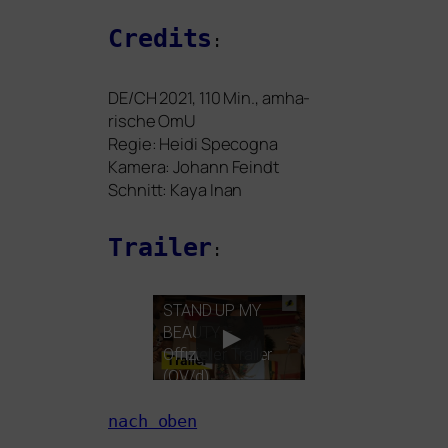
Credits
:
DE
/
CH
2021, 110 Min., amha­
risch
e
OmU
Regie: Heidi Specogna
Kamera: Johann Feindt
Schnitt: Kaya Inan
Trailer
:
STAND
UP
MY
BEAUTY
–
Offizieller Trailer
(
OV
/d)
nach oben