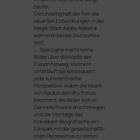
bau­te.
Gleichzeitig hält der Film die
rasan­ten Entwicklungen in der
Mega-Stadt Addis-Abbeba
wäh­rend die­ses Zeitraumes
fest.
„… Specogna macht kei­ne
Bilder über die Köpfe der
Frauen hin­weg. Vielmehr
unter­läuft sie kon­se­quent
jede euro­zen­tri­sche
Perspektive, indem die Musik
von Nardos den Rhythmus
bestimmt, die Bilder sich an
Gennets Poesie anschmie­gen
und die Montage das
Individuell-Biografische ein­
fühl­sam mit der gesell­schaft­li­
chen Perspektive zu ver­bin­