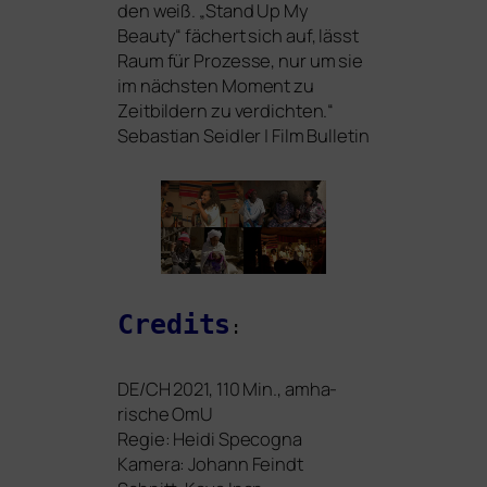
den weiß. „Stand Up My
Beauty“ fächert sich auf, lässt
Raum für Prozesse, nur um sie
im nächs­ten Moment zu
Zeitbildern zu ver­dich­ten.“
Sebastian Seidler | Film Bulletin
Credits
:
DE
/
CH
2021, 110 Min., amha­
risch
e
OmU
Regie: Heidi Specogna
Kamera: Johann Feindt