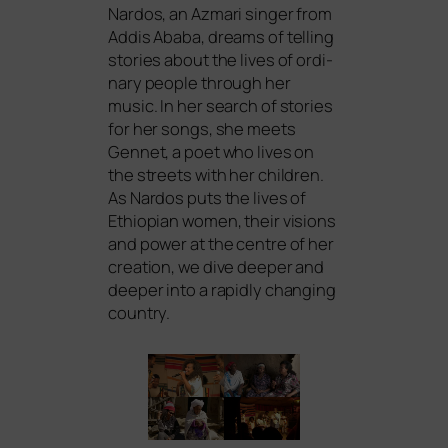
Nardos, an Azmari sin­ger from
Addis Ababa, dreams of tel­ling
sto­ries about the lives of ordi­
na­ry peo­p­le through her
music. In her search of sto­ries
for her songs, she meets
Gennet, a poet who lives on
the streets with her child­ren.
As Nardos puts the lives of
Ethiopian women, their visi­ons
and power at the cent­re of her
crea­ti­on, we dive deeper and
deeper into a rapidly chan­ging
country.