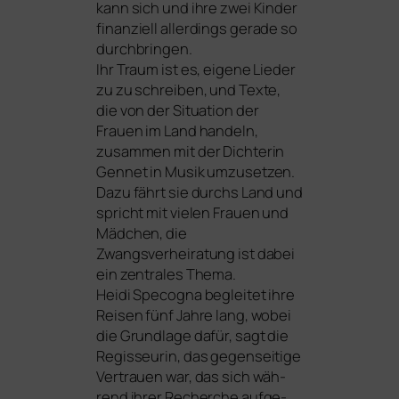
kann sich und ihre zwei Kinder
finan­zi­ell aller­dings gera­de so
durch­brin­gen.
Ihr Traum ist es, eige­ne Lieder
zu zu schrei­ben, und Texte,
die von der Situation der
Frauen im Land han­deln,
zusam­men mit der Dichterin
Gennet in Musik umzu­set­zen.
Dazu fährt sie durchs Land und
spricht mit vie­len Frauen und
Mädchen, die
Zwangsverheiratung ist dabei
ein zen­tra­les Thema.
Heidi Specogna beglei­tet ihre
Reisen fünf Jahre lang, wobei
die Grundlage dafür, sagt die
Regisseurin, das gegen­sei­ti­ge
Vertrauen war, das sich wäh­
rend ihrer Recherche auf­ge­