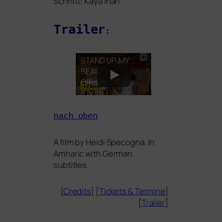
Schnitt: Kaya Inan
Trailer
:
STAND
UP
MY
BEAUTY
–
Offizieller Trailer
(
OV
/d)
nach oben
A film by
Heidi Specogna
. In
Amharic with German
subtitles.
[
Credits
] [
Tickets
&
Termine
]
[
Trailer
]