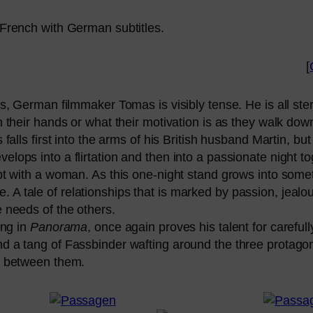
 French with German subtitles.
[
s, German film­ma­ker Tomas is visi­bly ten­se. He is all ster
­on their hands or what their moti­va­ti­on is as they walk down
as falls first into the arms of his British hus­band Martin, b
lo­ps into a flir­ta­ti­on and then into a pas­sio­na­te night 
ept with a woman. As this one-night stand grows into some­th
A tale of rela­ti­onships that is mark­ed by pas­si­on, jea­lo
he needs of the others.
ing in
Panorama
, once again pro­ves his talent for careful­l
d a tang of Fassbinder waf­ting around the three prot­ago­n
ons bet­ween them.