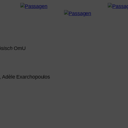
ösisch
OmU
, Adèle Exarchopoulos