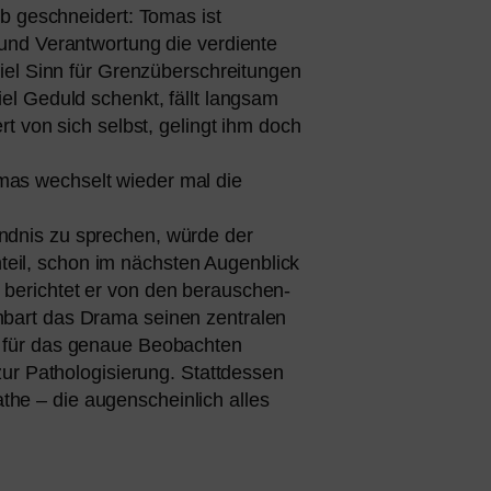
ib geschnei­dert: Tomas ist
und Verantwortung die ver­dien­te
t viel Sinn für Grenzüberschreitungen
el Geduld schenkt, fällt lang­sam
ert von sich selbst, gelingt ihm doch
as wech­selt wie­der mal die
ndnis zu spre­chen, wür­de der
teil, schon im nächs­ten Augenblick
 berich­tet er von den berau­schen­
bart das Drama sei­nen zen­tra­len
ent für das genaue Beobachten
t zur Pathologisierung. Stattdessen
he – die augen­schein­lich alles