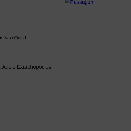
ösisch
OmU
, Adèle Exarchopoulos