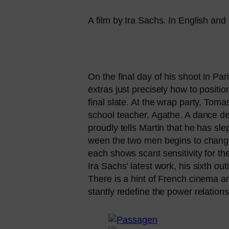
A film by Ira Sachs. In English and
On the final day of his shoot in Pari
extras just pre­cis­e­ly how to posi­ti
final sla­te. At the wrap par­ty, Tom
school tea­cher, Agathe. A dance deve­
proud­ly tells Martin that he has sl
ween the two men beg­ins to chan­ge. 
each shows scant sen­si­ti­vi­ty for t
Ira Sachs’ latest work, his sixth out
There is a hint of French cine­ma an
stant­ly rede­fi­ne the power rela­ti­