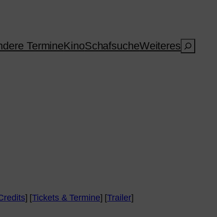
Suchen
dere Termine
Kino
Schafsuche
Weiteres
Credits
] [
Tickets
&
Termine
] [
Trailer
]