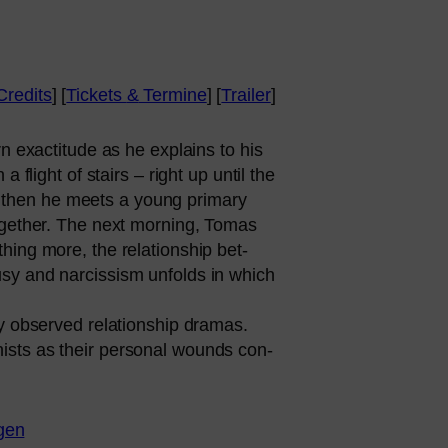
Credits
] [
Tickets
&
Termine
] [
Trailer
]
n exacti­tu­de as he explains to his
 a flight of stairs – right up until the
ut then he meets a young pri­ma­ry
tog­e­ther. The next mor­ning, Tomas
ing more, the rela­ti­onship bet­
u­sy and nar­cis­sism unfolds in which
y obser­ved rela­ti­onship dra­mas.
ists as their per­so­nal wounds con­