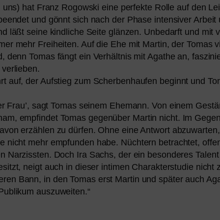
i uns) hat Franz Rogowski eine per­fek­te Rolle auf den Le
been­det und gönnt sich nach der Phase inten­si­ver Arbeit 
d läßt sei­ne kind­li­che Seite glän­zen. Unbedarft und mi
mer mehr Freiheiten. Auf die Ehe mit Martin, der Tomas vi
, denn Tomas fängt ein Verhältnis mit Agathe an, fas­zi­ni
er­lie­ben.
rt auf, der Aufstieg zum Scherbenhaufen beginnt und Tom
 einer Frau’, sagt Tomas sei­nem Ehemann. Von einem Gestä
am, emp­fin­det Tomas gegen­über Martin nicht. Im Gegen
davon erzäh­len zu dür­fen. Ohne eine Antwort abzu­war­ten,
e nicht mehr emp­fun­den habe. Nüchtern betrach­tet, offen­
sen Narzissten. Doch Ira Sachs, der ein beson­de­res Tal
besitzt, neigt auch in die­ser inti­men Charakterstudie nich
­ren Bann, in den Tomas erst Martin und spä­ter auch Agat
Publikum aus­zu­wei­ten.“