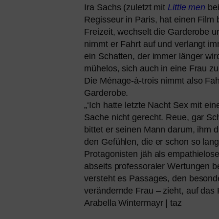
Ira Sachs (zuletzt mit
Little men
be
Regisseur in Paris, hat einen Film 
Freizeit, wech­selt die Garderobe un
nimmt er Fahrt auf und ver­langt im
ein Schatten, der immer län­ger wird
mühe­los, sich auch in eine Frau zu v
Die Ménage-à-trois nimmt also Fah
Garderobe.
„‘Ich hat­te letz­te Nacht Sex mit
Sache nicht gerecht. Reue, gar Sch
bit­tet er sei­nen Mann dar­um, ihm 
den Gefühlen, die er schon so lan­g
Protagonisten jäh als empa­thie­lo­
abseits pro­fes­so­ra­ler Wertungen 
ver­steht es Passages, den beson­de
ver­än­dern­de Frau – zieht, auf das 
Arabella Wintermayr | taz