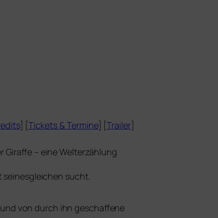
edits
] [
Tickets
&
Termine
] [
Trailer
]
r Giraffe – eine Welterzählung
sei­nes­glei­chen sucht.
nd von durch ihn geschaf­fe­ne