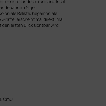
rte – unter ande­rem auf eine Insel
 Landebahn im Niger.
­nia­le Relikte, hege­mo­nia­le
Giraffe, erscheint mal direkt, mal
den ers­ten Blick sicht­bar wird.
hek OmU