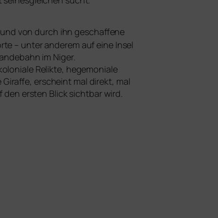
sei­nes­glei­chen sucht.
nd von durch ihn geschaf­fe­ne
rte – unter ande­rem auf eine Insel
 Landebahn im Niger.
­nia­le Relikte, hege­mo­nia­le
Giraffe, erscheint mal direkt, mal
den ers­ten Blick sicht­bar wird.