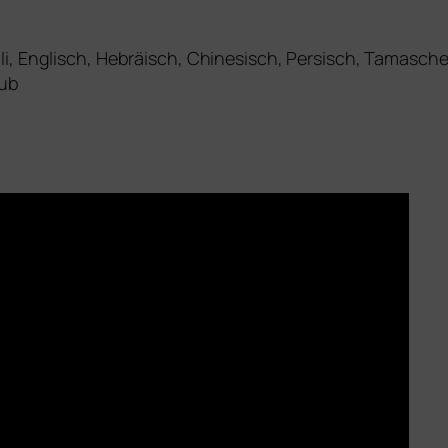
li, Englisch, Hebräisch, Chinesisch, Persisch, Tamasc
aub