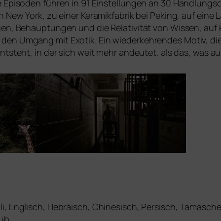
che Episoden füh­ren in 91 Einstellungen an 30 Handlungso
in New York, zu einer Keramikfabrik bei Peking, auf eine
en, Behauptungen und die Relativität von Wissen, auf kolo
n Umgang mit Exotik. Ein wie­der­keh­ren­des Motiv, die 
t­steht, in der sich weit mehr andeu­tet, als das, was auf 
li, Englisch, Hebräisch, Chinesisch, Persisch, Tamasc
aub