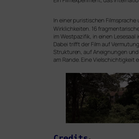
Ein Filmexperiment, das inter­na­ti
In einer puris­ti­schen Filmsprache
Wirklichkeiten. 16 frag­men­ta­ri­s
im Westpazifik, in einen Lesesaal 
Dabei trifft der Film auf Vermutung
Strukturen, auf Aneignungen und de
am Rande. Eine Vielschichtigkeit en
Credits