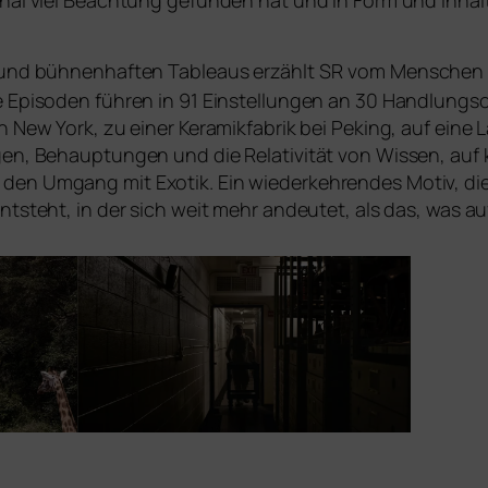
o­nal viel Beachtung gefun­den hat und in Form und Inhalt 
 und büh­nen­haf­ten Tableaus erzählt
SR
vom Menschen u
che Episoden füh­ren in 91 Einstellungen an 30 Handlungso
in New York, zu einer Keramikfabrik bei Peking, auf eine
en, Behauptungen und die Relativität von Wissen, auf kolo
n Umgang mit Exotik. Ein wie­der­keh­ren­des Motiv, die 
t­steht, in der sich weit mehr andeu­tet, als das, was auf 