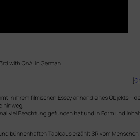
23rd with QnA. in German.
[
Cr
mt in ihrem fil­mi­schen Essay anhand eines Objekts – de
 hin­weg.
o­nal viel Beachtung gefun­den hat und in Form und Inhalt 
 und büh­nen­haf­ten Tableaus erzählt
SR
vom Menschen u