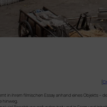
[
Cr
mt in ihrem fil­mi­schen Essay anhand eines Objekts – de
 hin­weg.