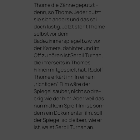
Thome die Zähne geputzt –
denn, so Thome: Jeder putzt
sie sich anders und das sei
doch lus­tig. Jetzt steht Thome
selbst vor dem
Badezimmerspiegel bzw. vor
der Kamera, dahin­ter und im
Off zu hören ist Serpil Turhan,
die ihrer­seits in Thomes
Filmen mit­ge­spielt hat. Rudolf
Thome erkärt ihr: In einem
„rich­ti­gen“ Film wäre der
Spiegel sau­ber, nicht so dre­
ckig wie der hier. Aber weil das
nun mal kein Spielfilm ist, son­
dern ein Dokumentarfilm, soll
der Spiegel so blei­ben, wie er
ist, weist Serpil Turhan an.