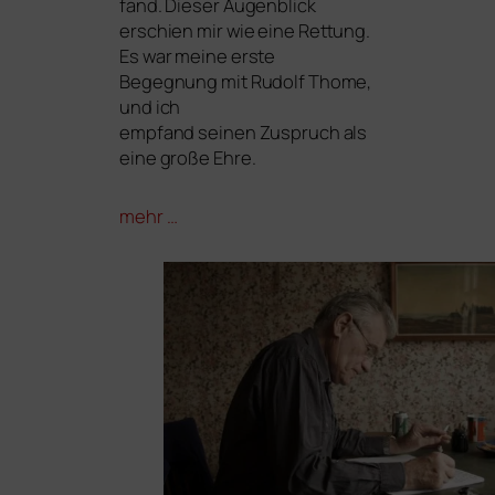
fand. Dieser Augenblick
erschien mir wie eine Rettung.
Es war mei­ne ers­te
Begegnung mit Rudolf Thome,
und ich
emp­fand sei­nen Zuspruch als
eine gro­ße Ehre.
mehr …