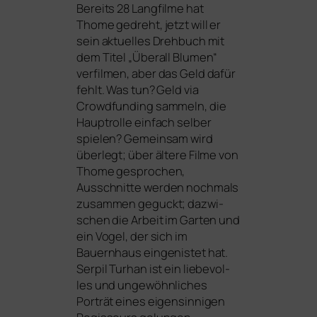
Bereits 28 Langfilme hat
Thome gedreht, jetzt will er
sein aktu­el­les Drehbuch mit
dem Titel „Überall Blumen“
ver­fil­men, aber das Geld dafür
fehlt. Was tun? Geld via
Crowdfunding sam­meln, die
Hauptrolle ein­fach sel­ber
spie­len? Gemeinsam wird
über­legt; über älte­re Filme von
Thome gespro­chen,
Ausschnitte wer­den noch­mals
zusam­men geguckt; dazwi­
schen die Arbeit im Garten und
ein Vogel, der sich im
Bauernhaus ein­ge­nis­tet hat.
Serpil Turhan ist ein lie­be­vol­
les und unge­wöhn­li­ches
Porträt eines eigen­sin­ni­gen