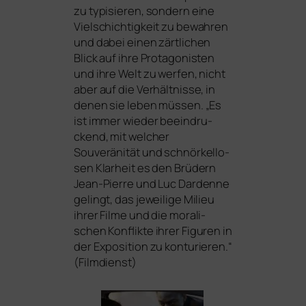
zu typi­sie­ren, son­dern eine
Vielschichtigkeit zu bewah­ren
und dabei einen zärt­li­chen
Blick auf ihre Protagonisten
und ihre Welt zu wer­fen, nicht
aber auf die Verhältnisse, in
denen sie leben müs­sen. „Es
ist immer wie­der beein­dru­
ckend, mit wel­cher
Souveränität und schnör­kel­lo­
sen Klarheit es den Brüdern
Jean-Pierre und Luc Dardenne
gelingt, das jewei­li­ge Milieu
ihrer Filme und die mora­li­
schen Konflikte ihrer Figuren in
der Exposition zu kon­tu­rie­ren.“
(Filmdienst)