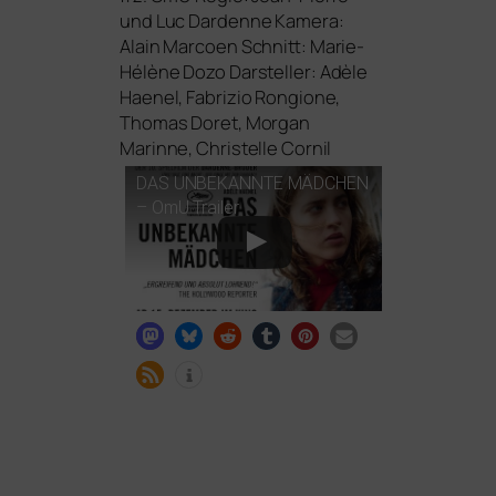
und Luc Dardenne
Kamera:
Alain Marcoen Schnitt: Marie-
Hélène Dozo
Darsteller: Adèle
Haenel, Fabrizio Rongione,
Thomas Doret, Morgan
Marinne, Christelle Cornil
DAS
UNBEKANNTE
MÄDCHEN
– OmU Trailer