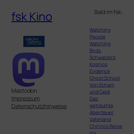
Bald im fsk:
fsk Kino
Watching
People
Watching
Birds
Schwarzers
Kosmos
Evidence
Ghost School
Von Scham
Mastodon
und Geld
Impressum
Das
geträumte
Datenschutzhinweise
Abenteuer
Vaterland
Chihiros Reise
ins