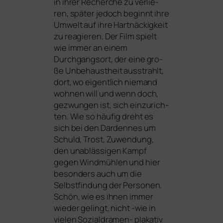
in ihrer Recherche zu ver­lie­
ren, spä­ter jedoch beginnt ihre
Umwelt auf ihre Hartnäckigkeit
zu reagie­ren. Der Film spielt
wie immer an einem
Durchgangsort, der eine gro­
ße Unbehaustheit aus­strahlt,
dort, wo eigent­lich nie­mand
woh­nen will und wenn doch,
gezwun­gen ist, sich ein­zu­rich­
ten. Wie so häu­fig dreht es
sich bei den Dardennes um
Schuld, Trost, Zuwendung,
den unab­läs­si­gen Kampf
gegen Windmühlen und hier
beson­ders auch um die
Selbstfindung der Personen.
Schön, wie es ihnen immer
wie­der gelingt, nicht ‑wie in
vie­len Sozialdramen- pla­ka­tiv