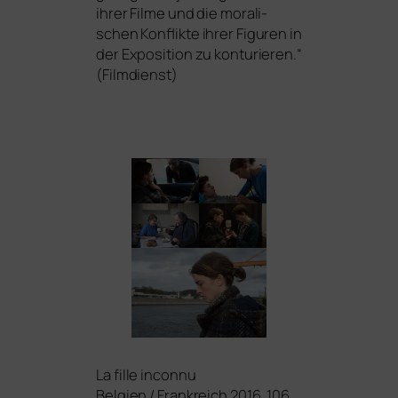
ihrer Filme und die mora­li­
schen Konflikte ihrer Figuren in
der Exposition zu kon­tu­rie­ren.“
(Filmdienst)
La fil­le inconnu
Belgien / Frankreich 2016, 106