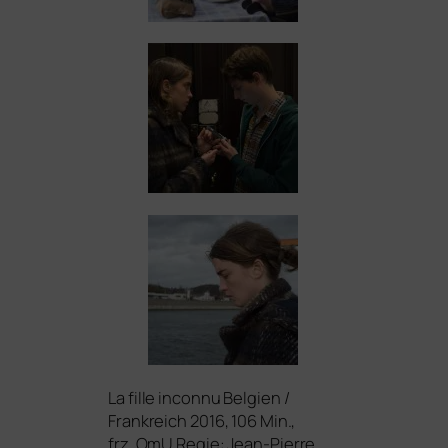
La fil­le incon­nu Belgien /
Frankreich 2016, 106 Min.,
frz. OmU
Regie: Jean-Pierre