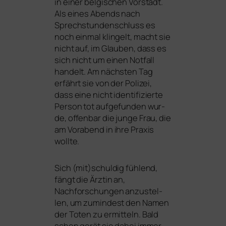
in einer bel­gi­schen Vorstadt.
Als eines Abends nach
Sprechstundenschluss es
noch ein­mal klin­gelt, macht sie
nicht auf, im Glauben, dass es
sich nicht um einen Notfall
han­delt. Am nächs­ten Tag
erfährt sie von der Polizei,
dass eine nicht iden­ti­fi­zier­te
Person tot auf­ge­fun­den wur­
de, offen­bar die jun­ge Frau, die
am Vorabend in ihre Praxis
wollte.
Sich (mit)schuldig füh­lend,
fängt die Ärztin an,
Nachforschungen anzu­stel­
len, um zumin­dest den Namen
der Toten zu ermit­teln. Bald
schon gerät sie dabei immer