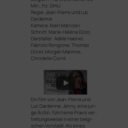
Min., frz. OmU
Regie: Jean-Pierre und Luc
Dardenne
Kamera: Alain Marcoen
Schnitt: Marie-Hélène Dozo
Darsteller: Adèle Haenel,
Fabrizio Rongione, Thomas
Doret, Morgan Marinne,
Christelle Cornil
DAS
UNBEKANNTE
MÄDCHEN
– OmU
Trailer
Ein Film von Jean-Pierre und
Luc Dardenne. Jenny, eine jun­
ge Ärztin, führt eine Praxis ver­
tre­tungs­wei­se in einer bel­gi­
schen Vorstadt. Als eines