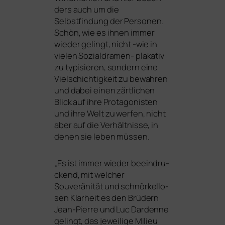
ders auch um die
Selbstfindung der Personen.
Schön, wie es ihnen immer
wie­der gelingt, nicht ‑wie in
vie­len Sozialdramen- pla­ka­tiv
zu typi­sie­ren, son­dern eine
Vielschichtigkeit zu bewah­ren
und dabei einen zärt­li­chen
Blick auf ihre Protagonisten
und ihre Welt zu wer­fen, nicht
aber auf die Verhältnisse, in
denen sie leben müssen.
„
Es ist immer wie­der beein­dru­
ckend, mit wel­cher
Souveränität und schnör­kel­lo­
sen Klarheit es den Brüdern
Jean-Pierre und Luc Dardenne
gelingt, das jewei­li­ge Milieu