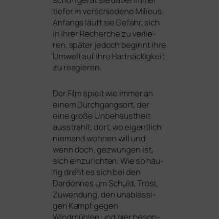
tie­fer in ver­schie­de­ne Milieus.
Anfangs läuft sie Gefahr, sich
in ihrer Recherche zu ver­lie­
ren, spä­ter jedoch beginnt ihre
Umwelt auf ihre Hartnäckigkeit
zu reagieren.
Der Film spielt wie immer an
einem Durchgangsort, der
eine gro­ße Unbehaustheit
aus­strahlt, dort, wo eigent­lich
nie­mand woh­nen will und
wenn doch, gezwun­gen ist,
sich ein­zu­rich­ten. Wie so häu­
fig dreht es sich bei den
Dardennes um Schuld, Trost,
Zuwendung, den unab­läs­si­
gen Kampf gegen
Windmühlen und hier beson­