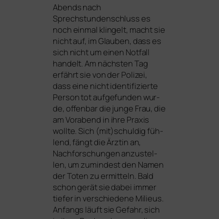
Abends nach
Sprechstundenschluss es
noch ein­mal klin­gelt, macht sie
nicht auf, im Glauben, dass es
sich nicht um einen Notfall
han­delt. Am nächs­ten Tag
erfährt sie von der Polizei,
dass eine nicht iden­ti­fi­zier­te
Person tot auf­ge­fun­den wur­
de, offen­bar die jun­ge Frau, die
am Vorabend in ihre Praxis
woll­te. Sich (mit)schuldig füh­
lend, fängt die Ärztin an,
Nachforschungen anzu­stel­
len, um zumin­dest den Namen
der Toten zu ermit­teln. Bald
schon gerät sie dabei immer
tie­fer in ver­schie­de­ne Milieus.
Anfangs läuft sie Gefahr, sich