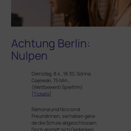
Achtung Berlin:
Nulpen
Dienstag, 8.4., 18:30, Sorina
Gajewski, 75 Min.,
(Wettbewerb Spielfilm)
[
Tickets
]
Ramona und Nico sind
Freundinnen, sie haben gera­
de die Schule abge­schlos­sen.
Doch anstatt sich Gedanken