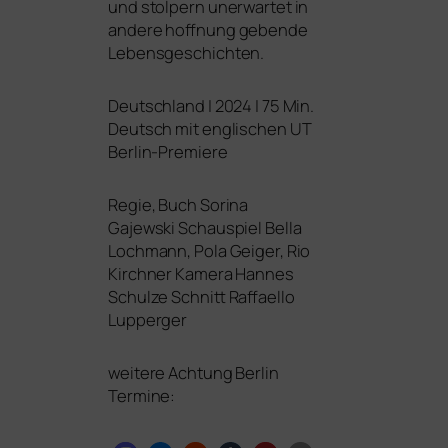
und stol­pern uner­war­tet in
ande­re hoff­nung geben­de
Lebensgeschichten.
Deutschland | 2024 | 75 Min.
Deutsch mit eng­li­schen
UT
Berlin-Premiere
Regie, Buch
Sorina
Gajewski
Schauspiel
Bella
Lochmann, Pola Geiger, Rio
Kirchner
Kamera
Hannes
Schulze
Schnitt
Raffaello
Lupperger
wei­te­re Achtung Berlin
Termine: