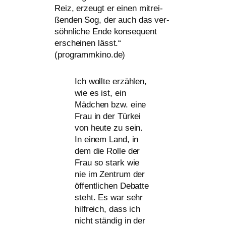
Reiz, erzeugt er einen mit­rei­
ßen­den Sog, der auch das ver­
söhn­li­che Ende kon­se­quent
erschei­nen lässt.“
(programmkino.de)
Ich woll­te erzäh­len,
wie es ist, ein
Mädchen bzw. eine
Frau in der Türkei
von heu­te zu sein.
In einem Land, in
dem die Rolle der
Frau so stark wie
nie im Zentrum der
öffent­li­chen Debatte
steht. Es war sehr
hilf­reich, dass ich
nicht stän­dig in der