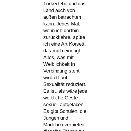
Türkei lebe und das
Land auch von
außen betrach­ten
kann. Jedes Mal,
wenn ich dort­hin
zurück­keh­re, spü­re
ich eine Art Korsett,
das mich ein­engt.
Alles, was mit
Weiblichkeit in
Verbindung steht,
wird oft auf
Sexualität redu­ziert.
Es ist, als wäre jede
weib­li­che Geste
sexu­ell auf­ge­la­den.
Es gibt Schulen, die
Jungen und
Mädchen ver­bie­ten,