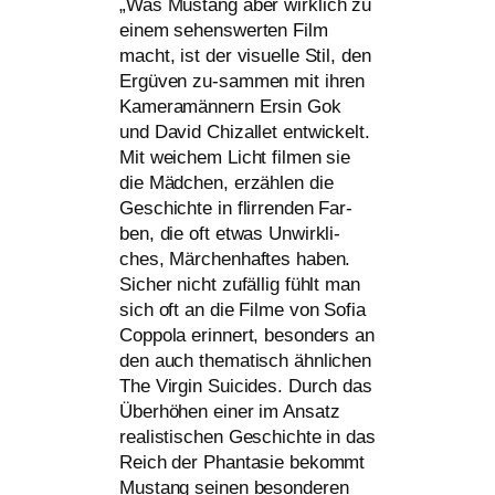
„
Was Mus­tang aber wirk­lich zu
einem sehens­wer­ten Film
macht, ist der visu­elle Stil, den
Ergü­ven zu-sam­­men mit ihren
Kame­ra­män­nern Ersin Gok
und David Chiz­al­let ent­wi­ckelt.
Mit wei­chem Licht fil­men sie
die Mäd­chen, erzäh­len die
Geschichte in flir­ren­den Far­
ben, die oft etwas Unwirk­li­
ches, Mär­chen­haf­tes haben.
Sicher nicht zufäl­lig fühlt man
sich oft an die Filme von Sofia
Cop­pola erin­nert, beson­ders an
den auch the­ma­tisch ähn­li­chen
The Vir­gin Sui­ci­des. Durch das
Über­hö­hen einer im Ansatz
rea­lis­ti­schen Geschichte in das
Reich der Phan­ta­sie bekommt
Mus­tang sei­nen beson­de­ren