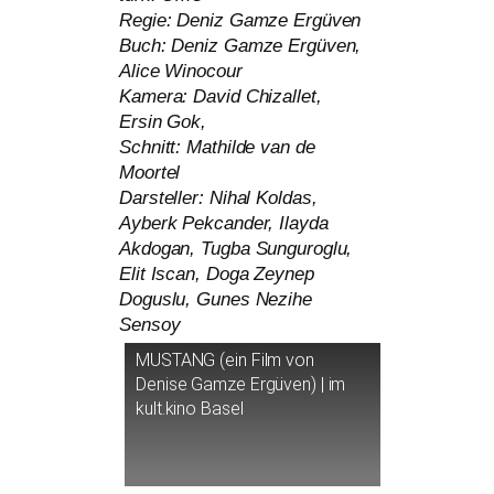
Regie: Deniz Gamze Ergüven
Buch: Deniz Gamze Ergüven,
Alice Winocour
Kamera: David Chizallet,
Ersin Gok,
Schnitt: Mathilde van de
Moortel
Darsteller: Nihal Koldas,
Ayberk Pekcander, Ilayda
Akdogan, Tugba Sunguroglu,
Elit Iscan, Doga Zeynep
Doguslu, Gunes Nezihe
Sensoy
MUSTANG
(ein Film von
Denise Gamze Ergüven) | im
kult.kino Basel