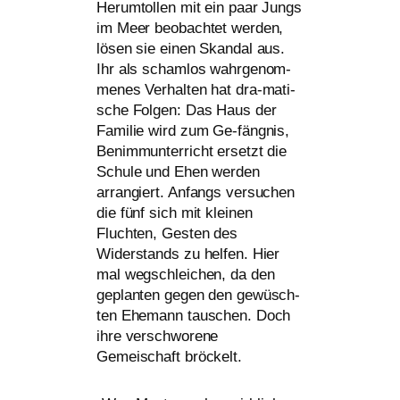
Herumtollen mit ein paar Jungs
im Meer beob­ach­tet wer­den,
lösen sie einen Skandal aus.
Ihr als scham­los wahr­ge­nom­
me­nes Verhalten hat dra-mati­
sche Folgen: Das Haus der
Familie wird zum Ge-fäng­nis,
Benimmunterricht ersetzt die
Schule und Ehen wer­den
arran­giert. Anfangs ver­su­chen
die fünf sich mit klei­nen
Fluchten, Gesten des
Widerstands zu hel­fen. Hier
mal weg­schlei­chen, da den
geplan­ten gegen den gewüsch­
ten Ehemann tau­schen. Doch
ihre ver­schwo­re­ne
Gemeischaft bröckelt.