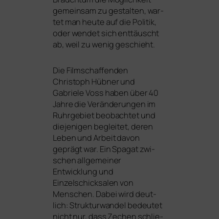
gemein­sam zu gestal­ten, war­
tet man heu­te auf die Politik,
oder wen­det sich ent­täuscht
ab, weil zu wenig geschieht.
Die Filmschaffenden
Christoph Hübner und
Gabriele Voss haben über 40
Jahre die Veränderungen im
Ruhrgebiet beob­ach­tet und
die­je­ni­gen beglei­tet, deren
Leben und Arbeit davon
geprägt war. Ein Spagat zwi­
schen all­ge­mei­ner
Entwicklung und
Einzelschicksalen von
Menschen. Dabei wird deut­
lich: Strukturwandel bedeu­tet
nicht nur, dass Zechen schlie­