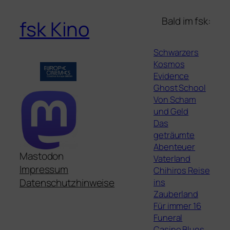
Bald im fsk:
fsk Kino
Schwarzers
Kosmos
Evidence
Ghost School
Von Scham
und Geld
Das
geträumte
Abenteuer
Mastodon
Vaterland
Impressum
Chihiros Reise
ins
Datenschutzhinweise
Zauberland
Für immer 16
Funeral
Casino Blues