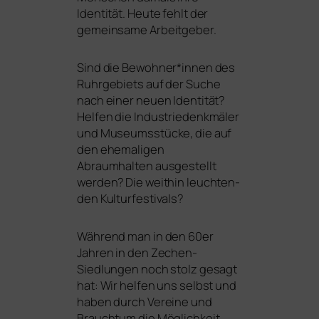
Identität. Heute fehlt der
gemein­sa­me Arbeitgeber.
Sind die Bewohner*innen des
Ruhrgebiets auf der Suche
nach einer neu­en Identität?
Helfen die Industriedenkmäler
und Museumsstücke, die auf
den ehe­ma­li­gen
Abraumhalten aus­ge­stellt
wer­den? Die weit­hin leuch­ten­
den Kulturfestivals?
Während man in den 60er
Jahren in den Zechen-
Siedlungen noch stolz gesagt
hat: Wir hel­fen uns selbst und
haben durch Vereine und
Brauchtum die Möglichkeit