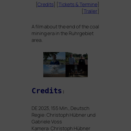
[
Credits
] [
Tickets
&
Termine
]
[
Trailer
]
A film about the end of the coal
mining era in the Ruhrgebiet
area.
Credits
:
DE
2023, 155 Min., Deutsch
Regie: Christoph Hübner und
Gabriele Voss
Kamera: Christoph Hübner