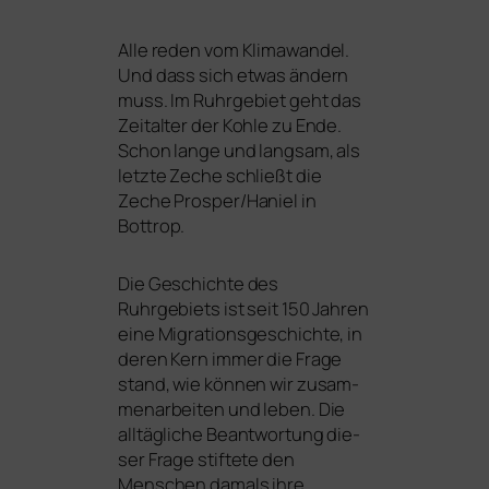
Alle reden vom Klimawandel.
Und dass sich etwas ändern
muss. Im Ruhrgebiet geht das
Zeitalter der Kohle zu Ende.
Schon lan­ge und lang­sam, als
letz­te Zeche schließt die
Zeche Prosper/Haniel in
Bottrop.
Die Geschichte des
Ruhrgebiets ist seit 150 Jahren
eine Migrationsgeschichte, in
deren Kern immer die Frage
stand, wie kön­nen wir zusam­
men­ar­bei­ten und leben. Die
all­täg­li­che Beantwortung die­
ser Frage stif­te­te den
Menschen damals ihre