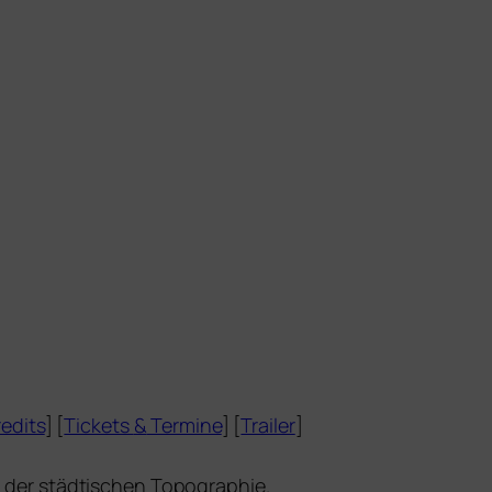
edits
] [
Tickets
&
Termine
] [
Trailer
]
en der städ­ti­schen Topographie.