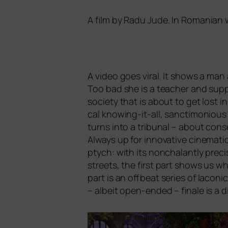
A film by Radu Jude. In Romanian 
A video goes viral. It shows a man
Too bad she is a tea­cher and sup­po
socie­ty that is about to get lost i
cal kno­wing-it-all, sanc­ti­mo­niou
turns into a tri­bu­nal – about con­
Always up for inno­va­ti­ve cine­ma­tic
ptych: with its non­cha­lant­ly pre
streets, the first part shows us wha
part is an off­beat series of laco­n
– albeit open-ended – fina­le is a d