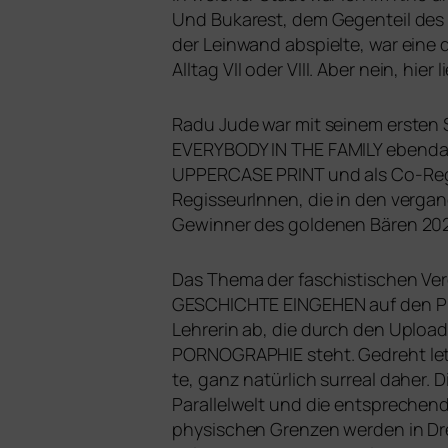
Und Bukarest, dem Gegenteil des 
der Leinwand abspiel­te, war eine 
Alltag
VII
oder
VIII
. Aber nein, hier
Radu Jude war mit sei­nem ers­ten 
EVERYBODY
IN
THE
FAMILY
eben­da
UPPERCASE
PRINT
und als Co-Re
RegisseurInnen, die in den ver­g
Gewinner des gol­de­nen Bären 202
Das Thema der faschis­ti­schen V
GESCHICHTE
EINGEHEN
auf den P
Lehrerin ab, die durch den Upload
PORNOGRAPHIE
steht. Gedreht l
te, ganz natür­lich sur­re­al daher.
Parallelwelt und die ent­spre­chen
phy­si­schen Grenzen wer­den in Dre