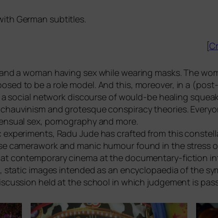
with German subtitles.
[
Cr
 and a woman having sex while wea­ring masks. The woman i
­sed to be a role model. And this, moreo­ver, in a (post-soc
n a social net­work dis­cour­se of would-be heal­ing sque­ak
s chau­vi­nism and gro­tes­que con­spi­ra­cy theo­ries. Every
sen­su­al sex, por­no­gra­phy and more.
 expe­ri­ments, Radu Jude has craf­ted from this con­stel­la­ti­o
­cise came­ra­work and manic humour found in the stress of
t con­tem­po­ra­ry cine­ma at the docu­men­ta­ry-fic­tion i
ic, sta­tic images inten­ded as an ency­clo­paed­ia of the s
is­cus­sion held at the school in which jud­ge­ment is pas­