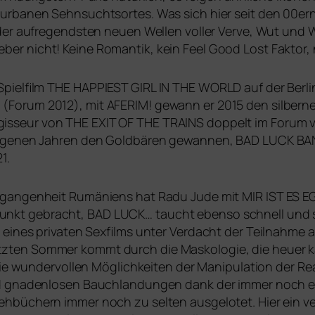
urba­nen Sehnsuchtsortes. Was sich hier seit den 00ern
der auf­re­gends­ten neu­en Wellen vol­ler Verve, Wut un
 lie­ber nicht! Keine Romantik, kein Feel Good Lost Faktor
Spielfilm
THE
HAPPIEST
GIRL
IN
THE
WORLD
auf der Berl
 (Forum 2012), mit
AFERIM
! gewann er 2015 den sil­ber­
gisseur von
THE
EXIT
OF
THE
TRAINS
dop­pelt im Forum ve
an­ge­nen Jahren den Goldbären gewan­nen,
BAD
LUCK
BA
1.
ergangenheit Rumäniens hat Radu Jude mit
MIR
IST
ES
E
unkt gebracht,
BAD
LUCK
… taucht eben­so schnell und sti
 eines pri­va­ten Sexfilms unter Verdacht der Teilnahme
etz­ten Sommer kommt durch die Maskologie, die heu­er
 Die wun­der­vol­len Möglichkeiten der Manipulation der Real
d gna­den­lo­sen Bauchlandungen dank der immer noch exi
hbüchern immer noch zu sel­ten aus­ge­lo­tet. Hier ein ver­