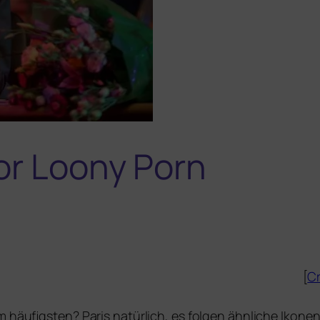
or Loony Porn
[
Cr
 häu­figs­ten? Paris natür­lich, es fol­gen ähn­li­che Ikon