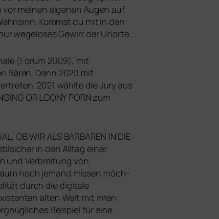
 vor mei­nen eige­nen Augen auf
d Wahnsinn. Kommst du mit in den
, nur wegelo­ses Gewirr der Unorte.
inale (Forum 2009), mit
nen Bären. Dann 2020 mit
r­tre­ten. 2021 wähl­te die Jury aus
NGING
OR
LOONY
PORN
zum
GAL
,
OB
WIR
ALS
BARBAREN
IN
DIE
l­si­cher in den Alltag einer
 an und Verbreitung von
 kaum noch jemand mis­sen möch­
ität durch die digi­ta­le
s­ten­ten alten Welt mit ihren
gnüg­li­ches Beispiel für eine