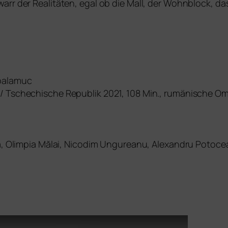
warr der Realitäten, egal ob die Mall, der Wohnblock, da
 balamuc
/ Tschechische Republik 2021, 108 Min., rumä­ni­sche O
ia, Olimpia Mălai, Nicodim Ungureanu, Alexandru Potoce