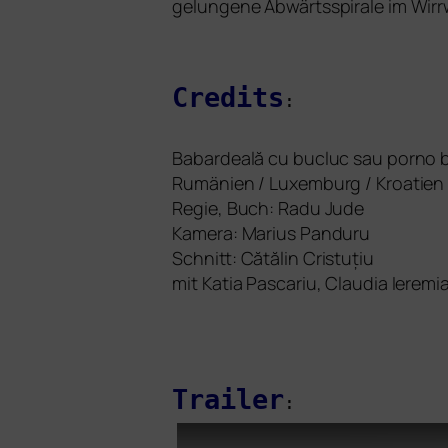
gelun­ge­ne Abwärtsspirale im Wirr
Credits
:
Babardeală cu bucluc sau por­no
Rumänien / Luxemburg / Kroatien 
Regie, Buch: Radu Jude
Kamera: Marius Panduru
Schnitt: Cătălin Cristuțiu
mit Katia Pascariu, Claudia Ierem
Trailer
: