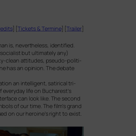
edits
] [
Tickets
&
Termine
] [
Trailer
]
s, nevert­hel­ess, iden­ti­fied.
ia­list but ulti­m­ate­ly any)
y-clean atti­tu­des, pseu­do-poli­ti­
one has an opi­ni­on. The deba­te
n an intel­li­gent, sati­ri­cal tri­
 ever­y­day life on Bucharest’s
nter­face can look like. The second
ym­bols of our time. The film’s grand
sed on our heroine’s right to exist.