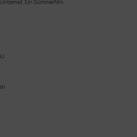
s Internet. Ein Sommerfilm.
mU
an