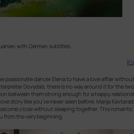
thuanian with German subtitles.
[
Cr
e pas­sio­na­te dancer Elena to have a love affair wit­ho
nter­pre­ter Dovydas, the­re is no way around it for the 
ec­tion bet­ween them strong enough for a hap­py rela­ti­o
love sto­ry like you’­ve never seen befo­re. Marija Kavtaradze
beco­me clo­se wit­hout slee­ping tog­e­ther. This roman­tic 
you from the very beginning.