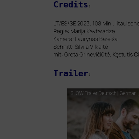
Credits
:
LT
/
ES
/
SE
2023, 108 Min., litaui­sc
Regie: Marija Kavtaradze
Kamera: Laurynas Bareiša
Schnitt: Silvija Vilkaitė
mit: Greta Grinevičiūtė, Kęstutis 
Trailer
:
SLOW
Trailer Deutsch | German [