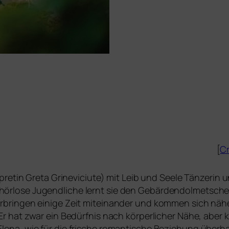
[
Cr
erpretin Greta Grineviciute) mit Leib und Seele Tänzerin
ör­lo­se Jugendliche lernt sie den Gebärdendolmetscher
brin­gen eini­ge Zeit mit­ein­an­der und kom­men sich nähe
 Er hat zwar ein Bedürfnis nach kör­per­li­cher Nähe, aber 
lena, wie für die fri­sche roman­ti­sche Beziehung über