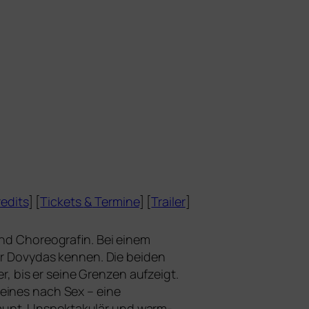
edits
] [
Tickets
&
Termine
] [
Trailer
]
 und Choreografin. Bei einem
 Dovydas ken­nen. Die bei­den
r, bis er sei­ne Grenzen auf­zeigt.
kei­nes nach Sex – eine
­haupt. Unspektakulär und warm­