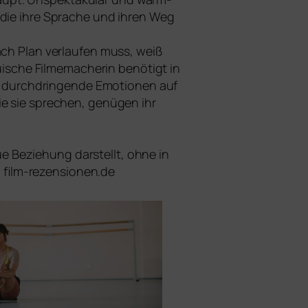
e, die ihre Sprache und ihren Weg
ach Plan ver­lau­fen muss, weiß
aui­sche Filmemacherin benö­tigt in
es durch­drin­gen­de Emotionen auf
ie sie spre­chen, genü­gen ihr
reue Beziehung dar­stellt, ohne in
 | film-rezensionen.de