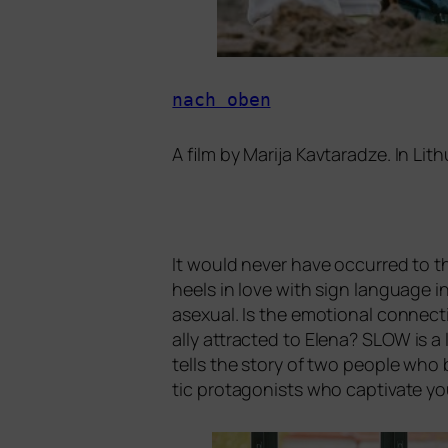
nach oben
A film by Marija Kavtaradze. In Li
It would never have occur­red to th
heels in love with sign lan­guage i
ase­xu­al. Is the emo­tio­nal con­n
al­ly attrac­ted to Elena?
SLOW
is a 
tells the sto­ry of two peo­p­le who 
tic prot­ago­nists who cap­ti­va­te 