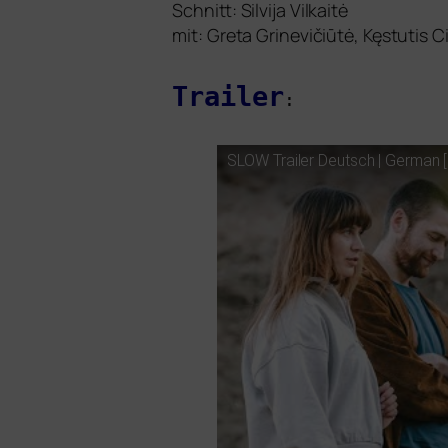
Schnitt: Silvija Vilkaitė
mit: Greta Grinevičiūtė, Kęstutis 
Trailer
:
SLOW
Trailer Deutsch | German [