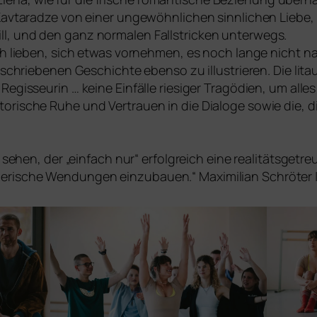
 Kavtaradze von einer unge­wöhn­li­chen sinn­li­chen Lieb
ll, und den ganz nor­ma­len Fallstricken unter­wegs.
h lie­ben, sich etwas vor­neh­men, es noch lan­ge nicht n
eschrie­be­nen Geschichte eben­so zu illus­trie­ren. Die lit
 Regisseurin … kei­ne Einfälle rie­si­ger Tragödien, um all
to­ri­sche Ruhe und Vertrauen in die Dialoge sowie die, d
 sehen, der „ein­fach nur“ erfolg­reich eine rea­li­täts­ge­t
­le­ri­sche Wendungen ein­zu­bau­en.“ Maximilian Schröter