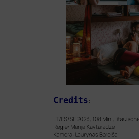
Credits
:
LT
/
ES
/
SE
2023, 108 Min., litaui­sc
Regie: Marija Kavtaradze
Kamera: Laurynas Bareiša