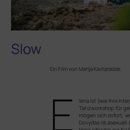
Slow
Ein Film von Marija Kavtaradze.
E
lena ist (wie ihre Int
Tanzworkshop für geh
mögen sich sofort, ver­
Dovydas ist ase­xu­ell.
Herausforderung für E