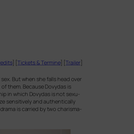
edits
] [
Tickets
&
Termine
] [
Trailer
]
ut sex. But when she falls head over
two of them. Because Dovydas is
nship in which Dovydas is not sexu­
 sen­si­tively and authen­ti­cal­ly
dra­ma is car­ri­ed by two cha­ris­ma­