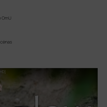
he OmU
Cicėnas
HD
]