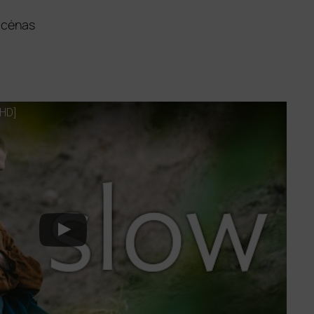
Cicėnas
HD
]