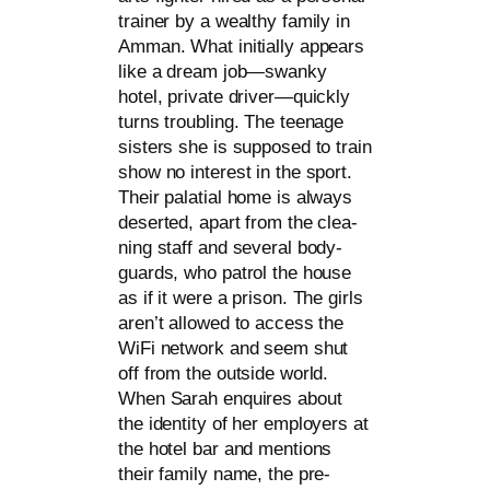
trai­ner by a wealt­hy fami­ly in
Amman. What initi­al­ly appears
like a dream job—swanky
hotel, pri­va­te driver—quickly
turns troubling. The teenage
sis­ters she is sup­po­sed to train
show no inte­rest in the sport.
Their pala­ti­al home is always
deser­ted, apart from the clea­
ning staff and seve­ral body­
guards, who pat­rol the house
as if it were a pri­son. The girls
aren’t allo­wed to access the
WiFi net­work and seem shut
off from the out­side world.
When Sarah enqui­res about
the iden­ti­ty of her employ­ers at
the hotel bar and men­ti­ons
their fami­ly name, the pre­