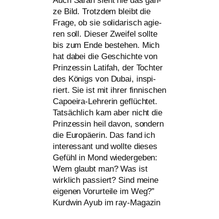
Auch Sarah sieht nie das gan­
ze Bild. Trotzdem bleibt die
Frage, ob sie soli­da­risch agie­
ren soll. Dieser Zweifel soll­te
bis zum Ende bestehen. Mich
hat dabei die Geschichte von
Prinzessin Latifah, der Tochter
des Königs von Dubai, inspi­
riert. Sie ist mit ihrer fin­ni­schen
Capoeira-Lehrerin geflüch­tet.
Tatsächlich kam aber nicht die
Prinzessin heil davon, son­dern
die Europäerin. Das fand ich
inter­es­sant und woll­te die­ses
Gefühl in Mond wie­der­ge­ben:
Wem glaubt man? Was ist
wirk­lich pas­siert? Sind mei­ne
eige­nen Vorurteile im Weg?”
Kurdwin Ayub im ray-Magazin