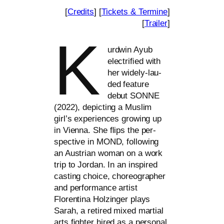
[
Credits
] [
Tickets
&
Termine
]
[
Trailer
]
K
urdwin Ayub
elec­triﬁed with
her wide­ly-lau­
ded fea­ture
debut
SONNE
(2022), depic­ting a Muslim
girl’s expe­ri­en­ces gro­wing up
in Vienna. She ﬂips the per­
spec­ti­ve in
MOND
, fol­lo­wing
an Austrian woman on a work
trip to Jordan. In an inspi­red
cas­ting choice, cho­reo­grapher
and per­for­mance artist
Florentina Holzinger plays
Sarah, a reti­red mixed mar­ti­al
arts ﬁgh­ter hired as a per­so­nal