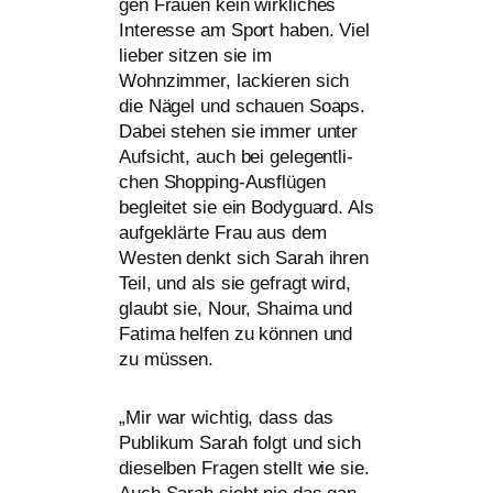
gen Frauen kein wirk­li­ches
Interesse am Sport haben. Viel
lie­ber sit­zen sie im
Wohnzimmer, lackie­ren sich
die Nägel und schau­en Soaps.
Dabei ste­hen sie immer unter
Aufsicht, auch bei gele­gent­li­
chen Shopping-Ausflügen
beglei­tet sie ein Bodyguard. Als
auf­ge­klär­te Frau aus dem
Westen denkt sich Sarah ihren
Teil, und als sie gefragt wird,
glaubt sie, Nour, Shaima und
Fatima hel­fen zu kön­nen und
zu müssen.
„
Mir war wich­tig, dass das
Publikum Sarah folgt und sich
die­sel­ben Fragen stellt wie sie.