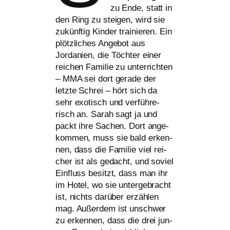
zu Ende, statt in
den Ring zu stei­gen, wird sie
zukünf­tig Kinder trai­nie­ren. Ein
plötz­li­ches Angebot aus
Jordanien, die Töchter einer
rei­chen Familie zu unter­rich­ten
–
MMA
sei dort gera­de der
letz­te Schrei – hört sich da
sehr exo­tisch und ver­füh­re­
risch an. Sarah sagt ja und
packt ihre Sachen. Dort ange­
kom­men, muss sie bald erken­
nen, dass die Familie viel rei­
cher ist als gedacht, und soviel
Einfluss besitzt, dass man ihr
im Hotel, wo sie unter­ge­bracht
ist, nichts dar­über erzäh­len
mag. Außerdem ist unschwer
zu erken­nen, dass die drei jun­