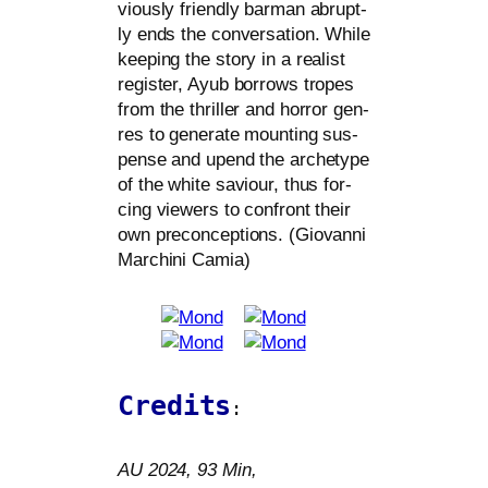
vious­ly fri­end­ly bar­man abrupt­
ly ends the con­ver­sa­ti­on. While
kee­ping the sto­ry in a rea­list
regis­ter, Ayub bor­rows tro­pes
from the thril­ler and hor­ror gen­
res to gene­ra­te moun­ting sus­
pen­se and upend the arche­ty­pe
of the white saviour, thus for­
cing view­ers to con­front their
own pre­con­cep­ti­ons. (Giovanni
Marchini Camia)
Credits
:
AU
2024, 93 Min,