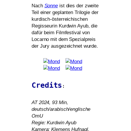
Nach
Sonne
ist dies der zwei­te
Teil einer geplan­ten Trilogie der
kur­disch-öster­rei­chi­schen
Regisseurin Kurdwin Ayub, die
dafür beim Filmfestival von
Locarno mit dem Spezialpreis
der Jury aus­ge­zeich­net wurde.
Credits
:
AT
2024, 93 Min,
deutsch/arabisch/englische
OmU
Regie: Kurdwin Ayub
Kamera: Klemens Hufnagl,