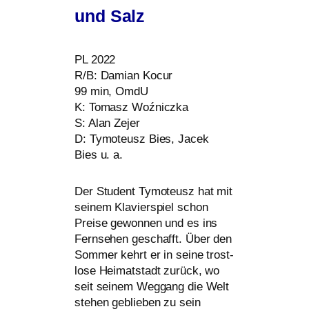
und Salz
PL
2022
R/B: Damian Kocur
99 min, OmdU
K: Tomasz Woźniczka
S: Alan Zejer
D: Tymoteusz Bies, Jacek
Bies u. a.
Der Student Tymoteusz hat mit
sei­nem Klavierspiel schon
Preise gewon­nen und es ins
Fernsehen geschafft. Über den
Sommer kehrt er in sei­ne trost­
lo­se Heimatstadt zurück, wo
seit sei­nem Weggang die Welt
ste­hen geblie­ben zu sein