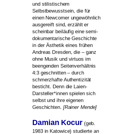
und sti­lis­ti­schem
Selbstbewusstsein, die für
einen Newcomer unge­wöhn­lich
aus­ge­reift sind, erzählt er
schein­bar bei­läu­fig eine semi­
do­ku­men­ta­ri­sche Geschichte
in der Ästhetik eines frü­hen
Andreas Dresden, die – ganz
ohne Musik und vir­tu­os im
been­gen­den Seitenverhältnis
4:3 geschnit­ten – durch
schmerz­haf­te Authentizität
besticht. Denn die Laien-
Darsteller*innen spie­len sich
selbst und ihre eige­nen
Geschichten.
[Rainer Mende]
Damian Kocur
(geb.
1983 in Katowice) stu­dier­te an