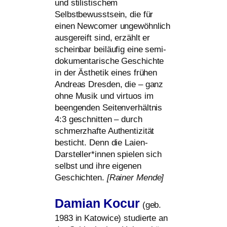
und sti­lis­ti­schem
Selbstbewusstsein, die für
einen Newcomer unge­wöhn­lich
aus­ge­reift sind, erzählt er
schein­bar bei­läu­fig eine semi­
do­ku­men­ta­ri­sche Geschichte
in der Ästhetik eines frü­hen
Andreas Dresden, die – ganz
ohne Musik und vir­tu­os im
been­gen­den Seitenverhältnis
4:3 geschnit­ten – durch
schmerz­haf­te Authentizität
besticht. Denn die Laien-
Darsteller*innen spie­len sich
selbst und ihre eige­nen
Geschichten.
[Rainer Mende]
Damian Kocur
(geb.
1983 in Katowice) stu­dier­te an