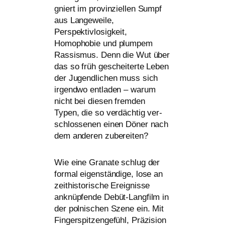
gniert im pro­vin­zi­el­len Sumpf
aus Langeweile,
Perspektivlosigkeit,
Homophobie und plum­pem
Rassismus. Denn die Wut über
das so früh geschei­ter­te Leben
der Jugendlichen muss sich
irgend­wo ent­la­den – war­um
nicht bei die­sen frem­den
Typen, die so ver­däch­tig ver­
schlos­se­nen einen Döner nach
dem ande­ren zubereiten?
Wie eine Granate schlug der
for­mal eigen­stän­di­ge, lose an
zeit­his­to­ri­sche Ereignisse
anknüp­fen­de Debüt-Langfilm in
der pol­ni­schen Szene ein. Mit
Fingerspitzengefühl, Präzision