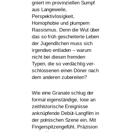
gniert im pro­vin­zi­el­len Sumpf
aus Langeweile,
Perspektivlosigkeit,
Homophobie und plum­pem
Rassismus. Denn die Wut über
das so früh geschei­ter­te Leben
der Jugendlichen muss sich
irgend­wo ent­la­den – war­um
nicht bei die­sen frem­den
Typen, die so ver­däch­tig ver­
schlos­se­nen einen Döner nach
dem ande­ren zubereiten?
Wie eine Granate schlug der
for­mal eigen­stän­di­ge, lose an
zeit­his­to­ri­sche Ereignisse
anknüp­fen­de Debüt-Langfilm in
der pol­ni­schen Szene ein. Mit
Fingerspitzengefühl, Präzision