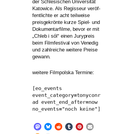
der Schlesischen Universität
Katowice. Als Regisseur ver­öf­
fent­lich­te er acht teil­wei­se
preis­ge­krön­te kur­ze Spiel- und
Dokumentarfilme, bevor er mit
„Chleb i sól“ einen Jurypreis
beim Filmfestival von Venedig
und zahl­rei­che wei­te­re Preise
gewann.
wei­te­re Filmpolska Termine:
[eo_events 
event_category=tonyconr
ad event_end_after=now 
no_events="noch keine"]