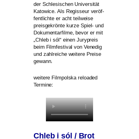
der Schlesischen Universität
Katowice. Als Regisseur ver­öf­
fent­lich­te er acht teil­wei­se
preis­ge­krön­te kur­ze Spiel- und
Dokumentarfilme, bevor er mit
„Chleb i sól“ einen Jurypreis
beim Filmfestival von Venedig
und zahl­rei­che wei­te­re Preise
gewann.
wei­te­re Filmpolska rel­oa­ded
Termine:
Chleb i sól / Brot