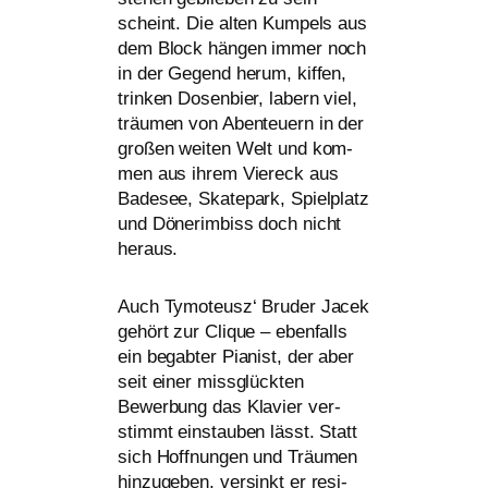
scheint. Die alten Kumpels aus
dem Block hän­gen immer noch
in der Gegend her­um, kif­fen,
trin­ken Dosenbier, labern viel,
träu­men von Abenteuern in der
gro­ßen wei­ten Welt und kom­
men aus ihrem Viereck aus
Badesee, Skatepark, Spielplatz
und Dönerimbiss doch nicht
heraus.
Auch Tymoteusz‘ Bruder Jacek
gehört zur Clique – eben­falls
ein begab­ter Pianist, der aber
seit einer miss­glück­ten
Bewerbung das Klavier ver­
stimmt ein­stau­ben lässt. Statt
sich Hoffnungen und Träumen
hin­zu­ge­ben, ver­sinkt er resi­