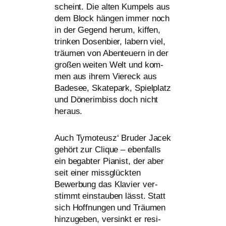
scheint. Die alten Kumpels aus
dem Block hän­gen immer noch
in der Gegend her­um, kif­fen,
trin­ken Dosenbier, labern viel,
träu­men von Abenteuern in der
gro­ßen wei­ten Welt und kom­
men aus ihrem Viereck aus
Badesee, Skatepark, Spielplatz
und Dönerimbiss doch nicht
heraus.
Auch Tymoteusz‘ Bruder Jacek
gehört zur Clique – eben­falls
ein begab­ter Pianist, der aber
seit einer miss­glück­ten
Bewerbung das Klavier ver­
stimmt ein­stau­ben lässt. Statt
sich Hoffnungen und Träumen
hin­zu­ge­ben, ver­sinkt er resi­