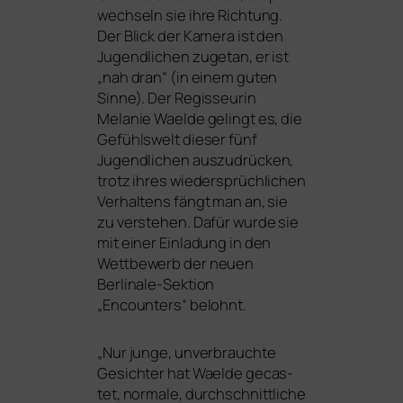
wech­seln sie ihre Richtung.
Der Blick der Kamera ist den
Jugendlichen zuge­tan, er ist
„nah dran“ (in einem guten
Sinne). Der Regisseurin
Melanie Waelde gelingt es, die
Gefühlswelt die­ser fünf
Jugendlichen aus­zu­drü­cken,
trotz ihres wie­der­sprüch­li­chen
Verhaltens fängt man an, sie
zu ver­ste­hen. Dafür wur­de sie
mit einer Einladung in den
Wettbewerb der neu­en
Berlinale-Sektion
„Encounters“ belohnt.
„
Nur jun­ge, unver­brauch­te
Gesichter hat Waelde gecas­
tet, nor­ma­le, durch­schnitt­li­che