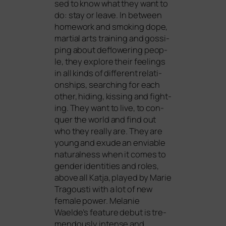
sed to know what they want to
do: stay or lea­ve. In bet­ween
home­work and smo­king dope,
mar­ti­al arts trai­ning and gos­si­
ping about deflowe­ring peo­p­
le, they explo­re their fee­lings
in all kinds of dif­fe­rent rela­ti­
onships, sear­ching for each
other, hiding, kis­sing and fight­
ing. They want to live, to con­
quer the world and find out
who they real­ly are. They are
young and exu­de an envia­ble
natu­ral­ness when it comes to
gen­der iden­ti­ties and roles,
abo­ve all Katja, play­ed by Marie
Tragousti with a lot of new
fema­le power. Melanie
Waelde’s fea­ture debut is tre­
men­dous­ly inten­se and