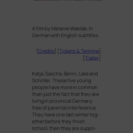
A film by Melanie Waelde. In
German with English subtitles.
[
Credits
] [
Tickets
&
Termine
]
[
Trailer
]
Katja, Sascha, Benni, Laila and
Schöller. These five young
peo­p­le have more in com­mon
than just the fact that they are
living in pro­vin­cial Germany
free of paren­tal inter­fe­rence.
They have one last win­ter tog­
e­ther befo­re they finish
school, then they are sup­po­