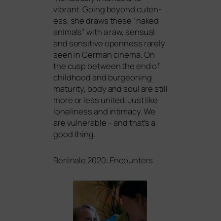
vibrant. Going bey­ond cuten­
ess, she draws the­se “naked
ani­mals” with a raw, sen­su­al
and sen­si­ti­ve open­ness rare­ly
seen in German cine­ma. On
the cusp bet­ween the end of
child­hood and bur­geo­ning
matu­ri­ty, body and soul are still
more or less united. Just like
loneli­ne­ss and inti­ma­cy. We
are vul­nerable – and that’s a
good thing.
Berlinale 2020: Encounters