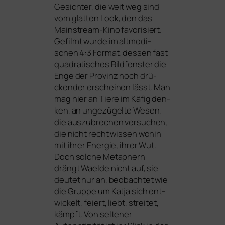
Gesichter, die weit weg sind
vom glat­ten Look, den das
Mainstream-Kino favo­ri­siert.
Gefilmt wur­de im alt­mo­di­
schen 4:3 Format, des­sen fast
qua­dra­ti­sches Bildfenster die
Enge der Provinz noch drü­
cken­der erschei­nen lässt. Man
mag hier an Tiere im Käfig den­
ken, an unge­zü­gel­te Wesen,
die aus­zu­bre­chen ver­su­chen,
die nicht recht wis­sen wohin
mit ihrer Energie, ihrer Wut.
Doch sol­che Metaphern
drängt Waelde nicht auf, sie
deu­tet nur an, beob­ach­tet wie
die Gruppe um Katja sich ent­
wi­ckelt, fei­ert, liebt, strei­tet,
kämpft. Von sel­te­ner