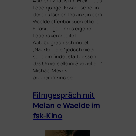
Authentizität ist ihr Blick in das
Leben jun­ger Erwachsener in
der deut­schen Provinz, in dem
Waelde offen­bar auch etli­che
Erfahrungen ihres eige­nen
Lebens ver­ar­bei­tet.
Autobiographisch mutet
„Nackte Tiere“ jedoch nie an,
son­dern fin­det statt­des­sen
das Universelle im Speziellen.“
Michael Meyns,
programmkino.de
Filmgespräch mit
Melanie Waelde im
fsk-KIno