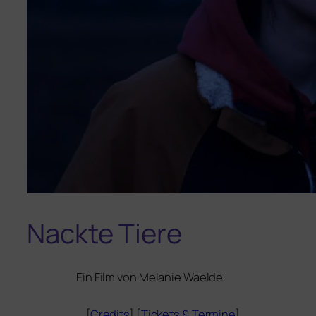
Nackte Tiere
Ein Film von Melanie Waelde.
[
Credits
] [
Tickets
&
Termine
]