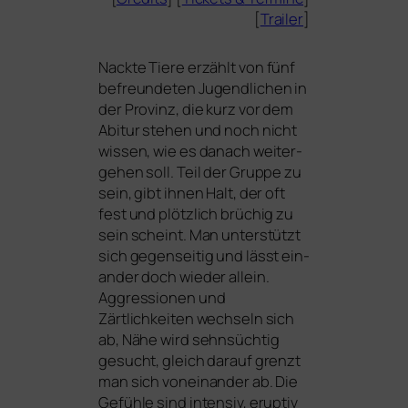
[
Trailer
]
Nackte Tiere
erzählt von fünf
befreun­de­ten Jugendlichen in
der Provinz, die kurz vor dem
Abitur ste­hen und noch nicht
wis­sen, wie es danach wei­ter­
ge­hen soll. Teil der Gruppe zu
sein, gibt ihnen Halt, der oft
fest und plötz­lich brü­chig zu
sein scheint. Man unter­stützt
sich gegen­sei­tig und lässt ein­
an­der doch wie­der allein.
Aggressionen und
Zärtlichkeiten wech­seln sich
ab, Nähe wird sehn­süch­tig
gesucht, gleich dar­auf grenzt
man sich von­ein­an­der ab. Die
Gefühle sind inten­siv, erup­tiv