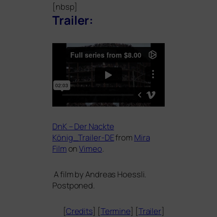
[nbsp]
Trailer:
DnK – Der Nackte
König_Trailer-DE
from
Mira
Film
on
Vimeo
.
A film by Andreas Hoessli.
Postponed.
[
Credits
] [
Termine
] [
Trailer
]