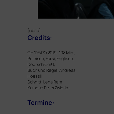
[nbsp]
Credits:
CH
/
DE
/
PO
2019., 108 Min.,
Polnisch, Farsi, Englisch,
Deutsch OmU,
Buch und Regie: Andreas
Hoessli
Schnitt: Lena Rem
Kamera: PeterZwierko
Termine: