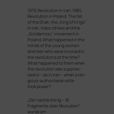
1979, Revolution in Iran. 1980,
Revolution in Poland. The fall
of the Shah, the „King of Kings”
in Iran, mass strikes and the
„Solidarnosc” move­ment in
Poland. What hap­pen­ed in the
minds of the young women
and men who were invol­ved in
the revo­lu­ti­ons at the time?
What hap­pen­ed to them when
the revo­lu­ti­on was sup­pres­
sed or – as in Iran – when a reli­
gious-aut­ho­ri­ta­ri­an eli­te
took power?
„
Der nack­te König – 18
Fragmente über Revoution”
wur­de am