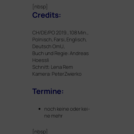
[nbsp]
Credits:
CH
/
DE
/
PO
2019., 108 Min.,
Polnisch, Farsi, Englisch,
Deutsch OmU,
Buch und Regie: Andreas
Hoessli
Schnitt: Lena Rem
Kamera: PeterZwierko
Termine:
noch kei­ne oder kei­
ne mehr
[nbsp]