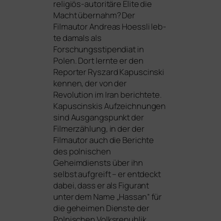
reli­gi­ös-auto­ri­tä­re Elite die
Macht über­nahm? Der
Filmautor Andreas Hoessli leb­
te damals als
Forschungsstipendiat in
Polen. Dort lern­te er den
Reporter Ryszard Kapuscinski
ken­nen, der von der
Revolution im Iran berich­te­te.
Kapuscinskis Aufzeichnungen
sind Ausgangspunkt der
Filmerzählung, in der der
Filmautor auch die Berichte
des pol­ni­schen
Geheimdiensts über ihn
selbst auf­greift – er ent­deckt
dabei, dass er als Figurant
unter dem Name „Hassan” für
die gehei­men Dienste der
Polnischen Volksrepublik