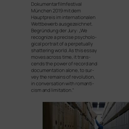
Dokumentarfilmfestival
München 2019 mit dem
Hauptpreis im inter­na­tio­na­len
Wettbewerb aus­ge­zeich­net.
Begründung der Jury: „We
reco­gni­ze a pre­cise psy­cho­lo­
gi­cal por­trait of a per­pe­tual­ly
shat­te­ring world. As this essay
moves across time, it tran­s­
cends the power of record and
docu­men­ta­ti­on alo­ne, to sur­
vey the remains of revo­lu­ti­on,
in con­ver­sa­ti­on with roman­ti­
cism and limitation.”