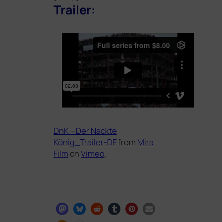
Trailer:
DnK – Der Nackte
König_Trailer-DE
from
Mira
Film
on
Vimeo
.