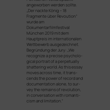
ange­wor­ben wer­den sollte.
„Der nack­te König – 18
Fragmente über Revoution”
wur­de am
Dokumentarfilmfestival
München 2019 mit dem
Hauptpreis im inter­na­tio­na­len
Wettbewerb aus­ge­zeich­net.
Begründung der Jury: „We
reco­gni­ze a pre­cise psy­cho­lo­
gi­cal por­trait of a per­pe­tual­ly
shat­te­ring world. As this essay
moves across time, it tran­s­
cends the power of record and
docu­men­ta­ti­on alo­ne, to sur­
vey the remains of revo­lu­ti­on,
in con­ver­sa­ti­on with roman­ti­
cism and limitation.”