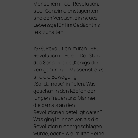
Menschen in der Revolution,
über Geheimdienstagenten
und den Versuch, ein neu­es
Lebensgefühl im Gedächtnis
festzuhalten.
1979, Revolution im Iran. 1980,
Revolution in Polen. Der Sturz
des Schahs, des „Königs der
Könige” im Iran, Massenstreiks
und die Bewegung
„Solidarnosc” in Polen. Was
geschah in den Köpfen der
jun­gen Frauen und Männer,
die damals an den
Revolutionen betei­ligt waren?
Was ging in ihnen vor, als die
Revolution nie­der­ge­schla­gen
wur­de, oder – wie im Iran – eine