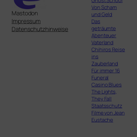
Ghost School
Von Scham
Mastodon
und Geld
Impressum
Das
geträumte
Datenschutzhinweise
Abenteuer
Vaterland
Chihiros Reise
ins
Zauberland
Für immer 16
Funeral
Casino Blues
The Lights,
They Fall
Staatsschutz
Filme von Jean
Eustache