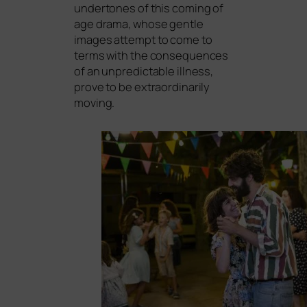
under­to­nes of this coming of
age dra­ma, who­se gent­le
images attempt to come to
terms with the con­se­quen­ces
of an unpre­dic­ta­ble ill­ness,
pro­ve to be extra­or­di­na­ri­ly
moving.