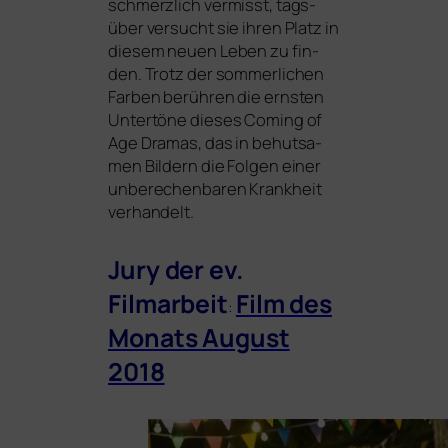
schmerz­lich ver­misst, tags­
über ver­sucht sie ihren Platz in
die­sem neu­en Leben zu fin­
den. Trotz der som­mer­li­chen
Farben berüh­ren die erns­ten
Untertöne die­ses Coming of
Age Dramas, das in behut­sa­
men Bildern die Folgen einer
unbe­re­chen­ba­ren Krankheit
verhandelt.
Jury der ev.
Filmarbeit
Film des
:
Monats August
2018