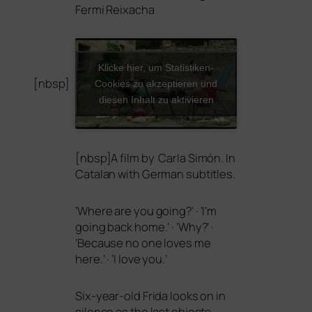
Fermi Reixacha
Klicke hier, um Statistiken-
[nbsp]
Cookies zu akzeptieren und
diesen Inhalt zu aktivieren
[nbsp]A film by Carla Simón. In
Catalan with German subtitles.
‘
Where are you going?’ · ‘I’m
going back home.’ · ‘Why?’ ·
‘Because no one loves me
here.’ · ‘I love you.’
Six-year-old Frida looks on in
silence as the last objects