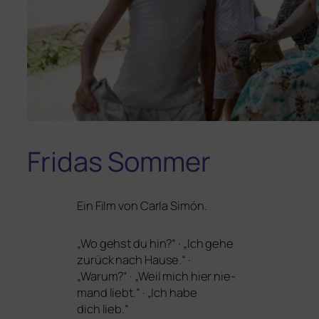
Fridas Sommer
Ein Film von Carla Simón.
„
Wo gehst du hin?“ · „Ich gehe
zurück nach Hause.“ ·
„Warum?“ · „Weil mich hier nie­
mand liebt.“ · „Ich habe
dich lieb.“