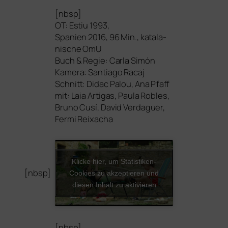
[nbsp]
OT
: Estiu 1993,
Spanien 2016, 96 Min., kata­la­
ni­sche OmU
Buch
&
Regie: Carla Simón
Kamera: Santiago Racaj
Schnitt: Didac Palou, Ana Pfaff
mit: Laia Artigas, Paula Robles,
Bruno Cusí, David Verdaguer,
Fermi Reixacha
Klicke hier, um Statistiken-
[nbsp]
Cookies zu akzeptieren und
diesen Inhalt zu aktivieren
[nbsp]