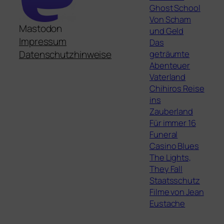
Ghost School
Von Scham
Mastodon
und Geld
Impressum
Das
geträumte
Datenschutzhinweise
Abenteuer
Vaterland
Chihiros Reise
ins
Zauberland
Für immer 16
Funeral
Casino Blues
The Lights,
They Fall
Staatsschutz
Filme von Jean
Eustache