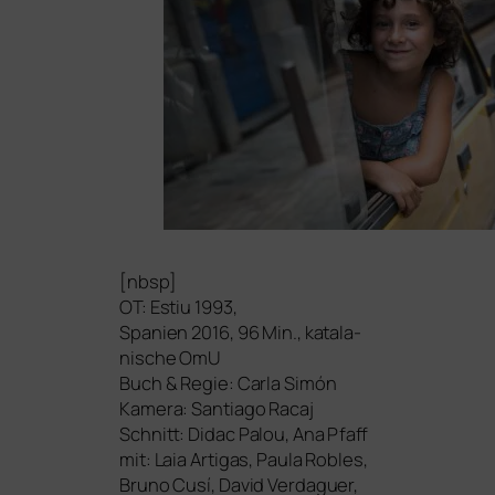
[nbsp]
OT
: Estiu 1993,
Spanien 2016, 96 Min., kata­la­
ni­sche OmU
Buch
&
Regie: Carla Simón
Kamera: Santiago Racaj
Schnitt: Didac Palou, Ana Pfaff
mit: Laia Artigas, Paula Robles,
Bruno Cusí, David Verdaguer,