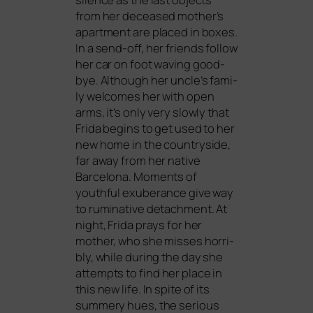
from her decea­sed mother’s
apart­ment are pla­ced in boxes.
In a send-off, her fri­ends fol­low
her car on foot waving good­
bye. Although her uncle’s fami­
ly wel­co­mes her with open
arms, it’s only very slow­ly that
Frida beg­ins to get used to her
new home in the coun­try­si­de,
far away from her nati­ve
Barcelona. Moments of
youthful exu­berance give way
to rumi­na­ti­ve detach­ment. At
night, Frida prays for her
mother, who she mis­ses hor­ri­
bly, while during the day she
attempts to find her place in
this new life. In spi­te of its
sum­me­ry hues, the serious