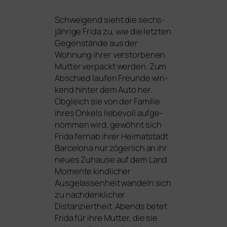
Schweigend sieht die sechs­
jäh­ri­ge Frida zu, wie die letz­ten
Gegenstände aus der
Wohnung ihrer ver­stor­be­nen
Mutter ver­packt wer­den. Zum
Abschied lau­fen Freunde win­
kend hin­ter dem Auto her.
Obgleich sie von der Familie
ihres Onkels lie­be­voll auf­ge­
nom­men wird, gewöhnt sich
Frida fern­ab ihrer Heimatstadt
Barcelona nur zöger­lich an ihr
neu­es Zuhause auf dem Land.
Momente kind­li­cher
Ausgelassenheit wan­deln sich
zu nach­denk­li­cher
Distanziertheit. Abends betet
Frida für ihre Mutter, die sie