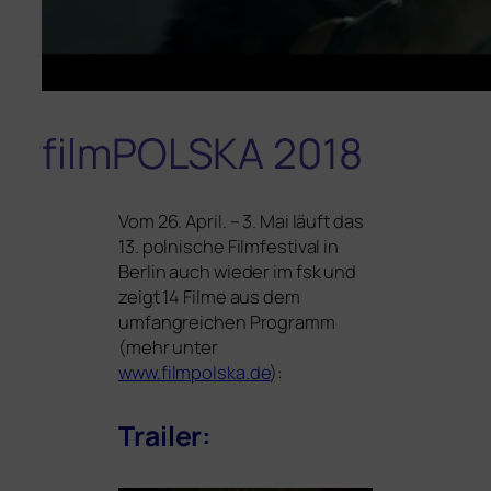
filmPOLSKA 2018
Vom 26. April. – 3. Mai läuft das
13. pol­ni­sche Filmfestival in
Berlin auch wie­der im fsk und
zeigt 14 Filme aus dem
umfang­rei­chen Programm
(mehr unter
www.filmpolska.de
):
Trailer: