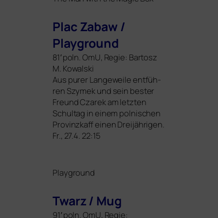
Plac Zabaw /
Playground
81′ poln. OmU, Regie: Bartosz
M. Kowalski
Aus purer Langeweile ent­füh­
ren Szymek und sein bes­ter
Freund Czarek am letz­ten
Schultag in einem pol­ni­schen
Provinzkaff einen Dreijährigen.
Fr., 27.4. 22:15
Playground
Twarz / Mug
91′ poln. OmU, Regie: