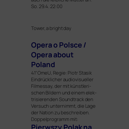
So. 29.4. 22:00
Tower, a bright day
Opera o Polsce /
Opera about
Poland
41′
OmeU, Regie: Piotr Stasik
Eindrücklicher audio­vi­su­el­ler
Filmessay, der mit künst­le­ri­
schen Bildern und einem elek­
tri­sie­ren­den Soundtrack den
Versuch unter­nimmt, die Lage
der Nation zu beschrei­ben.
Doppelprogramm mit:
Pierwszy Polak na