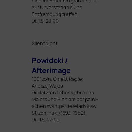
ni­scher Arbeitsmigranten, die
auf Unverständnis und
Entfremdung treffen.
Di, 1.5. 20:00
Silent Night
Powidoki /
Afterimage
100′ poln. OmeU, Regie:
Andrzej Wajda
Die letz­ten Lebensjahre des
Malers und Pioniers der pol­ni­
schen Avantgarde Wladyslaw
Strzeminski (1893−1952).
Di., 1.5. 22:00