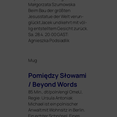
Małgorzata Szumowska
Beim Bau der größ­ten
Jesusstatue der Welt ver­un­
glückt Jacek und kehrt mit völ­
lig ent­stell­tem Gesicht zurück.
Sa. 28.4. 20:00
GAST
:
Agnieszka Podsiadlik
Mug
Pomiędzy Słowami
/ Beyond Words
85 Min., dt/poln/engl OmeU,
Regie: Ursula Antoniak
Michael ist ein pol­ni­scher
Anwalt mit Wohnsitz in Berlin.
Ein ech­ter Schnösel. Eines