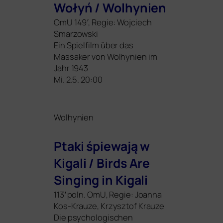
Wołyń / Wolhynien
OmU 149′, Regie: Wojciech
Smarzowski
Ein Spielfilm über das
Massaker von Wolhynien im
Jahr 1943
Mi. 2.5. 20:00
Wolhynien
Ptaki śpie­wa­ją w
Kigali / Birds Are
Singing in Kigali
113′ poln. OmU, Regie: Joanna
Kos-Krauze, Krzysztof Krauze
Die psy­cho­lo­gi­schen