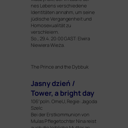
nes Lebens ver­schie­de­ne
Identitäten annahm, um sei­ne
jüdi­sche Vergangenheit und
Homosexualität zu
verschleiern.
So., 29.4. 20:00
GAST
: Elwira
Niewiera Wieża.
The Prince and the Dybbuk
Jasny dzień /
Tower, a bright day
106′ poln. OmeU, Regie: Jagoda
Szelc
Bei der Erstkommunion von
Mulas Pflegetochter Nina reist
auch die leib­li­che Mutter an.