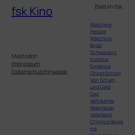
Bald im fsk:
fsk Kino
Watching
People
Watching
Birds
Schwarzers
Mastodon
Kosmos
Impressum
Evidence
Datenschutzhinweise
Ghost School
Von Scham
und Geld
Das
geträumte
Abenteuer
Vaterland
Chihiros Reise
ins