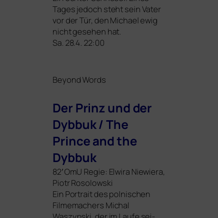
Tages jedoch steht sein Vater
vor der Tür, den Michael ewig
nicht gese­hen hat.
Sa. 28.4. 22:00
Beyond Words
Der Prinz und der
Dybbuk / The
Prince and the
Dybbuk
82′ OmU Regie: Elwira Niewiera,
Piotr Rosolowski
Ein Portrait des pol­ni­schen
Filmemachers Michal
Waszynski, der im Laufe sei­