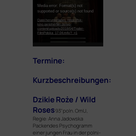
Video-
Media error: Format(s) not
Player
supported or source(s) not found
Datei herunterladen: https://fsk-
kino.peripherfilm.de/wp-
content/uploads/2018/04/Trailer-
FilmPolska_17.04.m4v?_=1
Termine:
Kurzbeschreibungen:
Dzikie Roże / Wild
Roses
93′ poln. OmU,
Regie: Anna Jadowska
Packendes Psychogramm
einer jun­gen Frau in der pol­ni­