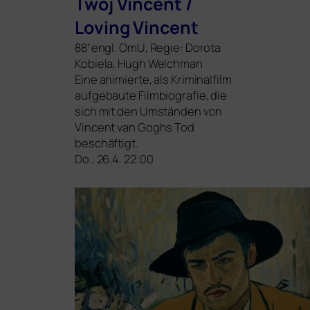
Twój Vincent /
Loving Vincent
88′ engl. OmU, Regie: Dorota
Kobiela, Hugh Welchman
Eine ani­mier­te, als Kriminalfilm
auf­ge­bau­te Filmbiografie, die
sich mit den Umständen von
Vincent van Goghs Tod
beschäftigt.
Do., 26.4. 22:00