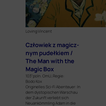
Loving Vincent
Człowiek z magicz­
nym pudełkiem /
The Man with the
Magic Box
103′ poln. OmU, Regie:
Bodo Kox
Originelles Sci-Fi Abenteuer: In
dem dys­to­pi­schen Warschau
der Zukunft ver­liebt sich
Neuankömmling Adam in die