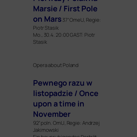
Marsie / First Pole
on Mars
37′ OmeU, Regie:
Piotr Stasik
Mo., 30.4. 20:00
GAST
: Piotr
Stasik
Opera about Poland
Pewnego razu w
lis­topad­zie / Once
upon a time in
November
92′ poln. OmU, Regie: Andrzej
Jakimowski
Ein beun­ru­hi­gen­des Porträt