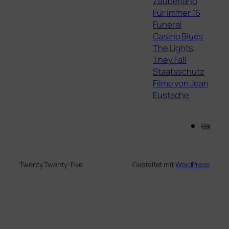
Zauberland
Für immer 16
Funeral
Casino Blues
The Lights,
They Fall
Staatsschutz
Filme von Jean
Eustache
Twenty Twenty-Five
Gestaltet mit
WordPress