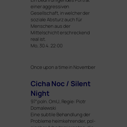
einer aggres­si­ven
Gesellschaft, in wel­cher der
sozia­le Absturz auch für
Menschen aus der
Mittelschicht erschre­ckend
real ist.
Mo, 30.4. 22:00
Once upon a time in November
Cicha Noc / Silent
Night
97′ poln. OmU, Regie: Piotr
Domalewski
Eine sub­ti­le Behandlung der
Probleme heim­keh­ren­der, pol­