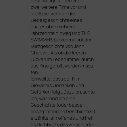
beschäf­tigt ist, berei­tet er
zwei wei­te­re Filme vor und
stellt sie sich vor: die
Liebesgeschichte eines
Paares über meh­re­re
Jahrzehnte hin­weg und
THE
SWIMMER
, basie­rend auf der
Kurzgeschichte von John
Cheever. Als ob die lee­ren
Lücken im Leben immer durch
das Kino gefüllt wer­den müss­
ten.
Ich woll­te, dass der Film
Giovannis Gedanken und
Gefühlen folgt. Dazu brauch­te
ich, wäh­rend ich eine
Geschichte (oder bes­ser
gesagt meh­re­re Geschichten)
erzähl­te, ein offe­nes und frei­
es Drehbuch, das ver­schie­de­