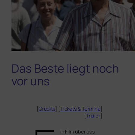
Das Beste liegt noch
vor uns
[
Credits
] [
Tickets
&
Termine
]
[
Trailer
]
in Film über das