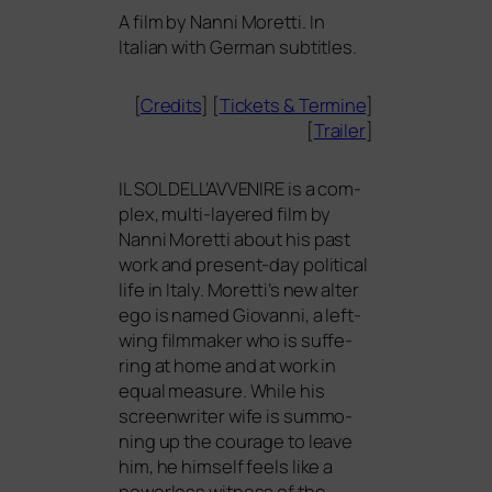
A film by Nanni Moretti. In
Italian with German subtitles.
[
Credits
] [
Tickets
&
Termine
]
[
Trailer
]
IL
SOL
DELL
AVVENIRE
is a com­
plex, mul­ti-laye­red film by
Nanni Moretti about his past
work and pre­sent-day poli­ti­cal
life in Italy. Moretti’s new alter
ego is named Giovanni, a left-
wing film­ma­ker who is suf­fe­
ring at home and at work in
equal mea­su­re. While his
screen­wri­ter wife is sum­mo­
ning up the cou­ra­ge to lea­ve
him, he hims­elf feels like a
power­less wit­ness of the