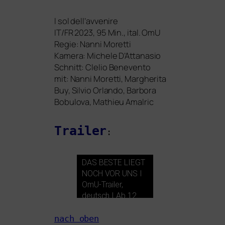
l sol del­l’av­ve­ni­re
IT
/
FR
2023, 95 Min., ital. OmU
Regie: Nanni Moretti
Kamera: Michele D’Attanasio
Schnitt: Clelio Benevento
mit: Nanni Moretti, Margherita
Buy, Silvio Orlando, Barbora
Bobulova, Mathieu Amalric
Trailer
:
DAS
BESTE
LIEGT
NOCH
VOR
UNS
I
OmU-Trailer,
deutsch I Ab 12.
Februar im Kino!
nach oben