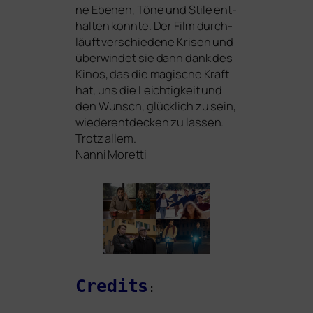
ne Ebenen, Töne und Stile ent­
hal­ten konn­te. Der Film durch­
läuft ver­schie­de­ne Krisen und
über­win­det sie dann dank des
Kinos, das die magi­sche Kraft
hat, uns die Leichtigkeit und
den Wunsch, glück­lich zu sein,
wie­der­ent­de­cken zu las­sen.
Trotz allem.
Nanni Moretti
Credits
: