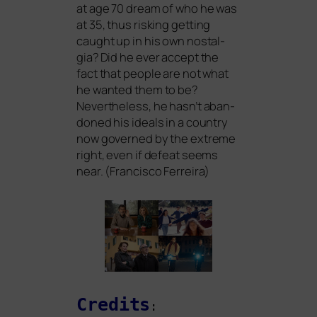
at age 70 dream of who he was
at 35, thus ris­king get­ting
caught up in his own nost­al­
gia? Did he ever accept the
fact that peo­p­le are not what
he wan­ted them to be?
Nevertheless, he hasn’t aban­
do­ned his ide­als in a coun­try
now gover­ned by the extre­me
right, even if defeat seems
near. (Francisco Ferreira)
Credits
: