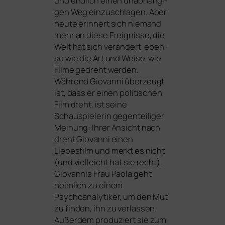
und end­lich einen unab­hän­gi­
gen Weg ein­zu­schla­gen. Aber
heu­te erin­nert sich nie­mand
mehr an die­se Ereignisse, die
Welt hat sich ver­än­dert, eben­
so wie die Art und Weise, wie
Filme gedreht wer­den.
Während Giovanni über­zeugt
ist, dass er einen poli­ti­schen
Film dreht, ist sei­ne
Schauspielerin gegen­tei­li­ger
Meinung: Ihrer Ansicht nach
dreht Giovanni einen
Liebesfilm und merkt es nicht
(und viel­leicht hat sie recht).
Giovannis Frau Paola geht
heim­lich zu einem
Psychoanalytiker, um den Mut
zu fin­den, ihn zu ver­las­sen.
Außerdem pro­du­ziert sie zum