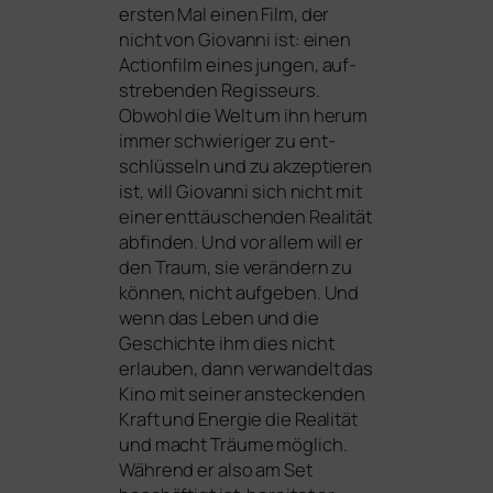
ers­ten Mal einen Film, der
nicht von Giovanni ist: einen
Actionfilm eines jun­gen, auf­
stre­ben­den Regisseurs.
Obwohl die Welt um ihn her­um
immer schwie­ri­ger zu ent­
schlüs­seln und zu akzep­tie­ren
ist, will Giovanni sich nicht mit
einer ent­täu­schen­den Realität
abfin­den. Und vor allem will er
den Traum, sie ver­än­dern zu
kön­nen, nicht auf­ge­ben. Und
wenn das Leben und die
Geschichte ihm dies nicht
erlau­ben, dann ver­wan­delt das
Kino mit sei­ner anste­cken­den
Kraft und Energie die Realität
und macht Träume mög­lich.
Während er also am Set