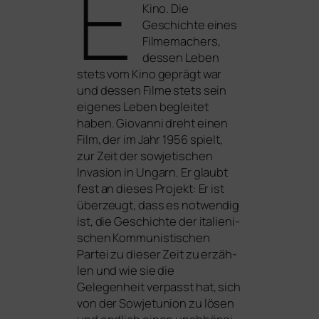
E
Kino. Die
Geschichte eines
Filmemachers,
des­sen Leben
stets vom Kino geprägt war
und des­sen Filme stets sein
eige­nes Leben beglei­tet
haben. Giovanni dreht einen
Film, der im Jahr 1956 spielt,
zur Zeit der sowje­ti­schen
Invasion in Ungarn. Er glaubt
fest an die­ses Projekt: Er ist
über­zeugt, dass es not­wen­dig
ist, die Geschichte der ita­lie­ni­
schen Kommunistischen
Partei zu die­ser Zeit zu erzäh­
len und wie sie die
Gelegenheit ver­passt hat, sich
von der Sowjetunion zu lösen