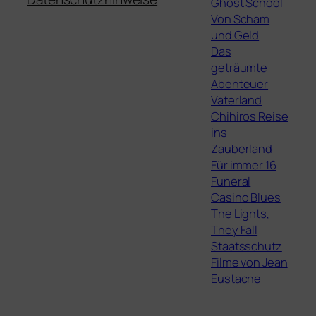
Ghost School
Von Scham
und Geld
Das
geträumte
Abenteuer
Vaterland
Chihiros Reise
ins
Zauberland
Für immer 16
Funeral
Casino Blues
The Lights,
They Fall
Staatsschutz
Filme von Jean
Eustache