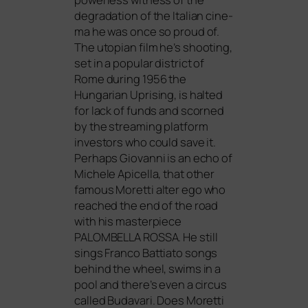
degra­da­ti­on of the Italian cine­
ma he was once so proud of.
The uto­pian film he’s shoo­ting,
set in a popu­lar dis­trict of
Rome during 1956 the
Hungarian Uprising, is hal­ted
for lack of funds and scor­ned
by the strea­ming plat­form
inves­tors who could save it.
Perhaps Giovanni is an echo of
Michele Apicella, that other
famous Moretti alter ego who
rea­ched the end of the road
with his mas­ter­pie­ce
PALOMBELLA
ROSSA
. He still
sings Franco Battiato songs
behind the wheel, swims in a
pool and there’s even a cir­cus
cal­led Budavari. Does Moretti