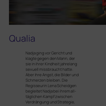
Qualia
Nadja ging vor Gericht und
klag­te gegen den Mann, der
sie in ihrer Kindheit jah­re­lang
sexu­ell miss­braucht hat­te.
Aber ihre Angst, die Bilder und
Schmerzen blei­ben. Die
Regisseurin Lena Scheidgen
beglei­tet Nadja bei ihrem all­
täg­li­chen Kampf zwi­schen
Verdrängung und Strategie,