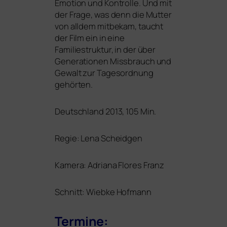
Emotion und Kontrolle. Und mit
der Frage, was denn die Mutter
von all­dem mit­be­kam, taucht
der Film ein in eine
Familiestruktur, in der über
Generationen Missbrauch und
Gewalt zur Tagesordnung
gehörten.
Deutschland 2013, 105 Min.
Regie: Lena Scheidgen
Kamera: Adriana Flores Franz
Schnitt: Wiebke Hofmann
Termine: