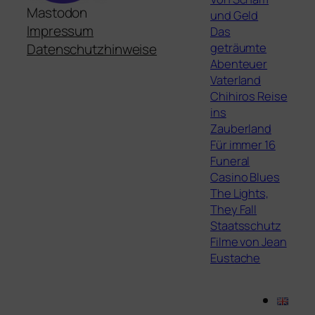
Mastodon
und Geld
Impressum
Das
geträumte
Datenschutzhinweise
Abenteuer
Vaterland
Chihiros Reise
ins
Zauberland
Für immer 16
Funeral
Casino Blues
The Lights,
They Fall
Staatsschutz
Filme von Jean
Eustache