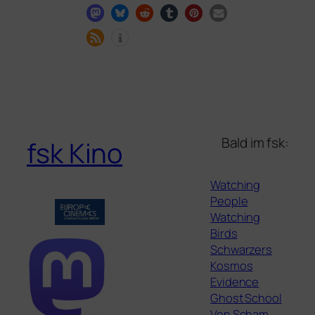
Bald im fsk:
fsk Kino
Watching
People
Watching
Birds
Schwarzers
Kosmos
Evidence
Ghost School
Von Scham