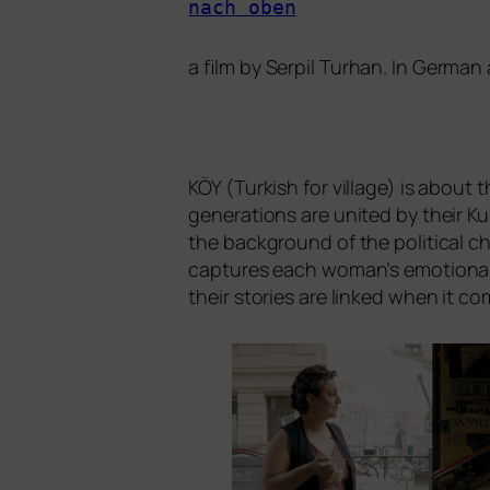
nach oben
a film by
Serpil Turhan
. In German
KÖY
(Turkish for vil­la­ge) is abou
gene­ra­ti­ons are united by their Kur
the back­ground of the poli­ti­cal c
cap­tures each woman’s emo­tio­nal
their sto­ries are lin­ked when it c