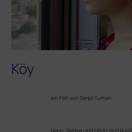
Köy
ein Film von
Serpil Turhan
.
Neno, Saniye und Hêvîn sind Kurdi