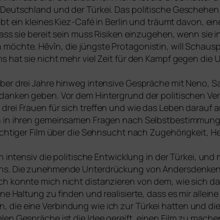
 Deutschland und der Türkei. Das poli­ti­sche Geschehen i
ibt ein klei­nes Kiez-Café in Berlin und träumt davon, ei
ss sie bereit sein muss Risiken ein­zu­ge­hen, wenn sie in
öch­te. Hêvîn, die jüngs­te Protagonistin, will Schauspie
s hat sie nicht mehr viel Zeit für den Kampf gegen die 
er drei Jahre hin­weg inten­si­ve Gespräche mit Neno, San
danken geben. Vor dem Hintergrund der poli­ti­schen Ve
drei Frauen für sich tref­fen und wie das Leben dar­auf 
h in ihren gemein­sa­men Fragen nach Selbstbestimmung
hich­ti­ger Film über die Sehnsucht nach Zugehörigkeit, 
ich inten­siv die poli­ti­sche Entwicklung in der Türkei, u
chs. Die zuneh­men­de Unterdrückung von Andersdenken
h konn­te mich nicht distan­zie­ren von dem, wie sich das
 eine Haltung zu fin­den und rea­li­sier­te, dass es mir allei
 die eine Verbindung wie ich zur Türkei hat­ten und die 
e­len Gespräche ist die Idee gereift, einen Film zu mache