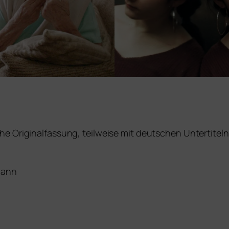
he Originalfassung, teil­wei­se mit deut­schen Untertiteln
mann