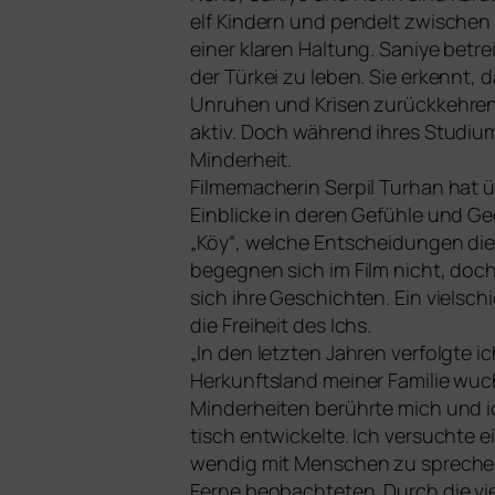
elf Kindern und pen­delt zwi­schen
einer kla­ren Haltung. Saniye betre
der Türkei zu leben. Sie erkennt, da
Unruhen und Krisen zurück­keh­ren m
aktiv. Doch wäh­rend ihres Studium
Minderheit.
Filmemacherin Serpil Turhan hat üb
Einblicke in deren Gefühle und Ge
„Köy“, wel­che Entscheidungen die 
begeg­nen sich im Film nicht, doc
sich ihre Geschichten. Ein viel­sc
die Freiheit des Ichs.
„In den letz­ten Jahren ver­folg­te 
Herkunftsland mei­ner Familie wu
Minderheiten berühr­te mich und ic
tisch ent­wi­ckel­te. Ich ver­such­te
wen­dig mit Menschen zu spre­chen,
Ferne beob­ach­te­ten. Durch die vi