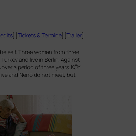
edits
] [
Tickets
&
Termine
] [
Trailer
]
f the self. Three women from three
rn Turkey and live in Berlin. Against
s over a peri­od of three years.
KÖY
aniye and Neno do not meet, but