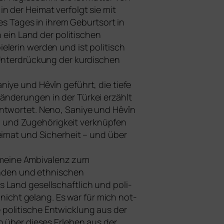
n der Heimat ver­folgt sie mit
nes Tages in ihrem Geburtsort in
 ein Land der poli­ti­schen
lerin wer­den und ist poli­tisch
Unterdrückung der kur­di­schen
iye und Hêvîn geführt, die tie­fe
ränderungen in der Türkei erzählt
ant­wor­tet. Neno, Saniye und Hêvîn
 und Zugehörigkeit ver­knüp­fen
Heimat und Sicherheit – und über
nd mei­ne Ambivalenz zum
den und eth­ni­schen
 Land gesell­schaft­lich und poli­
­ne nicht gelang. Es war für mich not­
poli­ti­sche Entwicklung aus der
n über die­ses Erleben aus der