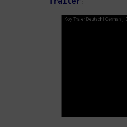
Trailer
:
Köy Trailer Deutsch | German [
H