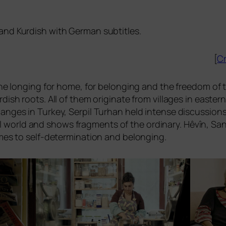
 and Kurdish with German subtitles.
[
Cr
t the lon­ging for home, for belon­ging and the free­dom o
dish roots. All of them ori­gi­na­te from vil­la­ges in eas­te
han­ges in Turkey, Serpil Turhan held inten­se dis­cus­sion
 world and shows frag­ments of the ordi­na­ry. Hêvîn, S
omes to self-deter­mi­na­ti­on and belonging.