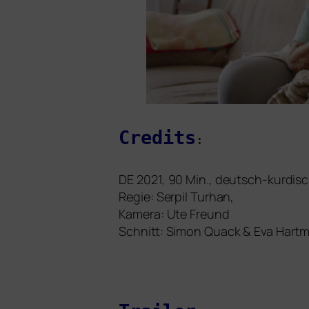
Credits
:
DE
2021, 90 Min., deutsch-kur­di­sc
Regie: Serpil Turhan,
Kamera: Ute Freund
Schnitt: Simon Quack
&
Eva Hart