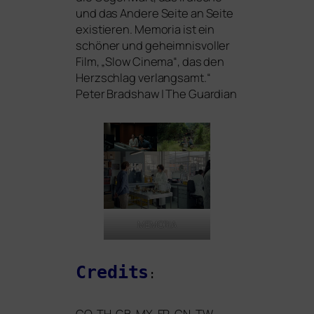
und das Andere Seite an Seite
exis­tie­ren. Memoria ist ein
schö­ner und geheim­nis­vol­ler
Film, „Slow Cinema“, das den
Herzschlag ver­lang­samt.“
Peter Bradshaw | The Guardian
MEMORIA
Credits
:
CO
,
TH
,
GB
,
MX
,
FR
,
CN
,
TW