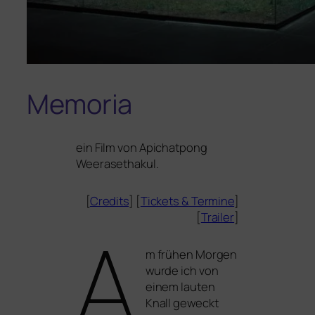
Memoria
ein Film von
Apichatpong
Weerasethakul
.
[
Credits
] [
Tickets
&
Termine
]
[
Trailer
]
A
m frü­hen Morgen
wur­de ich von
einem lau­ten
Knall geweckt