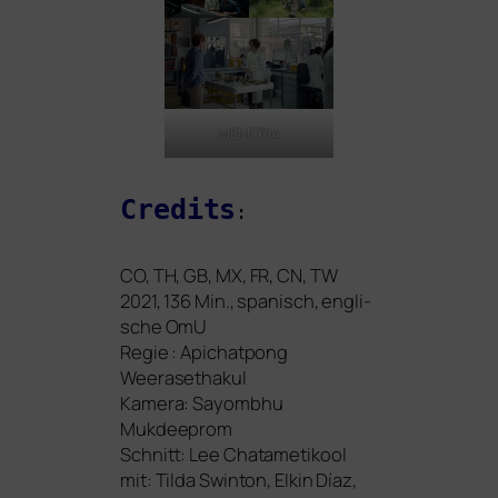
MEMORIA
Credits
:
CO
,
TH
,
GB
,
MX
,
FR
,
CN
,
TW
2021, 136 Min., spa­nisch, eng­li­
sche OmU
Regie : Apichatpong
Weerasethakul
Kamera: Sayombhu
Mukdeeprom
Schnitt: Lee Chatametikool
mit
:
Tilda Swinton, Elkin Díaz,