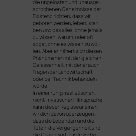
die unge­lös­ten und unaus­ge­
spro­che­nen Geheimnisse der
Existenz rich­ten: dass wir
gebo­ren wer­den, leben, ster­
ben und das alles, ohne jemals
zu wis­sen, war­um, oder oft
sogar, ohne es wis­sen zu wol­
len. Aber er nähert sich die­sen
Phänomenen mit der glei­chen
Gelassenheit, mit der er auch
Fragen der Landwirtschaft
oder der Technik behan­deln
wür­de.
In einer ruhig-rea­lis­ti­schen,
nicht-mys­ti­schen Filmsprache
kann die­ser Regisseur einen
wirk­lich davon über­zeu­gen,
dass die Lebenden und die
Toten, die Vergangenheit und
die Gegenwart, das Irdische