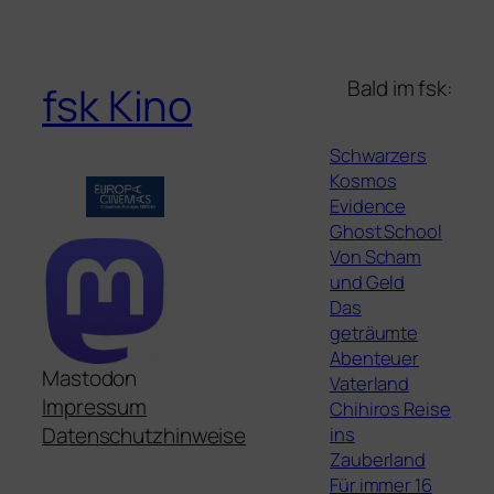
Bald im fsk:
fsk Kino
Schwarzers
Kosmos
Evidence
Ghost School
Von Scham
und Geld
Das
geträumte
Abenteuer
Mastodon
Vaterland
Impressum
Chihiros Reise
ins
Datenschutzhinweise
Zauberland
Für immer 16