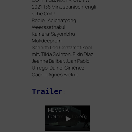
2021, 136 Min., spa­nisch, eng­li­
sche OmU
Regie : Apichatpong
Weerasethakul
Kamera: Sayombhu
Mukdeeprom
Schnitt: Lee Chatametikool
mit
:
Tilda Swinton, Elkin Díaz,
Jeanne Balibar, Juan Pablo
Urrego, Daniel Giménez
Cacho, Agnes Brekke
Trailer
:
MEMORIA
(Deutscher Trailer)