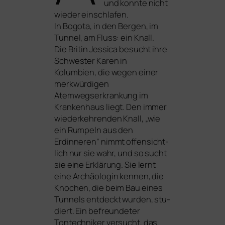
und konn­te nicht
wie­der ein­schla­fen.
In Bogota, in den Bergen, im
Tunnel, am Fluss: ein Knall.
Die Britin Jessica besucht ihre
Schwester Karen in
Kolumbien, die wegen einer
merk­wür­di­gen
Atemwegserkrankung im
Krankenhaus liegt. Den immer
wie­der­keh­ren­den Knall, „wie
ein Rumpeln aus den
Erdinneren“ nimmt offen­sicht­
lich nur sie wahr, und so sucht
sie eine Erklärung. Sie lernt
eine Archäologin ken­nen, die
Knochen, die beim Bau eines
Tunnels ent­deckt wur­den, stu­
diert. Ein befreun­de­ter
Tontechniker ver­sucht, das