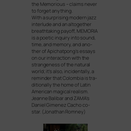
the Memorious – claims never
to for­get any­thing.
With a sur­pri­sing modern jazz
inter­lude and an altog­e­ther
breath­ta­king pay­off,
MEMORIA
is a poe­tic inquiry into sound,
time, and memo­ry, and ano­
ther of Apichatpong’s essays
on our inter­ac­tion with the
stran­gen­ess of the natu­ral
world; it’s also, inci­den­tal­ly, a
remin­der that Colombia is tra­
di­tio­nal­ly the home of Latin
American magi­cal rea­lism.
Jeanne Balibar and
ZAMA
’s
Daniel Gimenez Cacho co-
star. (Jonathan Romney)