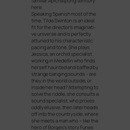
fami­li­ar Apichatpong ter­ri­to­ry
here.
Speaking Spanish most of the
time, Tilda Swinton is an ide­al
fit for the director’s ima­gi­na­ti­
ve uni­ver­se and is per­fect­ly
attu­n­ed to his cha­rac­te­ristic
pacing and tone. She plays
Jessica, an orchid spe­cia­list
working in Medellín who finds
hers­elf haun­ted and baf­f­led by
stran­ge ban­ging sounds – are
they in the world out­side, or
insi­de her head? Attempting to
sol­ve the ridd­le, she con­sults a
sound spe­cia­list, who pro­ves
oddly elu­si­ve, then later heads
off into the coun­try­si­de, whe­re
she meets a man who – like the
hero of Borges’s sto­ry Funes