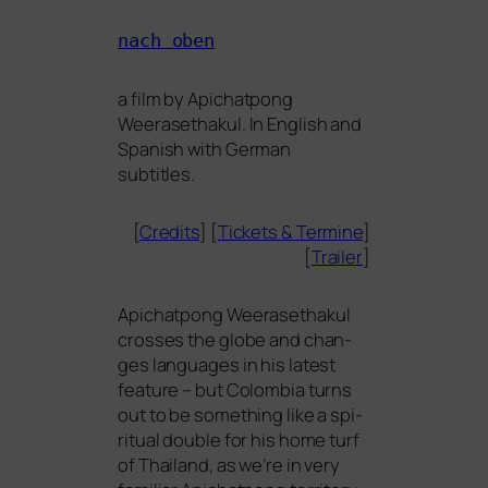
nach oben
a film by
Apichatpong
Weerasethakul
. In English and
Spanish with German
subtitles.
[
Credits
] [
Tickets
&
Termine
]
[
Trailer
]
Apichatpong Weerasethakul
cros­ses the glo­be and chan­
ges lan­guages in his latest
fea­ture – but Colombia turns
out to be some­thing like a spi­
ri­tu­al dou­ble for his home turf
of Thailand, as we’re in very