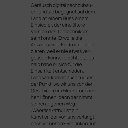
Geräusch digi­tal nach­zu­bau­
en, und sie begeg­net auf dem
Land an einem Fluss einem
Einsiedler, der eine älte­re
Version des Tontechnikers
sein könn­te. Er wol­le die
Anzahl sei­ner Eindrücke redu­
zie­ren, weil er nie etwas ver­
ges­sen kön­ne, erzählt er, des­
halb habe er sich für die
Einsamkeit ent­schie­den.
Langsam kommt auch für uns
der Punkt, wo wir uns von der
Geschichte im Film zurück­zie­
hen kön­nen, denn der nimmt
sei­nen eige­nen Weg.
„Weerasekathul ist ein
Künstler, der von uns ver­langt,
dass wir unse­re Gedanken auf