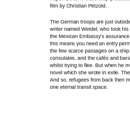
film by Christian Petzold.
The German tro­ops are just out­side
wri­ter named Weidel, who took his ow
the Mexican Embassy’s assu­rance of 
this means you need an ent­ry per­mit
the few scar­ce pas­sa­ges on a ship.
con­su­la­tes, and the cafés and bar
whilst try­ing to flee. But when he
novel which she wro­te in exi­le. The
And so, refu­gees from back then meet
one eter­nal tran­sit space.