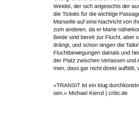
Weidel, der sich ange­sichts der aus
die Tickets für die wich­ti­ge Passag
Marseille auf eine Nachricht von ihr
zum ande­ren, da er Marie näher­kom
Beide sind bereit zur Flucht, aber s
drängt, und schon sin­gen die Tal
Fluchtbewegungen damals und heu­te, 
der Platz zwi­schen Verlassen u
men, dass gar nicht direkt auf­fällt,
»
TRANSIT
ist ein klug durch­kon­str
sen.« Michael Kienzl | critic.de