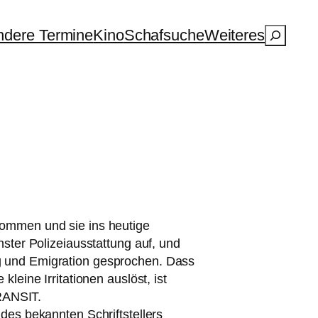
Suchen
dere Termine
Kino
Schafsuche
Weiteres
om­men und sie ins heu­ti­ge
ns­ter Polizeiausstattung auf, und
ng und Emigration gespro­chen. Dass
klei­ne Irritationen aus­löst, ist
RANSIT
.
 des bekann­ten Schriftstellers