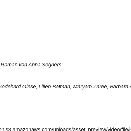
em Roman von Anna Seghers
Godehard Giese, Lilien Batman, Maryam Zaree, Barbara A
uction.s3.amazonaws.com/uploads/asset_preview/video/f