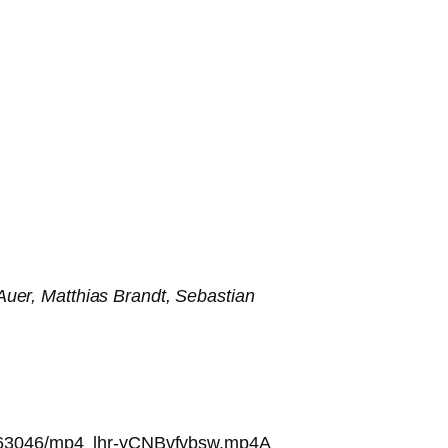
uer, Matthias Brandt, Sebastian
ile/63046/mp4_lhr-yCNBvfybsw.mp4A