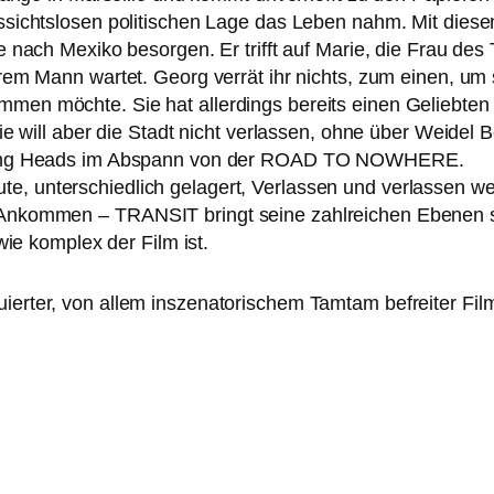
­sichts­lo­sen poli­ti­schen Lage das Leben nahm. Mit die­
e nach Mexiko besor­gen. Er trifft auf Marie, die Frau des T
em Mann war­tet. Georg ver­rät ihr nichts, zum einen, um sei
­men möch­te. Sie hat aller­dings bereits einen Geliebten 
ie will aber die Stadt nicht ver­las­sen, ohne über Weidel 
king Heads im Abspann von der
ROAD
TO
NOWHERE
.
unter­schied­lich gela­gert, Verlassen und ver­las­sen wer
nd Ankommen –
TRANSIT
bringt sei­ne zahl­rei­chen Ebenen
 wie kom­plex der Film ist.
u­ier­ter, von allem insze­na­to­ri­schem Tamtam befrei­ter F