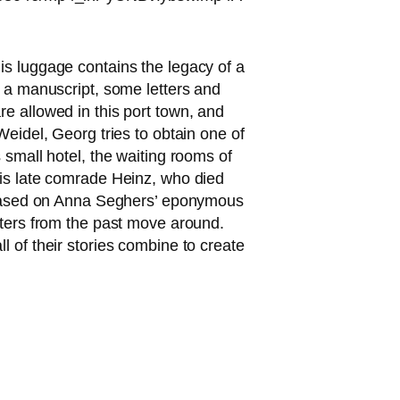
lug­ga­ge con­ta­ins the lega­cy of a
s a manu­script, some let­ters and
e allo­wed in this port town, and
 Weidel, Georg tri­es to obtain one of
s small hotel, the wai­ting rooms of
his late com­ra­de Heinz, who died
is based on Anna Seghers’ epony­mous
rac­ters from the past move around.
of their sto­ries com­bi­ne to crea­te