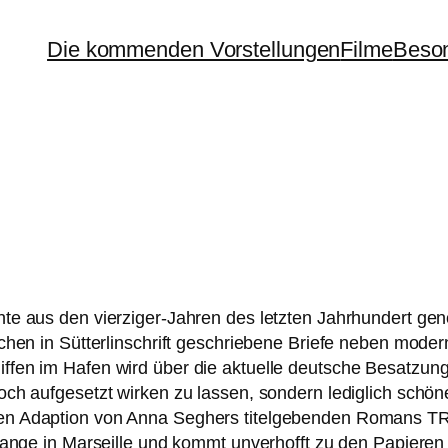
Die kommenden Vorstellungen
Filme
Beson
te aus den vier­zi­ger-Jahren des letz­ten Jahrhundert gen
u­chen in Sütterlinschrift geschrie­be­ne Briefe neben moder
iffen im Hafen wird über die aktu­el­le deut­sche Besatzu
h auf­ge­setzt wir­ken zu las­sen, son­dern ledig­lich schö­ne 
gen Adaption von Anna Seghers titel­ge­ben­den Romans
T
t lan­ge in Marseille und kommt unver­hofft zu den Papieren