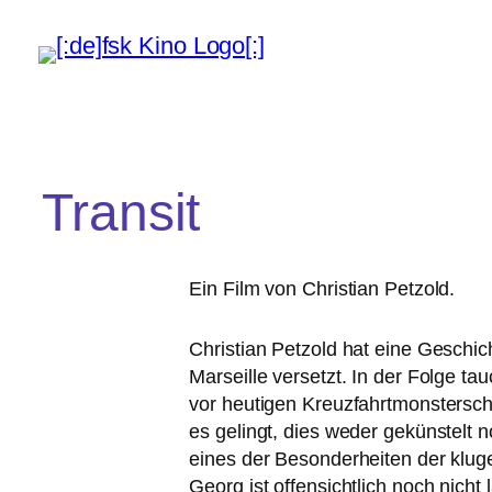
Transit
Ein Film von Christian Petzold.
Christian Petzold hat eine Geschich
Marseille ver­setzt. In der Folge ta
vor heu­ti­gen Kreuzfahrtmonstersch
es gelingt, dies weder geküns­telt noc
eines der Besonderheiten der klu­
Georg ist offen­sicht­lich noch nich