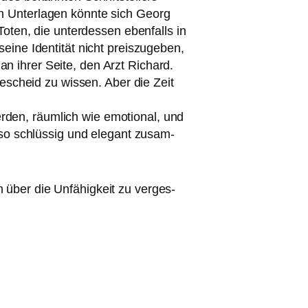
sen Unterlagen könn­te sich Georg
oten, die unter­des­sen eben­falls in
­ne Identität nicht preis­zu­ge­ben,
an ihrer Seite, den Arzt Richard.
Bescheid zu wis­sen. Aber die Zeit
­den, räum­lich wie emo­tio­nal, und
 so schlüs­sig und ele­gant zusam­
ilm über die Unfähigkeit zu ver­ges­