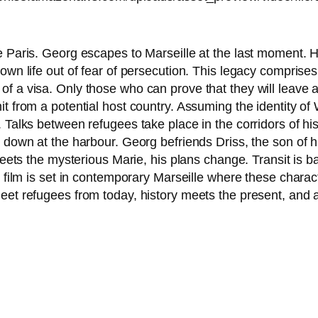
 Paris. Georg escapes to Marseille at the last moment. His 
n life out of fear of per­se­cu­ti­on. This lega­cy com­pri­se
a visa. Only tho­se who can pro­ve that they will lea­ve ar
 from a poten­ti­al host coun­try. Assuming the iden­ti­ty of
 Talks bet­ween refu­gees take place in the cor­ri­dors of hi
s down at the har­bour. Georg befri­ends Driss, the son of 
 meets the mys­te­rious Marie, his plans chan­ge. Transit 
 film is set in con­tem­po­ra­ry Marseille whe­re the­se cha­
 refu­gees from today, histo­ry meets the pre­sent, and all 