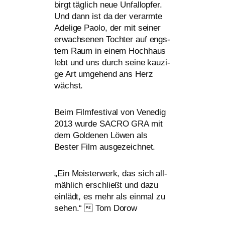
birgt täg­lich neue Unfallopfer.
Und dann ist da der ver­arm­te
Adelige Paolo, der mit sei­ner
erwach­se­nen Tochter auf engs­
tem Raum in einem Hochhaus
lebt und uns durch sei­ne kau­zi­
ge Art umge­hend ans Herz
wächst.
Beim Filmfestival von Venedig
2013 wur­de
SACRO
GRA
mit
dem Goldenen Löwen als
Bester Film ausgezeichnet.
„
Ein Meisterwerk, das sich all­
mäh­lich erschließt und dazu
ein­lädt, es mehr als ein­mal zu
sehen.“  Tom Dorow