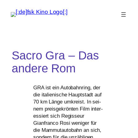
Sacro Gra – Das
andere Rom
GRA
ist ein Autobahnring, der
die ita­lie­ni­sche Hauptstadt auf
70 km Länge umkreist. In sei­
nem preis­ge­krön­ten Film inter­
es­siert sich Regisseur
Gianfranco Rosi weni­ger für
die Mammutautobahn an sich,
son­dern für die unzäh­li­gen