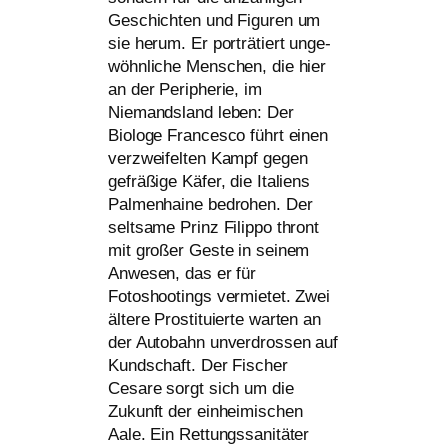
Geschichten und Figuren um
sie her­um. Er por­trä­tiert unge­
wöhn­li­che Menschen, die hier
an der Peripherie, im
Niemandsland leben: Der
Biologe Francesco führt einen
ver­zwei­fel­ten Kampf gegen
gefrä­ßi­ge Käfer, die Italiens
Palmenhaine bedro­hen. Der
selt­sa­me Prinz Filippo thront
mit gro­ßer Geste in sei­nem
Anwesen, das er für
Fotoshootings ver­mie­tet. Zwei
älte­re Prostituierte war­ten an
der Autobahn unver­dros­sen auf
Kundschaft. Der Fischer
Cesare sorgt sich um die
Zukunft der ein­hei­mi­schen
Aale. Ein Rettungssanitäter