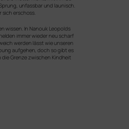
Sprung, unfass­bar und lau­nisch.
r sich erschoss.
en wis­sen. In Nanouk Leopolds
elhelden immer wie­der neu scharf
 weich wer­den lässt wie unse­ren
gebung auf­ge­hen, doch so gibt es
em die Grenze zwi­schen Kindheit