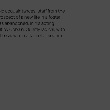
ld acquain­tances, staff from the
o­s­pect of a new life in a fos­ter
has aban­do­ned. In his acting
lt by Cobain. Quietly radi­cal, with
 the view­er in a tale of a modern