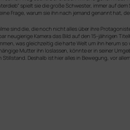
nterdieb“ spielt sie die gro­ße Schwester, immer auf dem 
ei­ne Frage, war­um sie ihn nach jemand genannt hat, de
me sind die, die noch nicht alles über ihre Protagonist
ar neu­gie­ri­ge Kamera das Bild auf den 15-jäh­ri­gen Tit
m­men, was gleich­zei­tig die har­te Welt um ihn her­um so
hän­gi­ge Mutter ihn los­las­sen, könn­te er in sei­ner Um
en Stillstand. Deshalb ist hier alles in Bewegung, vor all