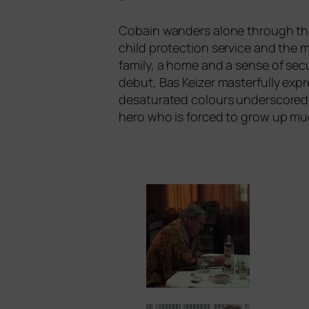
Cobain wan­ders alo­ne through the
child pro­tec­tion ser­vice and the me
fami­ly, a home and a sen­se of secu
debut, Bas Keizer mas­terful­ly expr
desa­tu­ra­ted colours unders­cored 
hero who is forced to grow up mu