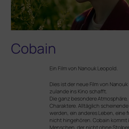
Cobain
Ein Film von Nanouk Leopold.
Dies ist der neue Film von Nanouk
zu­lan­de ins Kino schafft.
Die ganz beson­de­re Atmosphäre, d
Charaktere. Alltäglich schei­nen­de
wer­den, ein ande­res Leben, eine 
nicht hin­ge­hö­ren.
Cobain
kommt im
Menschen, der nicht ohne Stolpern