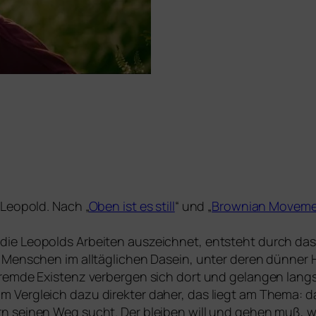
 Leopold. Nach „
Oben ist es still
“ und „
Brownian Movem
ie Leopolds Arbeiten aus­zeich­net, ent­steht durch das
 Menschen im all­täg­li­chen Dasein, unter deren dün­ner 
frem­de Existenz ver­ber­gen sich dort und gelan­gen lang
 Vergleich dazu direk­ter daher, das liegt am Thema: da
 sei­nen Weg sucht. Der blei­ben will und gehen muß, we