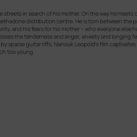
 streets in search of his mother. On the way he meets o
tha­done dis­tri­bu­ti­on cent­re. He is torn bet­ween the pr
­ri­ty, and his fears for his mother – who ever­yo­ne else 
es­ses the ten­der­ness and anger, anxie­ty and lon­ging fe
by spar­se gui­tar riffs, Nanouk Leopold’s film cap­ti­va­tes
ch too young.