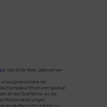
ent
“ das drit­te Werk, dass es hier­
 unaus­ge­spro­che­ne der
Haut kom­ple­xe Strukturen spür­bar
­sam an die Oberfläche, wo sie
s Portrait eines jun­gen
il die Mutter nichts mit ihm zu