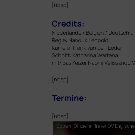
[nbsp]
Credits:
Niederlande / Belgien / Deutschla
Regie: Nanouk Leopold
Kamera: Frank van den Eeden
Schnitt: Katharina Wartena
mit: Bas Keizer Naomi Velissario
[nbsp]
Termine:
[nbsp]
Cobain [Offizieller Trailer
OV
Englische 