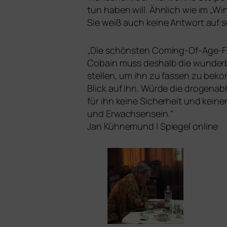
tun haben will. Ähnlich wie im „Wi
Sie weiß auch kei­ne Antwort auf s
„
Die schöns­ten Coming-Of-Age-Fil
Cobain
muss des­halb die wun­der­b
stel­len, um ihn zu fas­sen zu beko
Blick auf ihn. Würde die dro­gen­ab­
für ihn kei­ne Sicherheit und kei­n
und Erwachsensein.“
Jan Kühnemund | Spiegel online