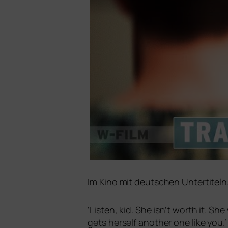
Im Kino mit deut­schen Untertitel
‘
Listen, kid. She isn’t worth it. Sh
gets hers­elf ano­ther one like you.’