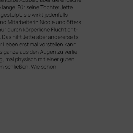
an­ge. Für sei­ne Tochter Jette
ge­stülpt, sie wirkt jeden­falls
e und Mitarbeiterin Nicole und öfters
nur durch kör­per­li­che Flucht ent­
 Das hilft Jette aber ande­rer­seits
 Leben erst mal vor­stel­len kann.
s gan­ze aus den Augen zu ver­lie­
nig, mal phy­sisch mit einer guten
n schlie­ßen. Wie schön.