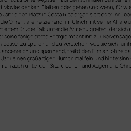
 Movies den­ken. Bleiben oder gehen und wenn, für wie l
ge Jahr einen Platz in Costa Rica orga­ni­siert oder ihr über­
 die Ohren, allein­er­zie­hend, im Clinch mit sei­ner Affär
r­tier­tem Bruder Falk unter die Arme zu grei­fen, der sich 
 sei­ne fehl­ge­lei­te­te Energie macht ihn zur Nervensäge.
s­ser zu spü­ren und zu ver­ste­hen, was sie sich für ihr
an­cen­reich und span­nend, treibt den Film an, ohne da
ge Jahr
einen groß­ar­ti­gen Humor, mal fein und hin­ter­sin­
e man auch unter den Sitz krie­chen und Augen und Ohre