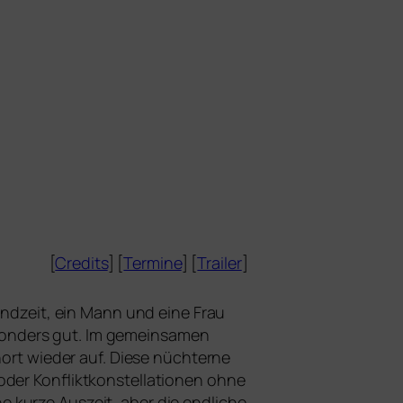
[
Credits
] [
Termine
] [
Trailer
]
 Endzeit, ein Mann und eine Frau
on­ders gut. Im gemein­sa­men
rt wie­der auf. Diese nüch­ter­ne
f oder Konfliktkonstellationen ohne
kur­ze Auszeit, aber die end­li­che