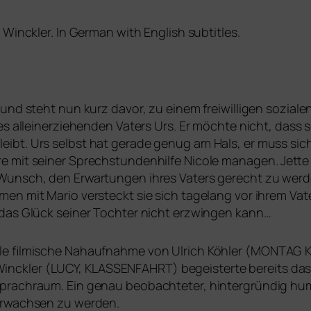
 Winckler. In German with English subtitles.
und steht nun kurz davor, zu einem frei­wil­li­gen sozia­l
 allein­er­zie­hen­den Vaters Urs. Er möch­te nicht, dass s
eibt. Urs selbst hat gera­de genug am Hals, er muss sich 
e mit sei­ner Sprechstundenhilfe Nicole mana­gen. Jette j
Wunsch, den Erwartungen ihres Vaters gerecht zu wer­de
en mit Mario ver­steckt sie sich tage­lang vor ihrem Vater.
r das Glück sei­ner Tochter nicht erzwin­gen kann…
le fil­mi­sche Nahaufnahme von Ulrich Köhler (
MONTAG
inckler (
LUCY
,
KLASSENFAHRT
) begeis­ter­te bereits d
prachraum. Ein genau beob­ach­te­ter, hin­ter­grün­dig hum
erwach­sen zu werden.