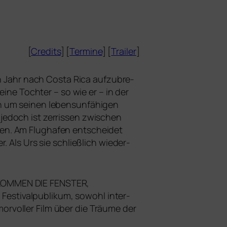
[
Credits
] [
Termine
] [
Trailer
]
en Jahr nach Costa Rica auf­zu­bre­
ei­ne Tochter – so wie er – in der
um sei­nen lebens­un­fä­hi­gen
edoch ist zer­ris­sen zwi­schen
n. Am Flughafen ent­schei­det
 Als Urs sie schließ­lich wie­der­
KOMMEN
DIE
FENSTER
,
as Festivalpublikum, sowohl inter­
or­vol­ler Film über die Träume der