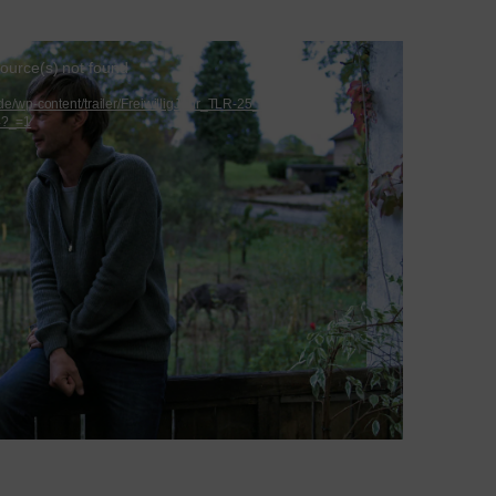
source(s) not found
lm.de/wp-content/trailer/FreiwilligJahr_TLR-25_F-178_DE-
4?_=1