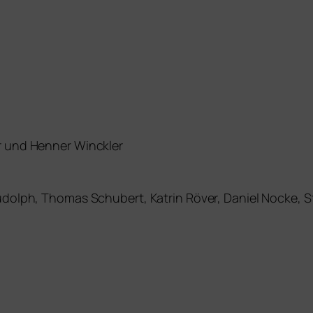
r und Henner Winckler
udolph, Thomas Schubert, Katrin Röver, Daniel Nocke, St