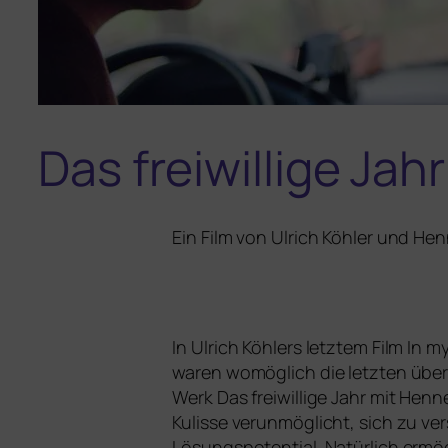
Das freiwillige Jahr
Ein Film von Ulrich Köhler und Hen
In Ulrich Köhlers letz­tem Film
In m
waren womög­lich die letz­ten über
Werk
Das frei­wil­li­ge Jahr
mit Henner
Kulisse ver­un­mög­licht, sich zu v
Lösungspotential. Natürlich ermög­