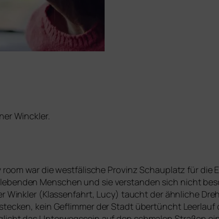
ner Winckler.
y room
war die west­fä­li­sche Provinz Schauplatz für die
­le­ben­den Menschen und sie ver­stan­den sich nicht bes
 Winkler (Klassenfahrt, Lucy) taucht der ähn­li­che Dreho
er­ste­cken, kein Geflimmer der Stadt über­tüncht Leerlau
licht das Unterwegssein auf den schma­len Straßen eine 