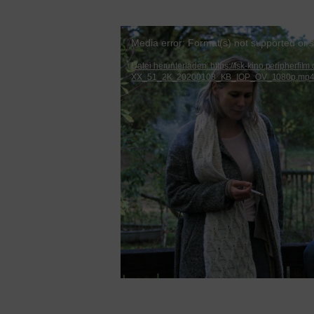
Video-
Media error: Format(s) not supported or 
Player
Datei herunterladen: https://fsk-kino.peripherfi
XX_51_2K_20200108_KB_IOP_OV_1080p.mp