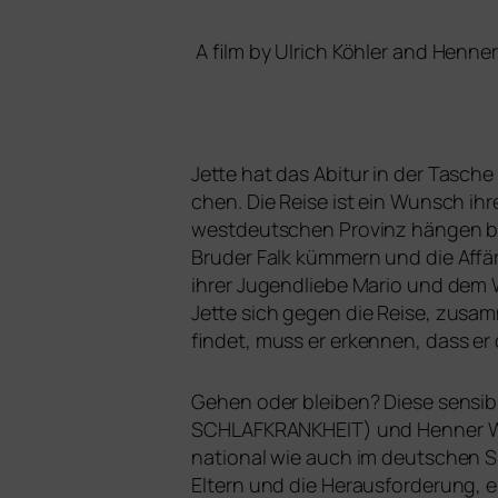
A film by Ulrich Köhler and Henner
Jette hat das Abitur in der Tasche 
chen. Die Reise ist ein Wunsch ihres
west­deut­schen Provinz hän­gen bl
Bruder Falk küm­mern und die Affär
ihrer Jugendliebe Mario und dem 
Jette sich gegen die Reise, zusam­m
fin­det, muss er erken­nen, dass e
Gehen oder blei­ben? Diese sen­si­b
SCHLAFKRANKHEIT
) und Henner W
na­tio­nal wie auch im deut­schen S
Eltern und die Herausforderung, 