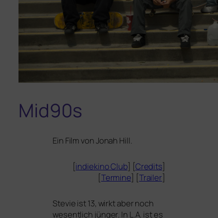
Mid90s
Ein Film von Jonah Hill.
[
indie­ki­no Club
] [
Credits
]
[
Termine
] [
Trailer
]
Stevie ist 13, wirkt aber noch
wesent­lich jün­ger. In L.A. ist es