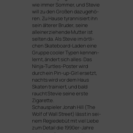
wie immer Sommer, und Stevie
will zu den Großen dazu­ge­hö­
ren. Zu Hause tyran­ni­siert ihn
sein älte­rer Bruder, sei­ne
allein­er­zie­hen­de Mutter ist
sel­ten da. Als Stevie im ört­li­
chen Skateboard-Laden eine
Gruppe coo­ler Typen ken­nen­
lernt, ändert sich alles: Das
Ninja-Turtles-Poster wird
durch ein Pin-up-Girl ersetzt,
nachts wird vor dem Haus
Skaten trai­niert, und bald
raucht Stevie sei­ne ers­te
Zigarette.
Schauspieler Jonah Hill (
The
Wolf of Wall Street
) lässt in sei­
nem Regiedebüt mit viel Liebe
zum Detail die 1990er-Jahre