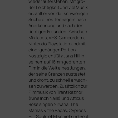
wie­der auf­er­ste­hen. Mit gro­
ßer Leichtigkeit und viel Musik
erzählt er von der schwie­ri­gen
Suche eines Teenagers nach
Anerkennung und nach den
rich­ti­gen Freunden. Zwischen
Mixtapes, VHS-Camcordern,
Nintendo Playstation und mit
einer gehö­ri­gen Portion
Nostalgie ent­führt uns Hill in
sei­nem auf 16mm gedreh­ten
Film in die Welt eines Jungen,
der sei­ne Grenzen aus­tes­tet
und droht, zu schnell erwach­
sen zu wer­den. Zusätzlich zur
Filmmusik von Trent Reznor
(Nine Inch Nails) und Atticus
Ross sin­gen Nirvana, The
Mamas
&
the Papas, Cypress
Hill, Souls of Mischief und Seal.