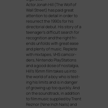
Actor Jonah Hill (
The Wolf of
Wall Street
) has paid gre­at
atten­ti­on to detail in order to
resur­rect the 1990s for his
direc­to­ri­al debut. His sto­ry of a
teenager’s dif­fi­cult search for
reco­gni­ti­on and the right fri­
ends unfolds with gre­at ease
and ple­nty of music. Replete
with mix­tapes,
VHS
cam­cor­
ders, Nintendo PlayStations
and a good dose of nost­al­gia,
Hill’s 16mm film takes us into
the world of a boy who is test­
ing his limits and is in dan­ger
of gro­wing up too quick­ly. And
on the sound­track, in addi­ti­on
to film music sup­pli­ed by Trent
Reznor (Nine Inch Nails) and