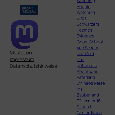
Watching
People
Watching
Birds
Schwarzers
Kosmos
Evidence
Ghost School
Von Scham
Mastodon
und Geld
Impressum
Das
geträumte
Datenschutzhinweise
Abenteuer
Vaterland
Chihiros Reise
ins
Zauberland
Für immer 16
Funeral
Casino Blues