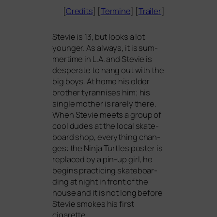
[
Credits
] [
Termine
] [
Trailer
]
Stevie is 13, but looks a lot
youn­ger. As always, it is sum­
mer­ti­me in L.A. and Stevie is
despe­ra­te to hang out with the
big boys. At home his older
brot­her tyran­ni­s­es him; his
sin­gle mother is rare­ly the­re.
When Stevie meets a group of
cool dudes at the local skate­
board shop, ever­y­thing chan­
ges: the Ninja Turtles pos­ter is
repla­ced by a pin-up girl, he
beg­ins prac­ti­cing skate­boar­
ding at night in front of the
house and it is not long befo­re
Stevie smo­kes his first
cigarette.