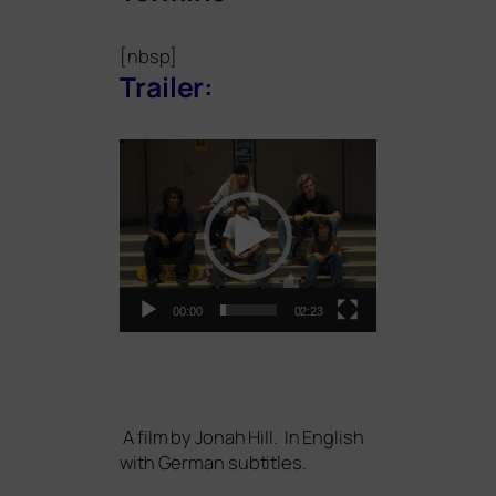
[nbsp]
Trailer:
Video-
Player
00:00
02:23
A film by Jonah Hill. In English
with German subtitles.