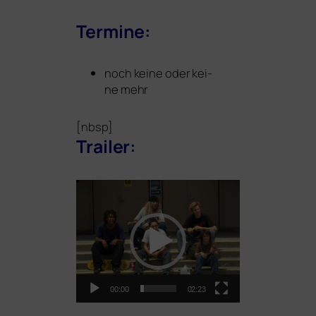
Termine:
noch kei­ne oder kei­
ne mehr
[nbsp]
Trailer:
Video-
Player
00:00
02:23