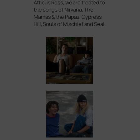
Atticus Ross, we are trea­ted to
the songs of Nirvana, The
Mamas
&
the Papas, Cypress
Hill, Souls of Mischief and Seal.