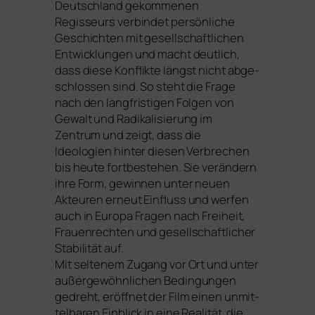
Deutschland gekom­me­nen
Regisseurs ver­bin­det per­sön­li­che
Geschichten mit gesell­schaft­li­chen
Entwicklungen und macht deut­lich,
dass die­se Konflikte längst nicht abge­
schlos­sen sind. So steht die Frage
nach den lang­fris­ti­gen Folgen von
Gewalt und Radikalisierung im
Zentrum und zeigt, dass die
Ideologien hin­ter die­sen Verbrechen
bis heu­te fort­be­stehen. Sie ver­än­dern
ihre Form, gewin­nen unter neu­en
Akteuren erneut Einfluss und wer­fen
auch in Europa Fragen nach Freiheit,
Frauenrechten und gesell­schaft­li­cher
Stabilität auf.
Mit sel­te­nem Zugang vor Ort und unter
außer­ge­wöhn­li­chen Bedingungen
gedreht, eröff­net der Film einen unmit­
tel­ba­ren Einblick in eine Realität, die