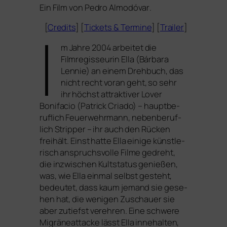
Ein Film von
Pedro Almodóvar
.
I
[
Credits
] [
Tickets
&
Termine
] [
Trailer
]
m Jahre 2004 arbei­tet die
Filmregisseurin Ella (Bárbara
Lennie) an einem Drehbuch, das
nicht recht vor­an geht, so sehr
ihr höchst attrak­ti­ver Lover
Bonifacio (Patrick Criado) – haupt­be­
ruf­lich Feuerwehrmann, neben­be­ruf­
lich Stripper – ihr auch den Rücken
frei­hält. Einst hat­te Ella eini­ge künst­le­
risch anspruchs­vol­le Filme gedreht,
die inzwi­schen Kultstatus genie­ßen,
was, wie Ella ein­mal selbst gesteht,
bedeu­tet, dass kaum jemand sie gese­
hen hat, die weni­gen Zuschauer sie
aber zutiefst ver­eh­ren. Eine schwe­re
Migräneattacke lässt Ella inne­hal­ten,