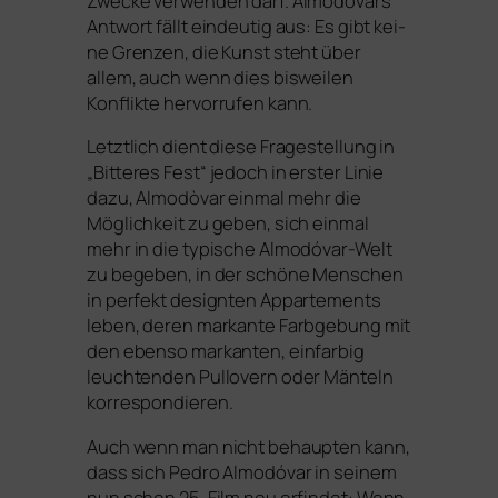
Zwecke ver­wen­den darf. Almodóvars
Antwort fällt ein­deu­tig aus: Es gibt kei­
ne Grenzen, die Kunst steht über
allem, auch wenn dies bis­wei­len
Konflikte her­vor­ru­fen kann.
Letztlich dient die­se Fragestellung in
„Bitteres Fest“ jedoch in ers­ter Linie
dazu, Almodòvar ein­mal mehr die
Möglichkeit zu geben, sich ein­mal
mehr in die typi­sche Almodóvar-Welt
zu bege­ben, in der schö­ne Menschen
in per­fekt design­ten Appartements
leben, deren mar­kan­te Farbgebung mit
den eben­so mar­kan­ten, ein­far­big
leuch­ten­den Pullovern oder Mänteln
korrespondieren.
Auch wenn man nicht behaup­ten kann,
dass sich Pedro Almodóvar in sei­nem
nun schon 25. Film neu erfin­det: Wenn