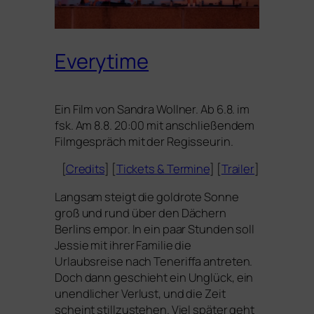
Everytime
Ein Film von Sandra Wollner. Ab 6.8. im
fsk. Am 8.8. 20:00 mit anschlie­ßen­dem
Filmgespräch mit der Regisseurin.
[
Credits
] [
Tickets
&
Termine
] [
Trailer
]
Langsam steigt die gold­ro­te Sonne
groß und rund über den Dächern
Berlins empor. In ein paar Stunden soll
Jessie mit ihrer Familie die
Urlaubsreise nach Teneriffa antre­ten.
Doch dann geschieht ein Unglück, ein
unend­li­cher Verlust, und die Zeit
scheint still­zu­ste­hen. Viel spä­ter geht