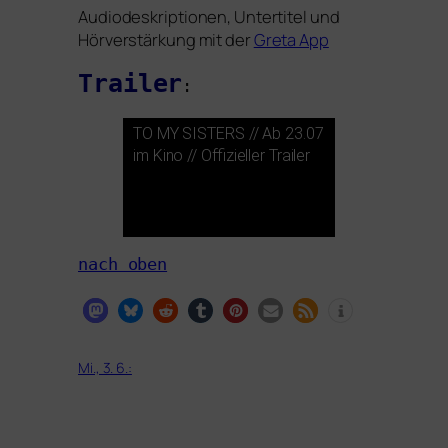
Audiodeskriptionen, Untertitel und
Hörverstärkung mit der
Greta App
Trailer
:
TO
MY
SISTERS
// Ab 23.07
im Kino // Offizieller Trailer
nach oben
Mi., 3. 6.: