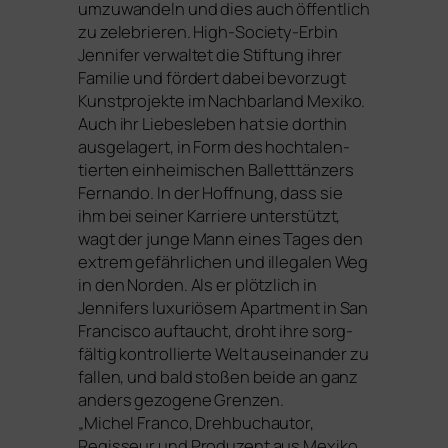
umzu­wan­deln und dies auch öffent­lich
zu zele­brie­ren. High-Society-Erbin
Jennifer ver­wal­tet die Stiftung ihrer
Familie und för­dert dabei bevor­zugt
Kunstprojekte im Nachbarland Mexiko.
Auch ihr Liebesleben hat sie dort­hin
aus­ge­la­gert, in Form des hoch­ta­len­
tier­ten ein­hei­mi­schen Balletttänzers
Fernando. In der Hoffnung, dass sie
ihm bei sei­ner Karriere unter­stützt,
wagt der jun­ge Mann eines Tages den
extrem gefähr­li­chen und ille­ga­len Weg
in den Norden. Als er plötz­lich in
Jennifers luxu­riö­sem Apartment in San
Francisco auf­taucht, droht ihre sorg­
fäl­tig kon­trol­lier­te Welt aus­ein­an­der zu
fal­len, und bald sto­ßen bei­de an ganz
anders gezo­ge­ne Grenzen.
„Michel Franco, Drehbuchautor,
Regisseur und Produzent aus Mexiko,