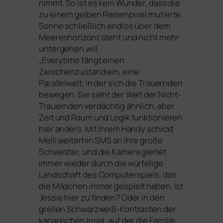
nimmt. So ist es kein Wunder, dass die
zu einem gel­ben Riesenpixel mutier­te
Sonne schließ­lich end­los über dem
Meereshorizont steht und nicht mehr
unter­ge­hen will.
„
Everytime
fängt einen
Zwischenzustand ein, eine
Parallelwelt, in der sich die Trauernden
bewe­gen. Sie sieht der Welt der Nicht-
Trauernden ver­däch­tig ähn­lich, aber
Zeit und Raum und Logik funk­tio­nie­ren
hier anders. Mit ihrem Handy schickt
Melli wei­ter­hin
SMS
an ihre gro­ße
Schwester, und die Kamera glei­tet
immer wie­der durch die wür­fe­li­ge
Landschaft des Computerspiels, das
die Mädchen immer gespielt haben. Ist
Jessie hier zu fin­den? Oder in den
grel­len Schwarzweiß-Kontrasten der
kana­ri­schen Insel, auf der die Familie