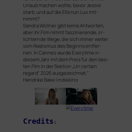
Urlaub machen woll­te, bevor Jessie
starb, und auf die Ella nun Lux mit­
nimmt?
Sandra Wollner gibt kei­ne Antworten,
aber ihr Film nimmt fas­zi­nie­ren­de, irr­
lich­tern­de Wege, die sich immer wei­ter
vom Realismus des Beginns ent­fer­
nen. In Cannes wur­de
Everytime
in
die­sem Jahr mit dem Preis für den bes­
ten Film in der Sektion „Un cer­tain
regard“ 2026 aus­ge­zeich­net.“
Hendrike Bake | indiekino
Credits
: