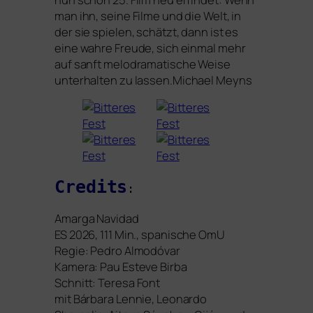
man ihn, sei­ne Filme und die Welt, in
der sie spie­len, schätzt, dann ist es
eine wah­re Freude, sich ein­mal mehr
auf sanft melo­dra­ma­ti­sche Weise
unter­hal­ten zu las­sen.
Michael Meyns
Credits
:
Amarga Navidad
ES
2026, 111 Min., spa­ni­sche OmU
Regie: Pedro Almodóvar
Kamera: Pau Esteve Birba
Schnitt: Teresa Font
mit Bárbara Lennie, Leonardo