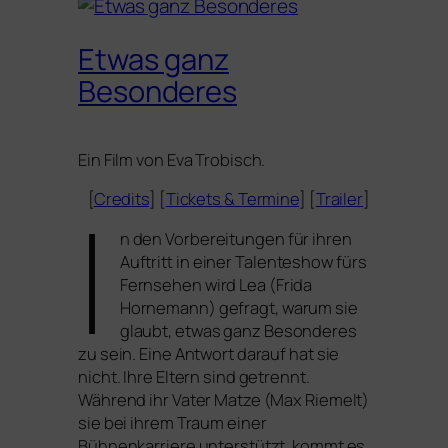
Etwas ganz
Besonderes
Ein Film von Eva Trobisch.
I
[
Credits
] [
Tickets
&
Termine
] [
Trailer
]
n den Vorbereitungen für ihren
Auftritt in einer Talenteshow fürs
Fernsehen wird Lea (Frida
Hornemann) gefragt, war­um sie
glaubt, etwas ganz Besonderes
zu sein. Eine Antwort dar­auf hat sie
nicht. Ihre Eltern sind getrennt.
Während ihr Vater Matze (Max Riemelt)
sie bei ihrem Traum einer
Bühnenkarriere unter­stützt, kommt es