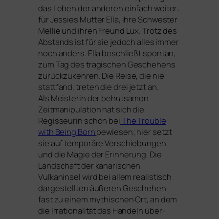
das Leben der ande­ren ein­fach wei­ter:
für Jessies Mutter Ella, ihre Schwester
Mellie und ihren Freund Lux. Trotz des
Abstands ist für sie jedoch alles immer
noch anders. Ella beschließt spon­tan,
zum Tag des tra­gi­schen Geschehens
zurück­zu­keh­ren. Die Reise, die nie
statt­fand, tre­ten die drei jetzt an.
Als Meisterin der behut­sa­men
Zeitmanipulation hat sich die
Regisseurin schon bei
The Trouble
with Being Born
bewie­sen; hier setzt
sie auf tem­po­rä­re Verschiebungen
und die Magie der Erinnerung. Die
Landschaft der kana­ri­schen
Vulkaninsel wird bei allem rea­lis­tisch
dar­ge­stell­ten äuße­ren Geschehen
fast zu einem mythi­schen Ort, an dem
die Irrationalität das Handeln über­