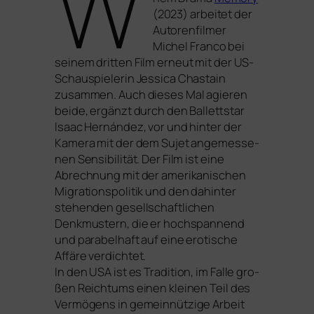
W
(2023) arbei­tet der
Autorenfilmer
Michel Franco bei
sei­nem drit­ten Film erneut mit der US-
Schauspielerin Jessica Chastain
zusam­men. Auch die­ses Mal agie­ren
bei­de, ergänzt durch den Ballettstar
Isaac Hernández, vor und hin­ter der
Kamera mit der dem Sujet ange­mes­se­
nen Sensibilität. Der Film ist eine
Abrechnung mit der ame­ri­ka­ni­schen
Migrationspolitik und den dahin­ter
ste­hen­den gesell­schaft­li­chen
Denkmustern, die er hoch­span­nend
und para­bel­haft auf eine ero­ti­sche
Affäre ver­dich­tet.
In den
USA
ist es Tradition, im Falle gro­
ßen Reichtums einen klei­nen Teil des
Vermögens in gemein­nüt­zi­ge Arbeit