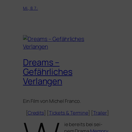
Mi., 8. 7.:
Dreams –
Gefährliches
Verlangen
Ein Film von Michel Franco.
[
Credits
] [
Tickets
&
Termine
] [
Trailer
]
ie bereits bei sei­
nem Drama
Memory