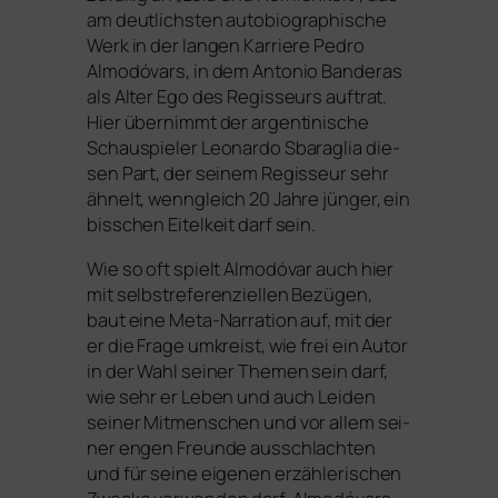
am deut­lichs­ten auto­bio­gra­phi­sche
Werk in der lan­gen Karriere Pedro
Almodóvars, in dem Antonio Banderas
als Alter Ego des Regisseurs auf­trat.
Hier über­nimmt der argen­ti­ni­sche
Schauspieler Leonardo Sbaraglia die­
sen Part, der sei­nem Regisseur sehr
ähnelt, wenn­gleich 20 Jahre jün­ger, ein
biss­chen Eitelkeit darf sein.
Wie so oft spielt Almodóvar auch hier
mit selbst­re­fe­ren­zi­el­len Bezügen,
baut eine Meta-Narration auf, mit der
er die Frage umkreist, wie frei ein Autor
in der Wahl sei­ner Themen sein darf,
wie sehr er Leben und auch Leiden
sei­ner Mitmenschen und vor allem sei­
ner engen Freunde aus­schlach­ten
und für sei­ne eige­nen erzäh­le­ri­schen