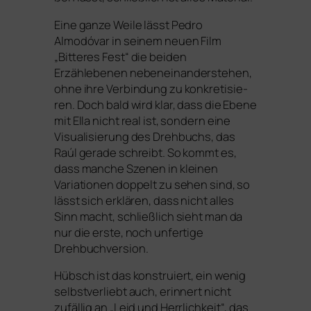
Eine gan­ze Weile lässt Pedro
Almodóvar in sei­nem neu­en Film
„Bitteres Fest“ die bei­den
Erzählebenen neben­ein­an­der­ste­hen,
ohne ihre Verbindung zu kon­kre­ti­sie­
ren. Doch bald wird klar, dass die Ebene
mit Ella nicht real ist, son­dern eine
Visualisierung des Drehbuchs, das
Raúl gera­de schreibt. So kommt es,
dass man­che Szenen in klei­nen
Variationen dop­pelt zu sehen sind, so
lässt sich erklä­ren, dass nicht alles
Sinn macht, schließ­lich sieht man da
nur die ers­te, noch unfer­ti­ge
Drehbuchversion.
Hübsch ist das kon­stru­iert, ein wenig
selbst­ver­liebt auch, erin­nert nicht
zufäl­lig an „Leid und Herrlichkeit“, das