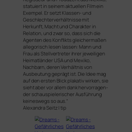
sta­tu­iert in sei­nem aktu­el­len Film ein
Exempel. Er setzt Klassen- und
Geschlechterverhältnisse mit
Herkunft, Macht und Charakter in
Relation, und zwar so, dass sich die
Agenten des Konflikts glei­cher­ma­ßen
alle­go­risch lesen las­sen: Mann und
Frau als Stellvertreter ihrer jewei­li­gen
Heimatländer
USA
und Mexiko,
Nachbarn, deren Verhältnis von
Ausbeutung geprägt ist. Die Idee mag
auf den ers­ten Blick pla­ka­tiv wir­ken, sie
sieht aber vor allem dank her­vor­ra­gen­
der schau­spie­le­ri­scher Ausführung
kei­nes­wegs so aus.“
Alexandra Seitz | tip