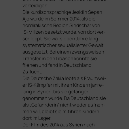
ver­tei­di­gen.
Die kur­disch­spra­chi­ge Jesidin Sepan
Ajo wur­de im Sommer 2014, als die
nord­ira­ki­sche Region Sindschar von
IS-Milizen besetzt wur­de, von dort ver­
schleppt. Sie war sie­ben Jahre lang
sys­te­ma­ti­scher sexua­li­sier­ter Gewalt
aus­ge­setzt. Bei einem zwangs­wei­sen
Transfer in den Libanon konn­te sie
flie­hen und fand in Deutschland
Zuflucht.
Die Deutsche Zakia leb­te als Frau zwei­
er IS-Kämpfer mit ihren Kindern jah­re­
lang in Syrien, bis sie gefan­gen
genom­men wur­de. Da Deutschland sie
als „Gefährderin“ nicht wie­der auf­neh­
men will, bleibt sie mit ihren Kindern
dort im Lager.
Der Film des 2014 aus Syrien nach