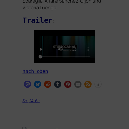
Sbaraglia, Aitana Sánchez-Gijón und
Victoria Luengo.
Trailer
:
nach oben
So., 14. 6.: