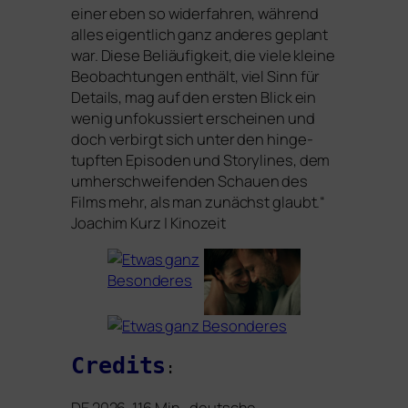
einer eben so wider­fah­ren, wäh­rend
alles eigent­lich ganz ande­res geplant
war. Diese Beliäufigkeit, die vie­le klei­ne
Beobachtungen ent­hält, viel Sinn für
Details, mag auf den ers­ten Blick ein
wenig unfo­kus­siert erschei­nen und
doch ver­birgt sich unter den hin­ge­
tupf­ten Episoden und Storylines, dem
umher­schwei­fen­den Schauen des
Films mehr, als man zunächst glaubt.“
Joachim Kurz | Kinozeit
Credits
:
DE
2026, 116 Min., deut­sche