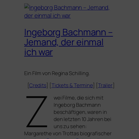
Ingeborg Bachmann –
Jemand, der einmal
ich war
Ein Film von Regina Schilling.
Z
[
Credits
] [
Tickets
&
Termine
] [
Trailer
]
wei Filme, die sich mit
Ingeborg Bachmann
beschäf­ti­gen, waren in
den letz­ten 10 Jahren bei
uns zu sehen:
Margarethe von Trottas bio­gra­fi­scher