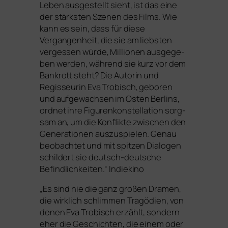
Leben aus­ge­stellt sieht, ist das eine
der stärks­ten Szenen des Films. Wie
kann es sein, dass für die­se
Vergangenheit, die sie am liebs­ten
ver­ges­sen wür­de, Millionen aus­ge­ge­
ben wer­den, wäh­rend sie kurz vor dem
Bankrott steht? Die Autorin und
Regisseurin Eva Trobisch, gebo­ren
und auf­ge­wach­sen im Osten Berlins,
ord­net ihre Figurenkonstellation sorg­
sam an, um die Konflikte zwi­schen den
Generationen aus­zu­spie­len. Genau
beob­ach­tet und mit spit­zen Dialogen
schil­dert sie deutsch-deut­sche
Befindlichkeiten.“ Indiekino
„
Es sind nie die ganz gro­ßen Dramen,
die wirk­lich schlim­men Tragödien, von
denen Eva Trobisch erzählt, son­dern
eher die Geschichten, die einem oder