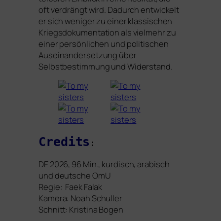
oft ver­drängt wird. Dadurch ent­wi­ckelt
er sich weni­ger zu einer klas­si­schen
Kriegsdokumentation als viel­mehr zu
einer per­sön­li­chen und poli­ti­schen
Auseinandersetzung über
Selbstbestimmung und Widerstand.
Credits
:
DE
2026,
96
Min., kur­disch, ara­bisch
und deut­sche OmU
Regie: Faek Falak
Kamera: Noah Schuller
Schnitt: Kristina Bogen