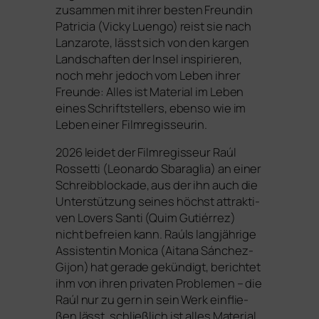
zusam­men mit ihrer bes­ten Freundin
Patricia (Vicky Luengo) reist sie nach
Lanzarote, lässt sich von den kar­gen
Landschaften der Insel inspi­rie­ren,
noch mehr jedoch vom Leben ihrer
Freunde: Alles ist Material im Leben
eines Schriftstellers, eben­so wie im
Leben einer Filmregisseurin.
2026 lei­det der Filmregisseur Raúl
Rossetti (Leonardo Sbaraglia) an einer
Schreibblockade, aus der ihn auch die
Unterstützung sei­nes höchst attrak­ti­
ven Lovers Santi (Quim Gutiérrez)
nicht befrei­en kann. Raúls lang­jäh­ri­ge
Assistentin Monica (Aitana Sánchez-
Gijon) hat gera­de gekün­digt, berich­tet
ihm von ihren pri­va­ten Problemen – die
Raúl nur zu gern in sein Werk ein­flie­
ßen lässt, schließ­lich ist alles Material.