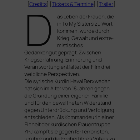
D
[
Credits
] [
Tickets
&
Termine
] [
Trailer
]
as Leben der Frauen, die
in
To My Sister
s zu Wort
kom­men, wur­de durch
Krieg, Gewalt und extre­
mis­ti­sches
Gedankengut geprägt. Zwischen
Kriegserfahrung, Erinnerung und
Verantwortung ent­fal­tet der Film drei
weib­li­che Perspektiven.
Die syri­sche Kurdin Haval Berxwedan
hat sich im Alter von 18 Jahren gegen
die Gründung einer eige­nen Familie
und für den bewaff­ne­ten Widerstand
gegen Unterdrückung und Verfolgung
ent­schie­den. Als Kommandeurin einer
Einheit der kur­di­schen Frauentruppe
YPJ
kämpft sie gegen IS-Terroristen,
um ihre und die Freiheit ihres Volkes zu