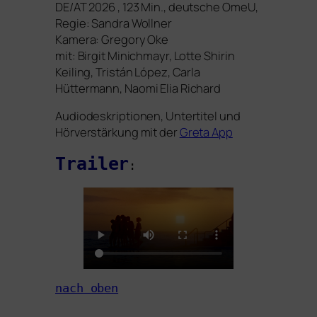
DE
/
AT
2026 , 123 Min., deut­sche OmeU,
Regie: Sandra Wollner
Kamera: Gregory Oke
mit: Birgit Minichmayr, Lotte Shirin
Keiling, Tristán López, Carla
Hüttermann, Naomi Elia Richard
Audiodeskriptionen, Untertitel und
Hörverstärkung mit der
Greta App
Trailer
:
nach oben