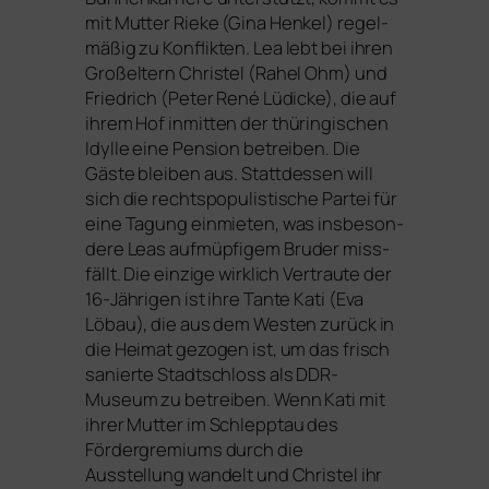
mit Mutter Rieke (Gina Henkel) regel­
mä­ßig zu Konflikten. Lea lebt bei ihren
Großeltern Christel (Rahel Ohm) und
Friedrich (Peter René Lüdicke), die auf
ihrem Hof inmit­ten der thü­rin­gi­schen
Idylle eine Pension betrei­ben. Die
Gäste blei­ben aus. Stattdessen will
sich die rechts­po­pu­lis­ti­sche Partei für
eine Tagung ein­mie­ten, was ins­be­son­
de­re Leas auf­müp­fi­gem Bruder miss­
fällt. Die ein­zi­ge wirk­lich Vertraute der
16-Jährigen ist ihre Tante Kati (Eva
Löbau), die aus dem Westen zurück in
die Heimat gezo­gen ist, um das frisch
sanier­te Stadtschloss als DDR-
Museum zu betrei­ben. Wenn Kati mit
ihrer Mutter im Schlepptau des
Fördergremiums durch die
Ausstellung wan­delt und Christel ihr