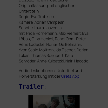
Originalfassung mit eng­li­schen
Untertiteln
Regie: Eva Trobisch
Kamera: Adrian Campean
Schnitt: Laura Lauzemis
mit Frida Hornemann, Max Riemelt, Eva
Löbau, Gina Henkel, Rahel Ohm, Peter
René Lüdecke, Florian Geißelmann,
Yvon Sable Moltzen, Ida Fischer, Florian
Lukas, Thomas Schubert, Kara
Schröder, Anne Kulbatzki, Nairi Hadodo
Audiodeskriptionen, Untertitel und
Hörverstärkung mit der
Greta App
Trailer
: