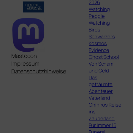
2026
Watching
People
Watching
Birds
Schwarzers
Kosmos
Evidence
Mastodon
Ghost School
Impressum
Von Scham
und Geld
Datenschutzhinweise
Das
geträumte
Abenteuer
Vaterland
Chihiros Reise
ins
Zauberland
Für immer 16
Funeral