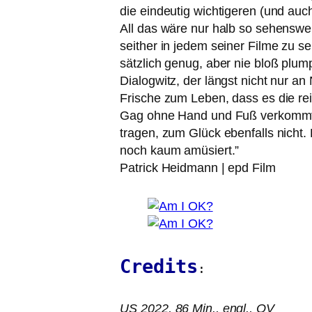
die ein­deu­tig wich­ti­ge­ren (und a
All das wäre nur halb so sehens­w
seit­her in jedem sei­ner Filme zu 
sätz­lich genug, aber nie bloß plum­p
Dialogwitz, der längst nicht nur an
Frische zum Leben, dass es die re
Gag ohne Hand und Fuß ver­kommt, be
tra­gen, zum Glück eben­falls nicht
noch kaum amü­siert.”
Patrick Heidmann | epd Film
Credits
:
US
2022, 86 Min., engl.,
OV