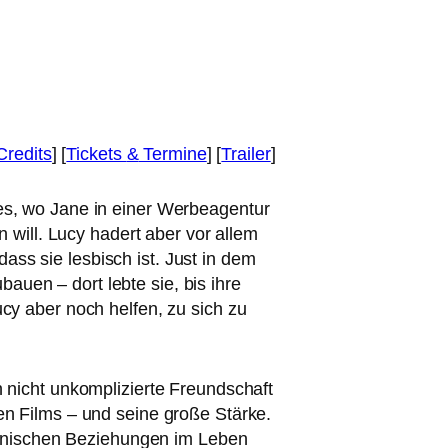
Credits
] [
Tickets
&
Termine
] [
Trailer
]
les, wo Jane in einer Werbeagentur
in will. Lucy hadert aber vor allem
 dass sie les­bisch ist. Just in dem
­en – dort leb­te sie, bis ihre
cy aber noch hel­fen, zu sich zu
nicht unkom­pli­zier­te Freundschaft
en Films – und sei­ne gro­ße Stärke.
to­ni­schen Beziehungen im Leben