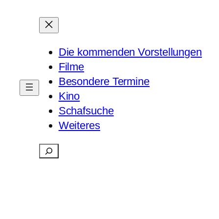
Die kommenden Vorstellungen
Filme
Besondere Termine
Kino
Schafsuche
Weiteres
Suchen