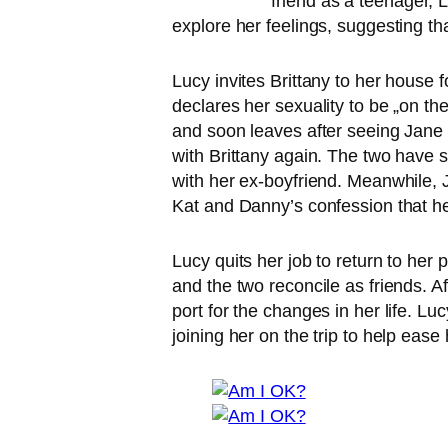
fri­end as a teen­ager, 
explo­re her fee­lings, sug­gest­ing th
Lucy invi­tes Brittany to her house f
decla­res her sexua­li­ty to be „on th
and soon lea­ves after see­ing Jane
with Brittany again. The two have sex
with her ex-boy­fri­end. Meanwhile, 
Kat and Danny’s con­fes­si­on that
Lucy quits her job to return to her 
and the two recon­ci­le as fri­ends. A
port for the chan­ges in her life. Lu
joi­ning her on the trip to help ease 