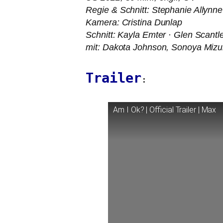
Regie
&
Schnitt: Stephanie Allynn
Kamera: Cristina Dunlap
Schnitt: Kayla Emter · Glen Scantl
mit: Dakota Johnson, Sonoya Mizu
Trailer
:
Am I Ok? | Official Trailer | Max