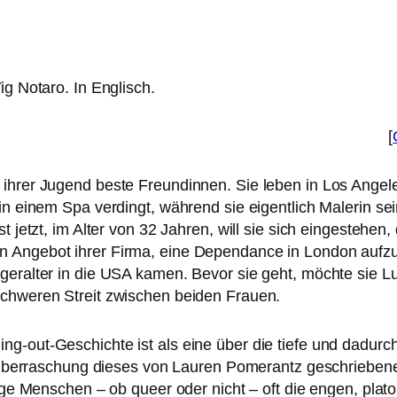
ig Notaro. In Englisch.
[
t ihrer Jugend bes­te Freundinnen. Sie leben in Los Ange
 in einem Spa ver­dingt, wäh­rend sie eigent­lich Malerin se
st jetzt, im Alter von 32 Jahren, will sie sich ein­ge­ste­hen,
 Angebot ihrer Firma, eine Dependance in London auf­zu­bau
geralter in die
USA
kamen. Bevor sie geht, möch­te sie Lu
hwe­ren Streit zwi­schen bei­den Frauen.
g-out-Geschichte ist als eine über die tie­fe und dadurch 
he Überraschung die­ses von Lauren Pomerantz geschrie­be­n
­ge Menschen – ob que­er oder nicht – oft die engen, pla­