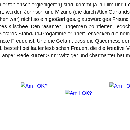
uch erzäh­le­risch ergie­bi­ge­ren) sind, kommt ja in Film un
ert, wür­den Johnson und Mizuno (die durch Alex Garland
sehen war) nicht so ein groß­ar­ti­ges, glaub­wür­di­ges Fr
es Klischee. Den rasan­ten, unge­mein poin­tier­ten, jedoch 
 Notaros Stand-up-Progamme erin­nert, erwe­cken die bei­de
ins­te Freude ist. Und die Gefahr, dass die Queerness d
steht bei lau­ter les­bi­schen Frauen, die die krea­ti­ve 
. Langer Rede kur­zer Sinn: Witziger und char­man­ter hat 