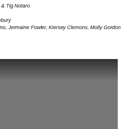
e
&
Tig Notaro
ebury
no, Jermaine Fowler, Kiersey Clemons, Molly Gordon