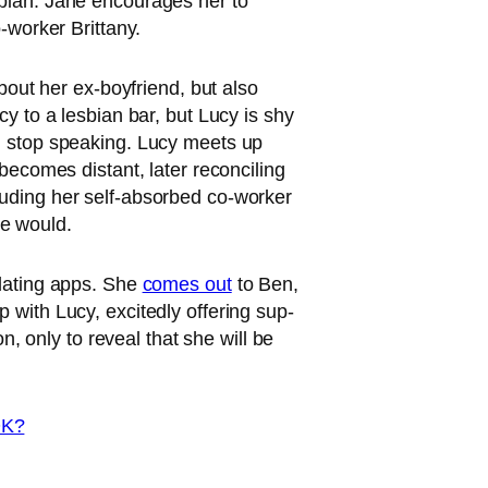
­bi­an. Jane encou­ra­ges her to
co-worker Brittany.
bout her ex-boy­fri­end, but also
cy to a les­bi­an bar, but Lucy is shy
nd stop spea­king. Lucy meets up
eco­mes distant, later recon­ci­ling
lu­ding her self-absor­bed co-worker
he would.
n dating apps. She
comes out
to Ben,
with Lucy, exci­ted­ly offe­ring sup­
n, only to reve­al that she will be