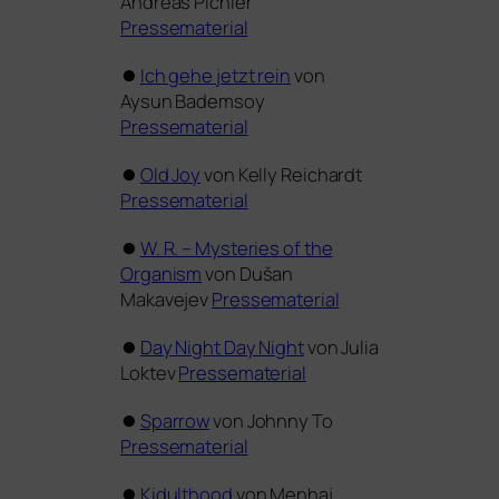
Andreas Pichler
Pressematerial
⏺
Ich gehe jetzt rein
von
Aysun Bademsoy
Pressematerial
⏺
Old Joy
von Kelly Reichardt
Pressematerial
⏺
W. R. – Mysteries of the
Organism
von Dušan
Makavejev
Pressematerial
⏺
Day Night Day Night
von Julia
Loktev
Pressematerial
⏺
Sparrow
von Johnny To
Pressematerial
⏺
Kidulthood
von
Menhaj