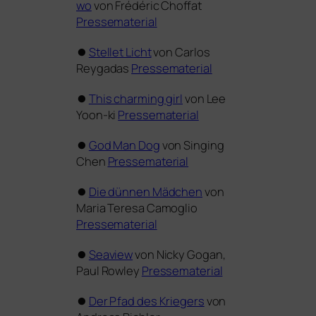
wo
von Frédéric Choffat
Pressematerial
⏺
Stellet Licht
von Carlos
Reygadas
Pressematerial
⏺
This char­ming girl
von Lee
Yoon-ki
Pressematerial
⏺
God Man Dog
von Singing
Chen
Pressematerial
⏺
Die dün­nen Mädchen
von
Maria Teresa Camoglio
Pressematerial
⏺
Seaview
von Nicky Gogan,
Paul Rowley
Pressematerial
⏺
Der Pfad des Kriegers
von