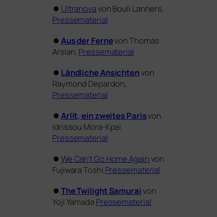
⏺
Ultranova
von Bouli Lanners,
Pressematerial
⏺
Aus der Ferne
von Thomas
Arslan,
Pressematerial
⏺
Ländliche Ansichten
von
Raymond Depardon,
Pressematerial
⏺
Arlit, ein zwei­tes Paris
von
Idrissou Mora-Kpai
Pressematerial
⏺
We Can’t Go Home Again
von
Fujiwara Toshi
Pressematerial
⏺
The Twilight Samurai
von
Yoji Yamada
Pressematerial