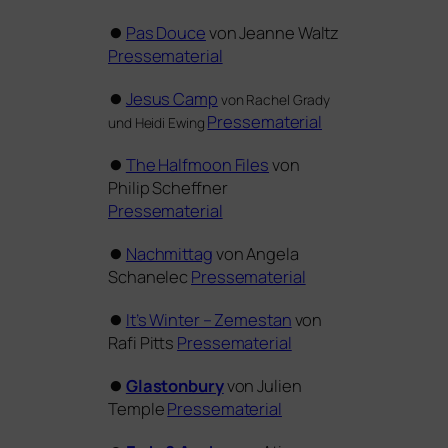
⏺
Pas Douce
von Jeanne Waltz
Pressematerial
⏺
Jesus Camp
von Rachel Grady
Pressematerial
und Heidi Ewing
⏺
The Halfmoon Files
von
Philip Scheffner
Pressematerial
⏺
Nachmittag
von Angela
Schanelec
Pressematerial
⏺
It’s Winter – Zemestan
von
Rafi Pitts
Pressematerial
⏺
Glastonbury
von Julien
Temple
Pressematerial