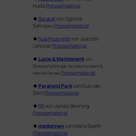
Huda
Pressematerial
⏺
Barakat
von Djamila
Sahraoui
Pressematerial
⏺
Nue Propriété
von Joachim
Lafosse
Pressematerial
⏺
Lucie
&
Maintenant
von
Simone Fürbringer, Nicolas Humbert
&
Pressematerial
Werner Penzel
⏺
Paranoid Park
von Gus van
Sant
Pressematerial
⏺
RR
von James Benning
Pressematerial
⏺
madon­nen
von Maria Speth
Pressematerial