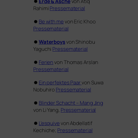
⏺
Erde
&
Asche
von Atiq
Rahimi
Pressematerial
⏺
Be with me
von Eric Khoo
Pressematerial
⏺
Waterboys
von Shinobu
Yaguchi
Pressematerial
⏺
Ferien
von Thomas Arslan
Pressematerial
⏺
Ein per­fek­tes Paar
von Suwa
Nobuhiro
Pressematerial
⏺
Blinder Schacht – Mang Jing
von Li Yang,
Pressematerial
⏺
L’esquive
von Abdellatif
Kechiche;
Pressematerial