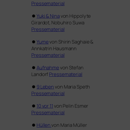
Pressematerial
⏺
Yuki
&
Nina
von Hippolyte
Girardot, Nobuhiro Suwa
Pressematerial
⏺
Yume
von Shirin Saghaie
&
Annkatrin Hausmann
Pressematerial
⏺
Aufnahme
von Stefan
Landorf
Pressematerial
⏺
9 Leben
von Maria Speth
Pressematerial
⏺
10 vor 11
von Pelin Esmer
Pressematerial
⏺
Hüllen
von Maria Müller