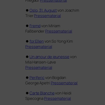
Fliegauf
Pressematerial
⏺
Oslo, 31. August
von Joachim
Trier
Pressematerial
⏺
Fremd
von Miriam
Faßbender
Pressematerial
⏺
for Ellen
von So Yong Kim
Pressematerial
⏺
Un amour de jeu­nesse
von
Mia Hansen-Løve
Pressematerial
⏺
Periferic
von Bogdan
George Apetri
Pressematerial
⏺
Carte Blanche
von Heidi
Specogna
Pressematerial