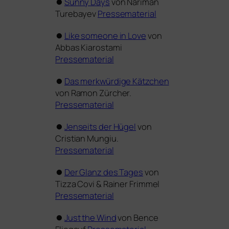
⏺
Sunny Days
von Nariman
Turebayev
Pressematerial
⏺
Like someone in Love
von
Abbas Kiarostami
Pressematerial
⏺
Das merk­wür­di­ge Kätzchen
von Ramon Zürcher.
Pressematerial
⏺
Jenseits der Hügel
von
Cristian Mungiu.
Pressematerial
⏺
Der Glanz des Tages
von
Tizza Covi
&
Rainer Frimmel
Pressematerial
⏺
Just the Wind
von Bence