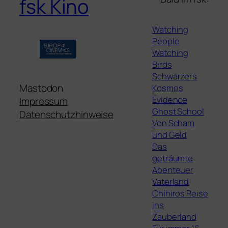
fsk Kino
Watching
People
Watching
Birds
Schwarzers
Mastodon
Kosmos
Evidence
Impressum
Ghost School
Datenschutzhinweise
Von Scham
und Geld
Das
geträumte
Abenteuer
Vaterland
Chihiros Reise
ins
Zauberland