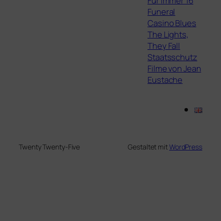
Für immer 16
Funeral
Casino Blues
The Lights,
They Fall
Staatsschutz
Filme von Jean
Eustache
Twenty Twenty-Five
Gestaltet mit
WordPress