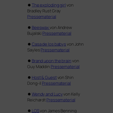
⏺
The explo­ding girl
von
Bradley Rust Gray
Pressematerial
⏺
Beeswax
von Andrew
Bujalski
Pressematerial
⏺
Casa de los babys
von John
Sayles
Pressematerial
⏺
Brand upon the brain
von
Guy Maddin
Pressematerial
⏺
Host
&
Guest
von
Shin
Dong-il
Pressematerial
⏺
Wendy and Lucy
von Kelly
Reichardt
Pressematerial
⏺
LOS
von James Benning