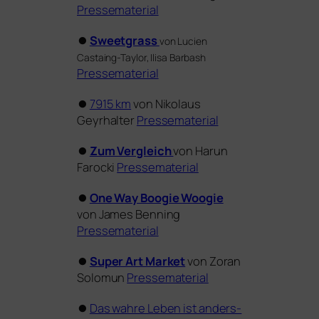
Pressematerial
⏺
Sweetgrass
von Lucien
Castaing-Taylor, Ilisa Barbash
Pressematerial
⏺
7915 km
von Nikolaus
Geyrhalter
Pressematerial
⏺
Zum Vergleich
von Harun
Farocki
Pressematerial
⏺
One Way Boogie Woogie
von James Benning
Pressematerial
⏺
Super Art Market
von Zoran
Solomun
Pressematerial
⏺
Das wah­re Leben ist anders­