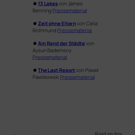
⏺
13 Lakes
von James
Benning
Pressematerial
⏺
Zeit ohne Eltern
von Celia
Rothmund
Pressematerial
⏺
Am Rand der Städte
von
Aysun Bademsoy
Pressematerial
⏺
The Last Resort
von Pawel
Pawlikowski
Pressematerial
Bald im fsk: