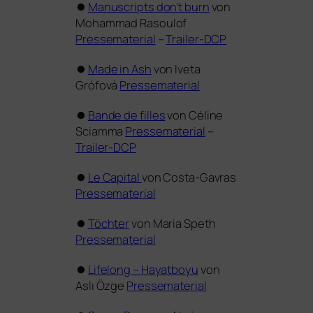
⏺
Manuscripts don’t burn
von
Mohammad Rasoulof
Pressematerial
–
Trailer-DCP
⏺
Made in Ash
von Iveta
Grófová
Pressematerial
⏺
Bande de fil­les
von Céline
Sciamma
Pressematerial
–
Trailer-DCP
⏺
Le Capital
von Costa-Gavras
Pressematerial
⏺
Töchter
von Maria Speth
Pressematerial
⏺
Lifelong – Hayatboyu
von
Aslı Özge
Pressematerial