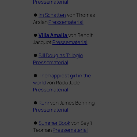
Pressematerial
⏺
Im Schatten
von Thomas
Arslan
Pressematerial
⏺
Villa Amalia
von Benoit
Jacquot
Pressematerial
⏺
Bill Douglas Trilogie
Pressematerial
⏺
The hap­piest girl in the
world
von Radu Jude
Pressematerial
⏺
Ruhr
von James Benning
Pressematerial
⏺
Summer Book
von Seyﬁ
Teoman
Pressematerial