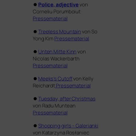
⏺
Police, adjec­ti­ve
von
Corneliu Porumboiut
Pressematerial
⏺
Treeless Mountain
von So
Yong Kim
Pressematerial
⏺
Unten Mitte Kinn
von
Nicolas Wackerbarth
Pressematerial
⏺
Meeks’s Cutoff
von Kelly
Reichardt
Pressematerial
⏺
Tuesday, after Christmas
von Radu Muntean
Pressematerial
⏺
Shopping girls – Galerianki
von Katarzyna Rosłaniec