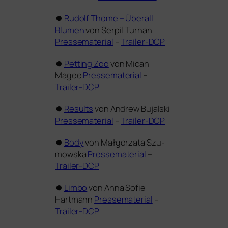
⏺
Rudolf Thome – Überall
Blumen
von Serpil Turhan
Pres­se­ma­te­rial
–
Trailer-DCP
⏺
Petting Zoo
von Micah
Magee
Pressematerial
–
Trailer-DCP
⏺
Results
von Andrew Bujalski
Pressematerial
–
Trailer-DCP
⏺
Body
von Małgorz­ata Szu­
mow­ska
Pressematerial
–
Trailer-DCP
⏺
Limbo
von Anna Sofie
Hartmann
Pressematerial
–
Trailer-DCP