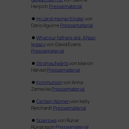
Herpich
Pressematerial
⏺
Im Land mei­ner Kinder
von
Darío Aguirre
Pressematerial
⏺
What our fathers did: A Nazi
lega­cy
von David Evans
Pressematerial
⏺
Stromaufwärts
von Marion
Hänsel
Pressematerial
⏺
Kommunion
von Anna
Zamecka
Pressematerial
⏺
Certain Women
von Kelly
Reichardt
Pressematerial
⏺
Sparrows
von Rúnar
Rúnarsson
Pressematerial