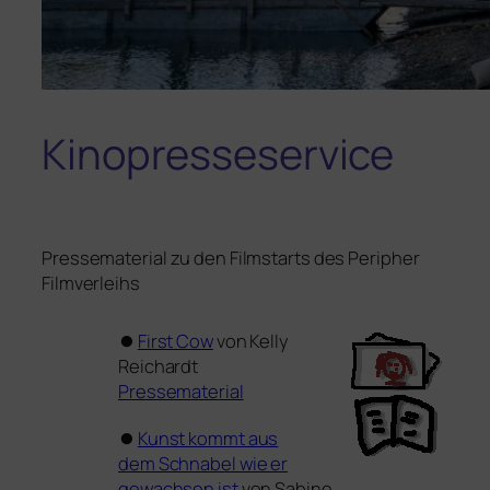
Kinopresseservice
Pressematerial zu den Filmstarts des Peripher
Filmverleihs
⏺
First Cow
von Kelly
Reichardt
Pressematerial
⏺
Kunst kommt aus
dem Schnabel wie er
gewach­sen ist
von Sabine