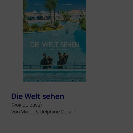
Die Welt sehen
(Voir du pays)
Von Muri­el
&
Del­phi­ne Coulin