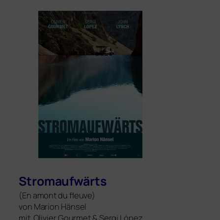
Stromaufwärts
(En amont du fleuve)
von Marion Hänsel
mit Olivier Gourmet
&
Sergi López