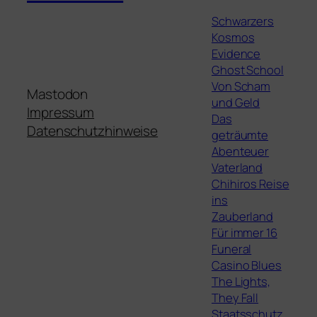
Schwarzers
Kosmos
Evidence
Ghost School
Von Scham
Mastodon
und Geld
Impressum
Das
Datenschutzhinweise
geträumte
Abenteuer
Vaterland
Chihiros Reise
ins
Zauberland
Für immer 16
Funeral
Casino Blues
The Lights,
They Fall
Staatsschutz