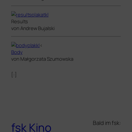
Results
von Andrew Bujalski
<
Body
von Małgorzata Szumowska
[:]
Bald im fsk:
fsk Kino