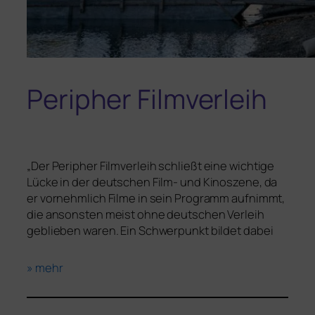
Peripher Filmverleih
„
Der Peripher Filmverleih schließt eine wich­ti­ge
Lücke in der deut­schen Film- und Kinoszene, da
er vor­nehm­lich Filme in sein Programm auf­nimmt,
die ansons­ten meist ohne deut­schen Verleih
geblie­ben waren. Ein Schwerpunkt bil­det dabei
»
mehr