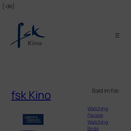
Zum
[:de]
Inhalt
springen
Bald im fsk:
fsk Kino
Watching
People
Watching
Birds