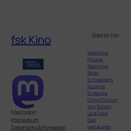
Bald im fsk:
fsk Kino
Watching
People
Watching
Birds
Schwarzers
Kosmos
Evidence
Ghost School
Von Scham
Mastodon
und Geld
Impressum
Das
geträumte
Datenschutzhinweise