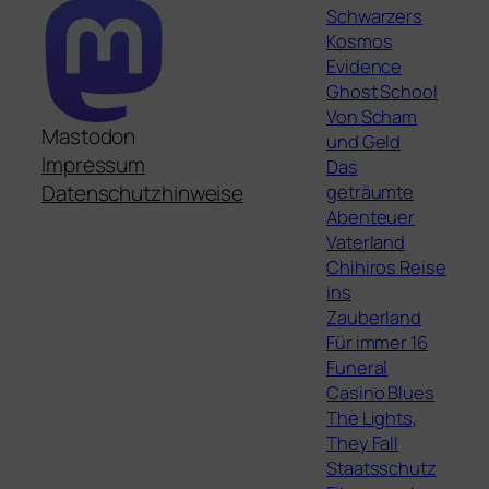
Schwarzers
Kosmos
Evidence
Ghost School
Von Scham
Mastodon
und Geld
Impressum
Das
geträumte
Datenschutzhinweise
Abenteuer
Vaterland
Chihiros Reise
ins
Zauberland
Für immer 16
Funeral
Casino Blues
The Lights,
They Fall
Staatsschutz