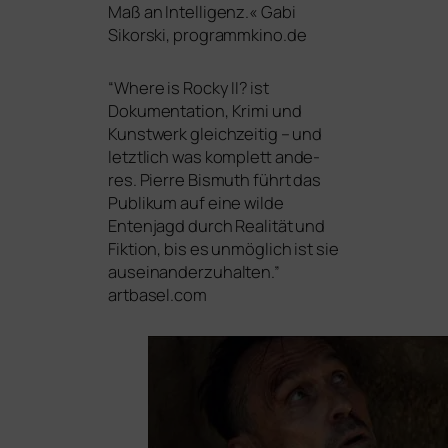
Maß an Intelligenz.« Gabi
Sikorski, programmkino.de
“
Where is Rocky
II
? ist
Dokumentation, Krimi und
Kunstwerk gleich­zei­tig – und
letzt­lich was kom­plett ande­
res. Pierre Bismuth führt das
Publikum auf eine wil­de
Entenjagd durch Realität und
Fiktion, bis es unmög­lich ist sie
aus­ein­an­der­zu­hal­ten.”
artbasel.com