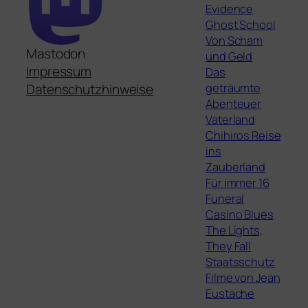
Evidence
Ghost School
Von Scham
Mastodon
und Geld
Impressum
Das
geträumte
Datenschutzhinweise
Abenteuer
Vaterland
Chihiros Reise
ins
Zauberland
Für immer 16
Funeral
Casino Blues
The Lights,
They Fall
Staatsschutz
Filme von Jean
Eustache