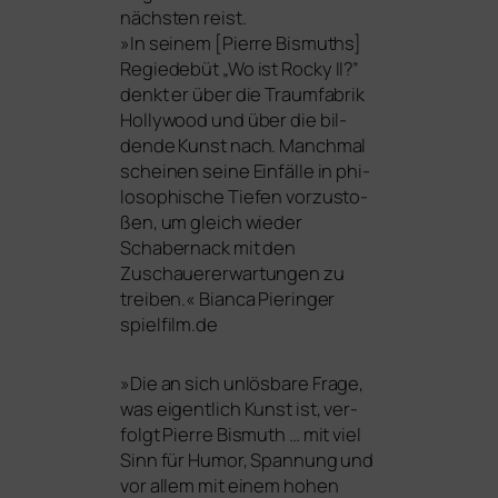
nächs­ten reist.
»In sei­nem [Pierre Bismuths]
Regiedebüt „Wo ist Rocky
II
?”
denkt er über die Traumfabrik
Hollywood und über die bil­
den­de Kunst nach. Manchmal
schei­nen sei­ne Einfälle in phi­
lo­so­phi­sche Tiefen vor­zu­sto­
ßen, um gleich wie­der
Schabernack mit den
Zuschauererwartungen zu
trei­ben.« Bianca Pieringer
spielfilm.de
»
Die an sich unlös­ba­re Frage,
was eigent­lich Kunst ist, ver­
folgt Pierre Bismuth … mit viel
Sinn für Humor, Spannung und
vor allem mit ei­nem ho­hen