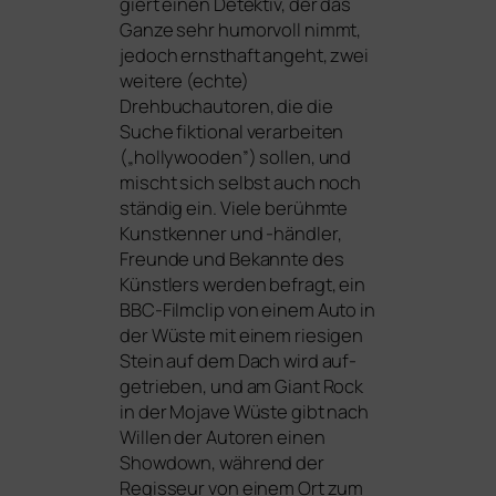
giert einen Detektiv, der das
Ganze sehr humor­voll nimmt,
jedoch ernst­haft angeht, zwei
wei­te­re (ech­te)
Drehbuchautoren, die die
Suche fik­tio­nal ver­ar­bei­ten
(„hol­ly­woo­den”) sol­len, und
mischt sich selbst auch noch
stän­dig ein. Viele berühm­te
Kunstkenner und ‑händ­ler,
Freunde und Bekannte des
Künstlers wer­den befragt, ein
BBC-Filmclip von einem Auto in
der Wüste mit einem rie­si­gen
Stein auf dem Dach wird auf­
ge­trie­ben, und am Giant Rock
in der Mojave Wüste gibt nach
Willen der Autoren einen
Showdown, wäh­rend der
Regisseur von einem Ort zum