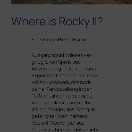
Where is Rocky
II
?
Ein Film von
Pierre Bismuth.
Ausgangspunkt die­ses ver­
gnüg­li­chen Spiels aus
Inszenierung, Dokument und
Experiment ist ein geheim­nis­
vol­les Kunstwerk, das nach
sei­ner Fertigstellung in den
1970-er Jahren ver­schwand,
weil es prak­tisch unsicht­bar
ist: ein rie­si­ger, aus Fiberglas
gefer­tig­ter Stein namens
Rocky
II
(Rocky I war aus
Pappmaschee und daher sehr