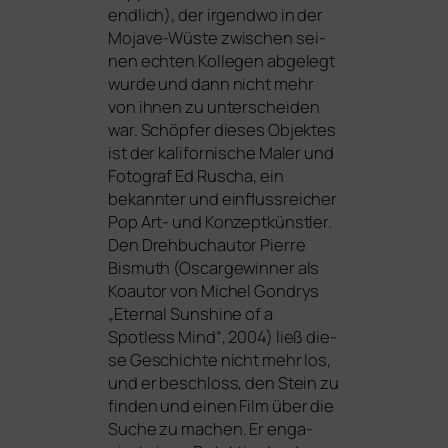
end­lich), der irgend­wo in der
Mojave-Wüste zwi­schen sei­
nen ech­ten Kollegen abge­legt
wur­de und dann nicht mehr
von ihnen zu
unter­schei­den
war. Schöpfer die­ses Objektes
ist der kali­for­ni­sche Maler und
Fotograf Ed Ruscha, ein
bekann­ter und ein­fluss­rei­cher
Pop Art- und Konzeptkünstler.
Den Drehbuchautor Pierre
Bismuth (Oscargewinner als
Koautor von Michel Gondrys
„Eternal Sunshine of a
Spotless Mind“, 2004) ließ die­
se Geschichte nicht mehr los,
und er beschloss, den Stein zu
fin­den und einen Film über die
Suche zu machen. Er enga­