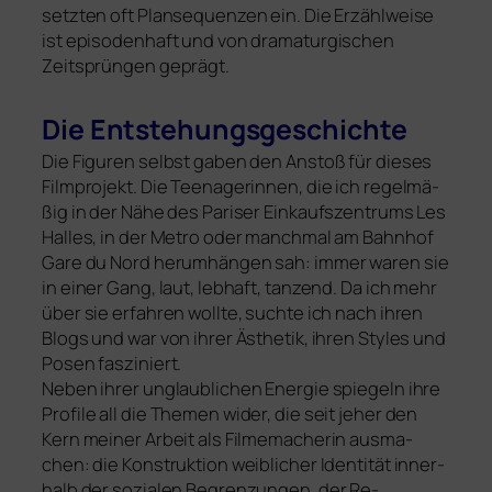
setz­ten oft Plansequenzen ein. Die Erzählweise
ist epi­so­den­haft und von dra­ma­tur­gi­schen
Zeitsprüngen geprägt.
Die Entstehungsgeschichte
Die Figuren selbst gaben den Anstoß für die­ses
Filmprojekt. Die Teenagerinnen, die ich regel­mä­
ßig in der Nähe des Pariser Einkaufszentrums Les
Halles, in der Metro oder manch­mal am Bahnhof
Gare du Nord her­um­hän­gen sah: immer waren sie
in einer Gang, laut, leb­haft, tan­zend. Da ich mehr
über sie erfah­ren woll­te, such­te ich nach ihren
Blogs und war von ihrer Ästhetik, ihren Styles und
Po­sen fasziniert.
Neben ihrer unglaub­li­chen Energie spie­geln ihre
Profile all die Themen wider, die seit jeher den
Kern mei­ner Arbeit als Filmemacherin aus­ma­
chen: die Konstruktion weib­li­cher Identität inner­
halb der sozia­len Begrenzungen, der Re­