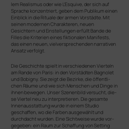
lem Rea­lismus oder wie L’Esquive, der sich auf
Sprache konzen­triert, geben dem Pu­blikum einen
Einblick in die Rituale der armen Vorstädte. Mit
sei­nen moder­nen Charakteren, neu­en
Gesichtern und Einstellungen erfüllt Bande de
Filles die Kri­terien eines fik­tio­na­len Manifests,
das einen neu­en, vielver­sprechenden nar­rativen
Ansatz verfolgt.
Die Geschichte spielt in ver­schie­de­nen Vierteln
am Rande von Paris: in den Vorstädten Bagnolet
und Bobigny. Sie zeigt die Bezirke, die öffent­li­
chen Räu­me und wie sich Menschen und Dinge in
ihnen bewe­gen. Unser Szenenbild ver­sucht, die­
se Viertel neu zu inter­pre­tie­ren. Die gesam­te
Innenausstattung wur­de in einem Studio
geschaf­fen, wo die Farben aus­ge­wählt und
durch­dacht wur­den. Eine Sichtweise wur­de vor­
ge­ge­ben: ein Raum zur Schaffung von Set­ting