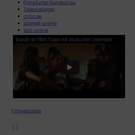
Frankfurter Rundschau
Tagesspiegel
critic.de
spie­gel-online
zeit-online
Bande de fil­les Trailer mit deut­schen Untertiteln
Filmwebseite
[:]