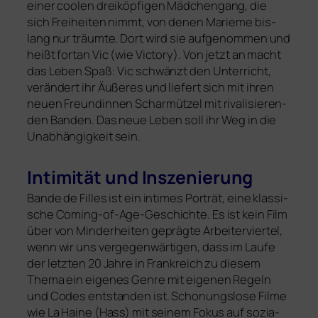
einer coo­len drei­köp­fi­gen Mädchengang, die
sich Freiheiten nimmt, von denen Marieme bis­
lang nur träum­te. Dort wird sie auf­ge­nom­men und
heißt fort­an Vic (wie Victory). Von jetzt an macht
das Leben Spaß: Vic schwänzt den Unterricht,
ver­än­dert ihr Äußeres und lie­fert sich mit ihren
neu­en Freundinnen Scharmützel mit riva­li­sie­ren­
den Banden. Das neue Leben soll ihr Weg in die
Unabhängigkeit sein.
Intimität und Inszenierung
Bande de Filles ist ein inti­mes Porträt, eine klas­si­
sche Coming-of-Age-Geschichte. Es ist kein Film
über von Minderheiten gepräg­te Arbeiterviertel,
wenn wir uns ver­ge­gen­wär­ti­gen, dass im Laufe
der letz­ten 20 Jahre in Frankreich zu die­sem
Thema ein eige­nes Genre mit eige­nen Regeln
und Codes ent­stan­den ist. Schonungslose Filme
wie La Haine (Hass) mit sei­nem Fokus auf sozia­