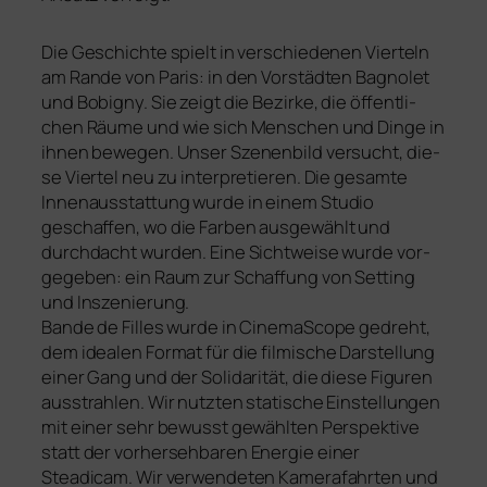
Die Geschichte spielt in ver­schie­de­nen Vierteln
am Rande von Paris: in den Vorstädten Bagnolet
und Bobigny. Sie zeigt die Bezirke, die öffent­li­
chen Räu­me und wie sich Menschen und Dinge in
ihnen bewe­gen. Unser Szenenbild ver­sucht, die­
se Viertel neu zu inter­pre­tie­ren. Die gesam­te
Innenausstattung wur­de in einem Studio
geschaf­fen, wo die Farben aus­ge­wählt und
durch­dacht wur­den. Eine Sichtweise wur­de vor­
ge­ge­ben: ein Raum zur Schaffung von Set­ting
und Inszenierung.
Bande de Filles wur­de in CinemaScope gedreht,
dem idea­len Format für die filmi­sche Darstellung
einer Gang und der Solidarität, die die­se Figuren
ausstrah­len. Wir nutz­ten sta­ti­sche Einstellungen
mit einer sehr bewusst gewähl­ten Perspektive
statt der vor­her­seh­ba­ren Energie einer
Steadicam. Wir verwende­ten Kamerafahrten und