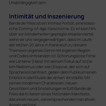
Unabhängigkeit sein.
Intimität und Inszenierung
Bande de Filles ist ein inti­mes Porträt, eine klas­si­
sche Coming-of-Age-Geschichte. Es ist kein Film
über von Minderheiten gepräg­te Arbeiterviertel,
wenn wir uns ver­ge­gen­wär­ti­gen, dass im Laufe
der letz­ten 20 Jahre in Frankreich zu die­sem
Thema ein eige­nes Genre mit eige­nen Regeln
und Codes ent­stan­den ist. Schonungslose Filme
wie La Haine (Hass) mit sei­nem Fokus auf sozia­
lem Rea­lismus oder wie L’Esquive, der sich auf
Sprache konzen­triert, geben dem Pu­blikum einen
Einblick in die Rituale der armen Vorstädte. Mit
sei­nen moder­nen Charakteren, neu­en
Gesichtern und Einstellungen erfüllt Bande de
Filles die Kri­terien eines fik­tio­na­len Manifests,
das einen neu­en, vielver­sprechenden nar­rativen
Ansatz verfolgt.