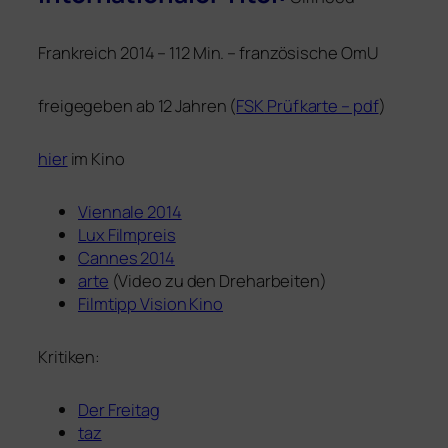
Frankreich 2014 – 112 Min. – fran­zö­si­sche OmU
frei­ge­ge­ben ab 12 Jahren (
FSK
Prüfkarte – pdf
)
hier
im Kino
Viennale 2014
Lux Filmpreis
Cannes 2014
arte
(Video zu den Dreharbeiten)
Filmtipp Vision Kino
Kritiken:
Der Freitag
taz