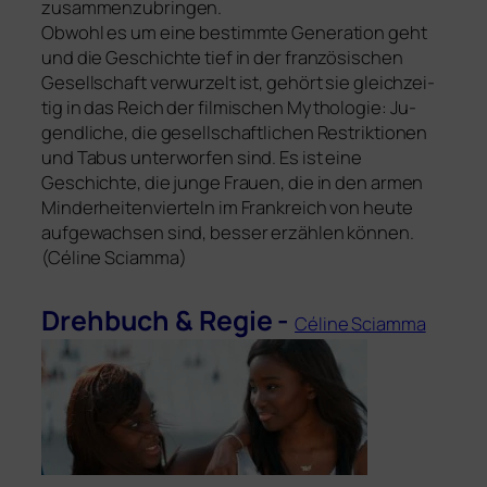
zusammenzubringen.
Obwohl es um eine bestimm­te Ge­neration geht
und die Geschichte tief in der fran­zö­si­schen
Gesellschaft ver­wurzelt ist, gehört sie gleich­zei­
tig in das Reich der fil­mi­schen Mythologie: Ju­
gendliche, die gesell­schaft­li­chen Restriktionen
und Tabus unter­wor­fen sind. Es ist eine
Geschichte, die jun­ge Frauen, die in den armen
Minderheitenvier­teln im Frankreich von heu­te
auf­ge­wach­sen sind, bes­ser erzäh­len können.
(Céline Sciamma)
Drehbuch
&
Regie -
Céline Sciamma