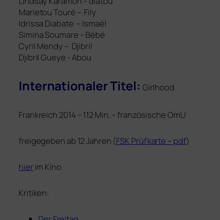
Lindsay Karamoh –
dia­tou
Marietou Touré –
Fily
Idrissa Diabate –
Ismaël
Simina Soumare –
Bébé
Cyril Mendy –
Djibril
Djibril Gueye
- Abou
Internationaler Titel:
Girlhood
Frankreich 2014 – 112 Min. – fran­zö­si­sche OmU
frei­ge­ge­ben ab 12 Jahren (
FSK
Prüfkarte – pdf
)
hier
im Kino
Kritiken:
Der Freitag