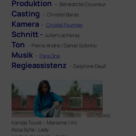
Produktion
– Bénédicte Couvreur
Casting
– Christel Baras
Kamera
–
Crystel Fournier
Schnitt -
Julien Lacheray
Ton
- Pierre André / Daniel Sobrino
Musik
–
Para One
Regieassistenz
- Delphine Daull
mit:
Karidja Touré –
Marieme / Vic
Assa Sylla
- Lady