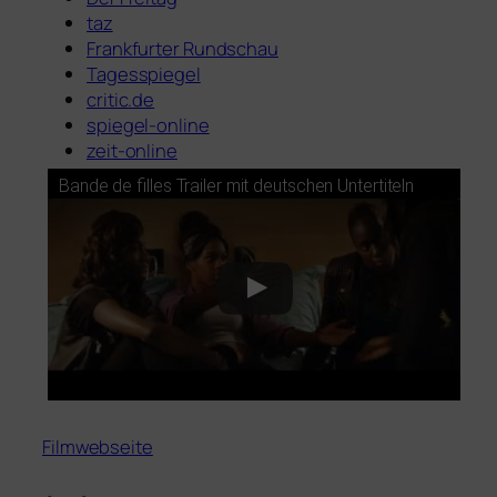
taz
Frankfurter Rundschau
Tagesspiegel
critic.de
spie­gel-online
zeit-online
Bande de fil­les Trailer mit deut­schen Untertiteln
Filmwebseite