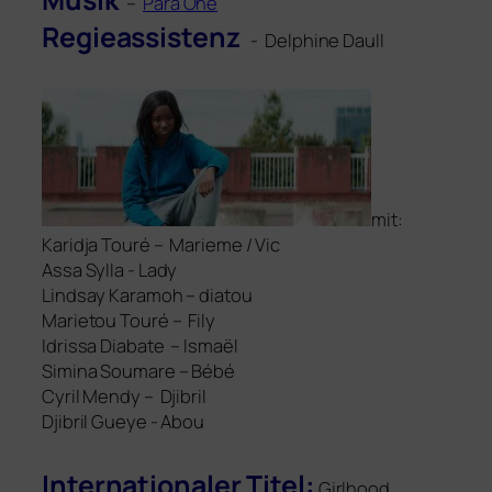
–
Para One
Regieassistenz
- Delphine Daull
mit:
Karidja Touré –
Marieme / Vic
Assa Sylla
- Lady
Lindsay Karamoh –
dia­tou
Marietou Touré –
Fily
Idrissa Diabate –
Ismaël
Simina Soumare –
Bébé
Cyril Mendy –
Djibril
Djibril Gueye
- Abou
Internationaler Titel:
Girlhood