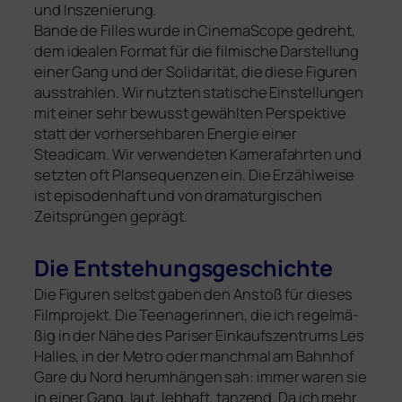
und Inszenierung.
Bande de Filles wur­de in CinemaScope gedreht,
dem idea­len Format für die filmi­sche Darstellung
einer Gang und der Solidarität, die die­se Figuren
ausstrah­len. Wir nutz­ten sta­ti­sche Einstellungen
mit einer sehr bewusst gewähl­ten Perspektive
statt der vor­her­seh­ba­ren Energie einer
Steadicam. Wir verwende­ten Kamerafahrten und
setz­ten oft Plansequenzen ein. Die Erzählweise
ist epi­so­den­haft und von dra­ma­tur­gi­schen
Zeitsprüngen geprägt.
Die Entstehungsgeschichte
Die Figuren selbst gaben den Anstoß für die­ses
Filmprojekt. Die Teenagerinnen, die ich regel­mä­
ßig in der Nähe des Pariser Einkaufszentrums Les
Halles, in der Metro oder manch­mal am Bahnhof
Gare du Nord her­um­hän­gen sah: immer waren sie
in einer Gang, laut, leb­haft, tan­zend. Da ich mehr