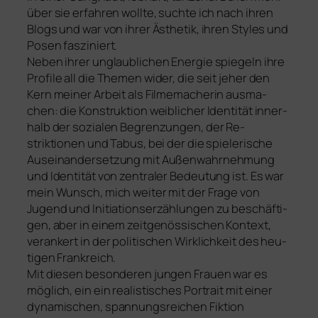
über sie erfah­ren woll­te, such­te ich nach ihren
Blogs und war von ihrer Ästhetik, ihren Styles und
Po­sen fasziniert.
Neben ihrer unglaub­li­chen Energie spie­geln ihre
Profile all die Themen wider, die seit jeher den
Kern mei­ner Arbeit als Filmemacherin aus­ma­
chen: die Konstruktion weib­li­cher Identität inner­
halb der sozia­len Begrenzungen, der Re­
striktionen und Tabus, bei der die spie­le­ri­sche
Auseinandersetzung mit Außenwahrnehmung
und Identität von zen­tra­ler Bedeutung ist. Es war
mein Wunsch, mich wei­ter mit der Frage von
Jugend und Initiationserzählungen zu beschäf­ti­
gen, aber in einem zeit­ge­nös­si­schen Kontext,
ver­an­kert in der poli­ti­schen Wirklichkeit des heu­
ti­gen Frankreich.
Mit die­sen beson­de­ren jun­gen Frauen war es
mög­lich, ein ein rea­lis­ti­sches Portrait mit einer
dyna­mi­schen, span­nungs­rei­chen Fiktion