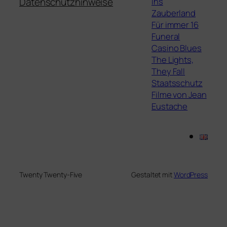
ins
Datenschutzhinweise
Zauberland
Für immer 16
Funeral
Casino Blues
The Lights,
They Fall
Staatsschutz
Filme von Jean
Eustache
Twenty Twenty-Five
Gestaltet mit
WordPress