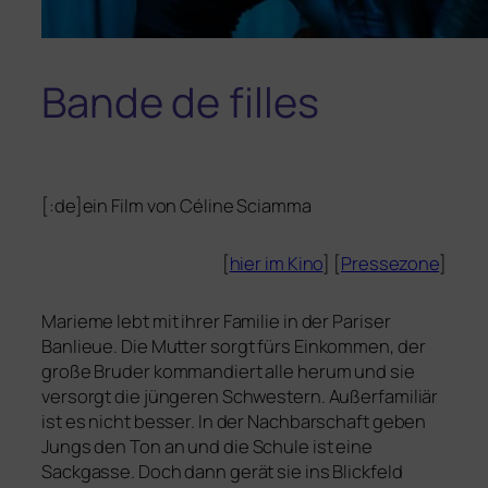
Bande de filles
[:de]ein Film von Céline Sciamma
[
hier im Kino
] [
Pressezone
]
Marieme lebt mit ihrer Familie in der Pariser
Banlieue. Die Mutter sorgt fürs Einkommen, der
gro­ße Bruder kom­man­diert alle her­um und sie
ver­sorgt die jün­ge­ren Schwestern. Außerfamiliär
ist es nicht bes­ser. In der Nachbarschaft geben
Jungs den Ton an und
die Schule ist eine
Sackgasse. Doch dann gerät sie ins Blickfeld