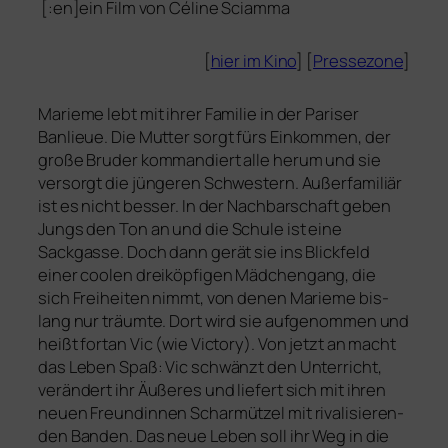
[:en]ein Film von Céline Sciamma
[
hier im Kino
] [
Pressezone
]
Marieme lebt mit ihrer Familie in der Pariser
Banlieue. Die Mutter sorgt fürs Einkommen, der
gro­ße Bruder kom­man­diert alle her­um und sie
ver­sorgt die jün­ge­ren Schwestern. Außerfamiliär
ist es nicht bes­ser. In der Nachbarschaft geben
Jungs den Ton an und
die Schule ist eine
Sackgasse. Doch dann gerät sie ins Blickfeld
einer coo­len drei­köp­fi­gen Mädchengang, die
sich Freiheiten nimmt, von denen Marieme bis­
lang nur träum­te. Dort wird sie auf­ge­nom­men und
heißt fort­an Vic (wie Victory). Von jetzt an macht
das Leben Spaß: Vic schwänzt den Unterricht,
ver­än­dert ihr Äußeres und lie­fert sich mit ihren
neu­en Freundinnen Scharmützel mit riva­li­sie­ren­
den Banden. Das neue Leben soll ihr Weg in die