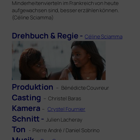
Minderheitenvier­teln im Frankreich von heu­te
auf­ge­wach­sen sind, bes­ser erzäh­len können.
(Céline Sciamma)
Drehbuch
&
Regie -
Céline Sciamma
Produktion
– Bénédicte Couvreur
Casting
– Christel Baras
Kamera
–
Crystel Fournier
Schnitt -
Julien Lacheray
Ton
- Pierre André / Daniel Sobrino
Musik