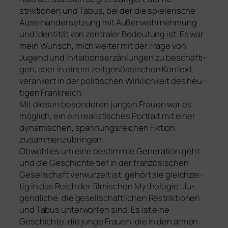
striktionen und Tabus, bei der die spie­le­ri­sche
Auseinandersetzung mit Außenwahrnehmung
und Identität von zen­tra­ler Bedeutung ist. Es war
mein Wunsch, mich wei­ter mit der Frage von
Jugend und Initiationserzählungen zu beschäf­ti­
gen, aber in einem zeit­ge­nös­si­schen Kontext,
ver­an­kert in der poli­ti­schen Wirklichkeit des heu­
ti­gen Frankreich.
Mit die­sen beson­de­ren jun­gen Frauen war es
mög­lich, ein ein rea­lis­ti­sches Portrait mit einer
dyna­mi­schen, span­nungs­rei­chen Fiktion
zusammenzubringen.
Obwohl es um eine bestimm­te Ge­neration geht
und die Geschichte tief in der fran­zö­si­schen
Gesellschaft ver­wurzelt ist, gehört sie gleich­zei­
tig in das Reich der fil­mi­schen Mythologie: Ju­
gendliche, die gesell­schaft­li­chen Restriktionen
und Tabus unter­wor­fen sind. Es ist eine
Geschichte, die jun­ge Frauen, die in den armen