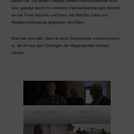
die­sen Ort. Die bei­den Freunde kön­nen unter­schied­li­cher nicht
sein, geprägt durch ihre kon­trä­ren Familienbeziehungen domi­nie­
ren bei Frank Abscheu und Hass, bei Wächter Liebe und
Realitätsverleugnung gegen­über den Eltern.
Man hört und sieht, dass er kei­ne Erkenntnisse zulas­sen möch­
te, die ihn aus dem Gefängnis der Vergangenheit befrei­en
würden.
Horst‑v.-Wächter
Niklas Frank,
P. Sands