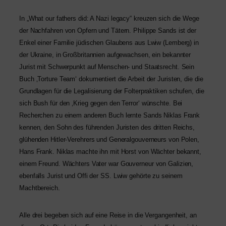
In „
What our fathers did: A Nazi lega­cy“ kreu­zen sich die Wege
der Nachfahren von Opfern und Tätern. Philippe Sands ist der
Enkel einer Familie jüdi­schen Glaubens aus Lwiw (Lemberg) in
der Ukraine, in Großbritannien auf­ge­wach­sen, ein bekann­ter
Jurist mit Schwerpunkt auf Menschen- und Staatsrecht. Sein
Buch ‚Torture Team‘ doku­men­tiert die Arbeit der Juristen, die die
Grundlagen für die Legalisierung der Folterpraktiken schu­fen, die
sich Bush für den ‚Krieg gegen den Terror‘ wünsch­te. Bei
Recherchen zu einem ande­ren Buch lern­te Sands Niklas Frank
ken­nen, den Sohn des füh­ren­den Juristen des drit­ten Reichs,
glü­hen­den Hitler-Verehrers und Generalgouverneurs von Polen,
Hans Frank. Niklas mach­te ihn mit Horst von Wächter bekannt,
einem Freund. Wächters Vater war Gouverneur von Galizien,
eben­falls Jurist und Offi der
SS
. Lwiw gehör­te zu sei­nem
Machtbereich.
Alle drei bege­ben sich auf eine Reise in die Vergangenheit, an