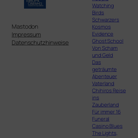
Watching
Birds
Schwarzers
Mastodon
Kosmos
Evidence
Impressum
Ghost School
Datenschutzhinweise
Von Scham
und Geld
Das
geträumte
Abenteuer
Vaterland
Chihiros Reise
ins
Zauberland
Für immer 16
Funeral
Casino Blues
The Lights,