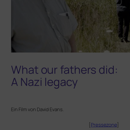
What our fathers did:
A Nazi legacy
Ein Film von
David Evans
.
[
Pres­se­zo­ne
]