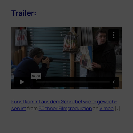
Trailer:
Kunst kommt aus dem Schnabel wie er gewach­
sen ist
from
Büchner Filmproduktion
on
Vimeo
.[:]