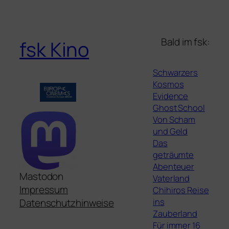
Bald im fsk:
fsk Kino
Schwarzers
Kosmos
Evidence
Ghost School
Von Scham
und Geld
Das
geträumte
Abenteuer
Mastodon
Vaterland
Impressum
Chihiros Reise
ins
Datenschutzhinweise
Zauberland
Für immer 16