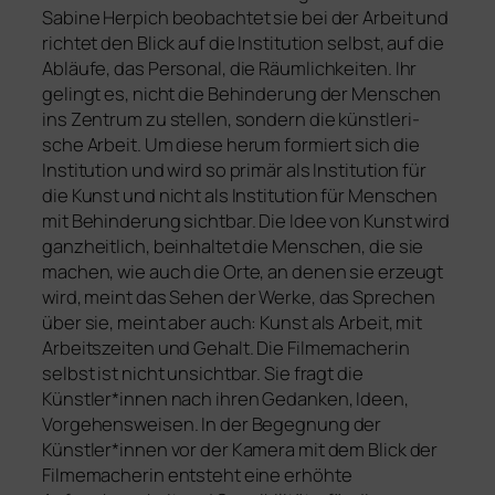
Sabine Herpich beob­ach­tet sie bei der Arbeit und
rich­tet den Blick auf die Institution selbst, auf die
Abläufe, das Personal, die Räumlichkeiten. Ihr
gelingt es, nicht die Behinderung der Menschen
ins Zentrum zu stel­len, son­dern die künst­le­ri­
sche Arbeit. Um die­se her­um for­miert sich die
Institution und wird so pri­mär als Institution für
die Kunst und nicht als Institution für Menschen
mit Behinderung sicht­bar. Die Idee von Kunst wird
ganz­heit­lich, beinhal­tet die Menschen, die sie
machen, wie auch die Orte, an denen sie erzeugt
wird, meint das Sehen der Werke, das Sprechen
über sie, meint aber auch: Kunst als Arbeit, mit
Arbeitszeiten und Gehalt. Die Filmemacherin
selbst ist nicht unsicht­bar. Sie fragt die
Künstler*innen nach ihren Gedanken, Ideen,
Vorgehensweisen. In der Begegnung der
Künstler*innen vor der Kamera mit dem Blick der
Filmemacherin ent­steht eine erhöh­te