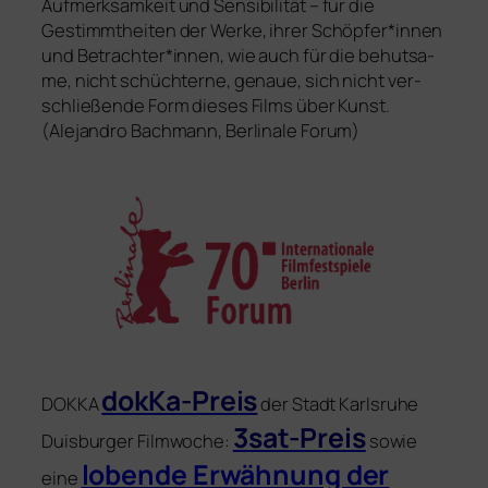
Aufmerksamkeit und Sensibilität – für die
Gestimmtheiten der Werke, ihrer Schöpfer*innen
und Betrachter*innen, wie auch für die behut­sa­
me, nicht schüch­ter­ne, genaue, sich nicht ver­
schlie­ßen­de Form die­ses Films über Kunst.
(Alejandro Bachmann, Berlinale Forum)
dokKa-Preis
DOKKA
der Stadt Karlsruhe
3sat-Preis
Duisburger Filmwoche:
sowie
loben­de Erwähnung der
eine