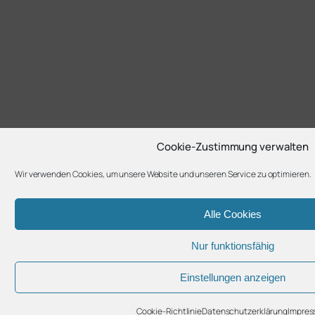
Cookie-Zustimmung verwalten
Wir verwenden Cookies, um unsere Website und unseren Service zu optimieren.
Alle Cookies
Nur funktionsfähig
Einstellungen anzeigen
Cookie-Richtlinie
Datenschutzerklärung
Impre