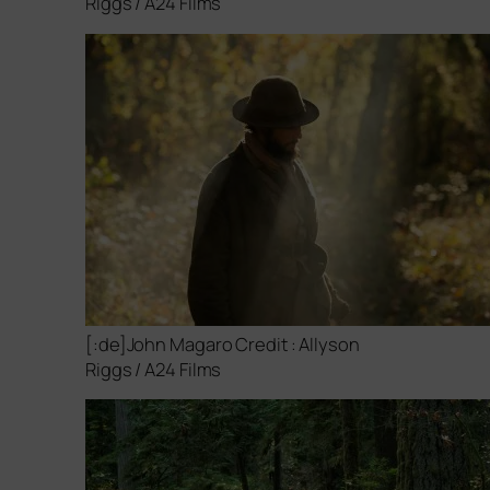
Riggs /
A24
Films
[:de]John Magaro Credit : Allyson
Riggs /
A24
Films