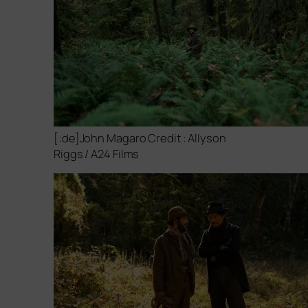
[:de]John Magaro Credit : Allyson
Riggs /
A24
Films