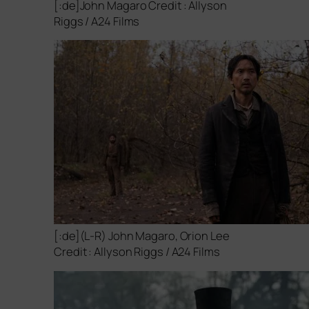
[:de]John Magaro Credit : Allyson
Riggs /
A24
Films
[:de](L‑R) John Magaro, Orion Lee
Credit : Allyson Riggs /
A24
Films