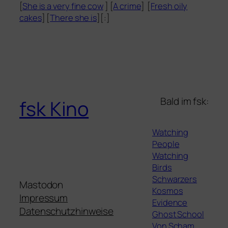
[
She is a very fine cow
] [
A crime
] [
Fresh oily
cakes
] [
There she is
][:]
Bald im fsk:
fsk Kino
Watching
People
Watching
Birds
Schwarzers
Mastodon
Kosmos
Impressum
Evidence
Datenschutzhinweise
Ghost School
Von Scham