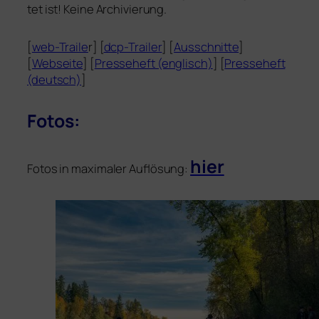
tet ist! Keine Archivierung.
[
web-Traile
r] [
dcp-Trailer
] [
Ausschnitte
]
[
Webseite
] [
Presseheft (eng­lisch)
] [
Presseheft
(deutsch)
]
Fotos:
hier
Fotos in maxi­ma­ler Auflösung: