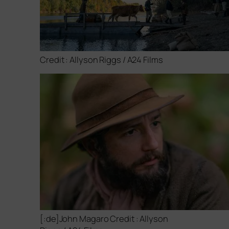
Credit : Allyson Riggs /
A24
Films
[:de]John Magaro Credit : Allyson