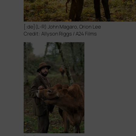
[:de](L‑R) John Magaro, Orion Lee
Credit : Allyson Riggs /
A24
Films