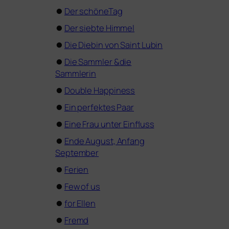
⏺
Der schöneTag
⏺
Der sieb­te Himmel
⏺
Die Diebin von Saint Lubin
⏺
Die Sammler
&
die
Sammlerin
⏺
Double Happiness
⏺
Ein per­fek­tes Paar
⏺
Eine Frau unter Einfluss
⏺
Ende August, Anfang
September
⏺
Ferien
⏺
Few of us
⏺
for Ellen
⏺
Fremd