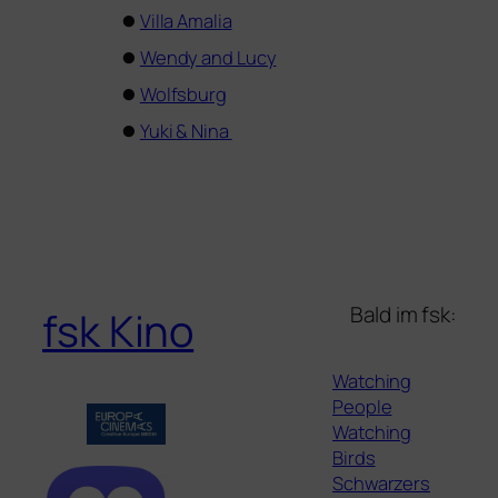
⏺
Villa Amalia
⏺
Wendy and Lucy
⏺
Wolfsburg
⏺
Yuki
&
Nina
Bald im fsk:
fsk Kino
Watching
People
Watching
Birds
Schwarzers