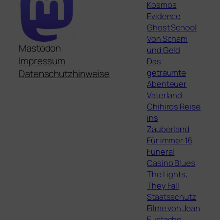
Kosmos
Evidence
Ghost School
Von Scham
Mastodon
und Geld
Impressum
Das
geträumte
Datenschutzhinweise
Abenteuer
Vaterland
Chihiros Reise
ins
Zauberland
Für immer 16
Funeral
Casino Blues
The Lights,
They Fall
Staatsschutz
Filme von Jean
Eustache