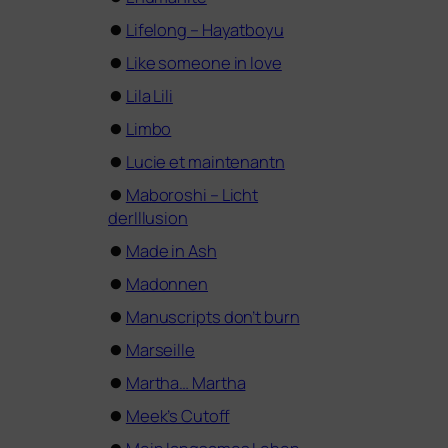
⏺
Lifelong – Hayatboyu
⏺
Like someone in love
⏺
Lila Lili
⏺
Limbo
⏺
Lucie et maintenantn
⏺
Maboroshi – Licht
derIllusion
⏺
Made in Ash
⏺
Madonnen
⏺
Manuscripts don’t burn
⏺
Marseille
⏺
Martha… Martha
⏺
Meek’s Cutoff