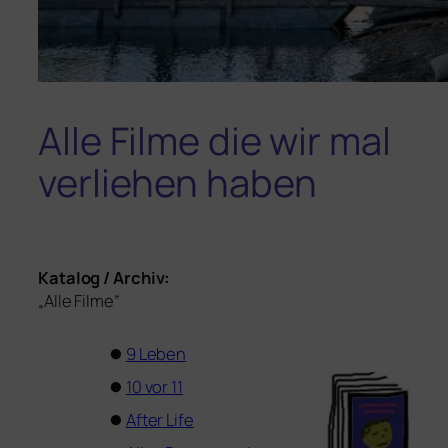
Alle Filme die wir mal
verliehen haben
Katalog / Archiv:
„Alle Filme”
⏺
9 Leben
⏺
10 vor 11
⏺
After Life