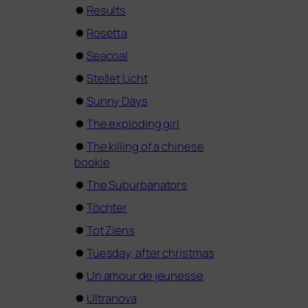
⏺
Results
⏺
Rosetta
⏺
Seacoal
⏺
Stellet Licht
⏺
Sunny Days
⏺
The explo­ding girl
⏺
The kil­ling of a chi­ne­se
bookie
⏺
The Suburbanators
⏺
Töchter
⏺
Tot Ziens
⏺
Tuesday, after christmas
⏺
Un amour de jeunesse
⏺
Ultranova