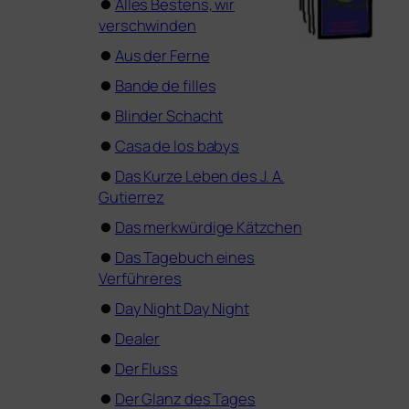
⏺
Alles Bestens, wir
verschwinden
⏺
Aus der Ferne
⏺
Bande de filles
⏺
Blinder Schacht
⏺
Casa de los babys
⏺
Das Kurze Leben des J. A.
Gutierrez
⏺
Das merk­wür­di­ge Kätzchen
⏺
Das Tagebuch eines
Verführeres
⏺
Day Night Day Night
⏺
Dealer
⏺
Der Fluss
⏺
Der Glanz des Tages