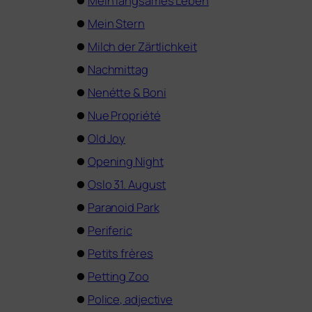
⏺
Mein lang­sa­mes Leben
⏺
Mein Stern
⏺
Milch der Zärtlichkeit
⏺
Nachmittag
⏺
Nenétte
&
Boni
⏺
Nue Propriété
⏺
Old Joy
⏺
Opening Night
⏺
Oslo 31. August
⏺
Paranoid Park
⏺
Periferic
⏺
Petits frè­res
⏺
Petting Zoo
⏺
Police, adjec­ti­ve