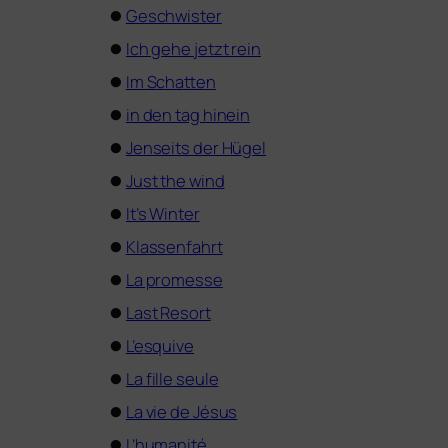
⏺
Geschwister
⏺
Ich gehe jetzt rein
⏺
Im Schatten
⏺
in den tag hinein
⏺
Jenseits der Hügel
⏺
Just the wind
⏺
It’s Winter
⏺
Klassenfahrt
⏺
La pro­mes­se
⏺
Last Resort
⏺
L’esquive
⏺
La fil­le seule
⏺
La vie de Jésus
⏺
L’humanité