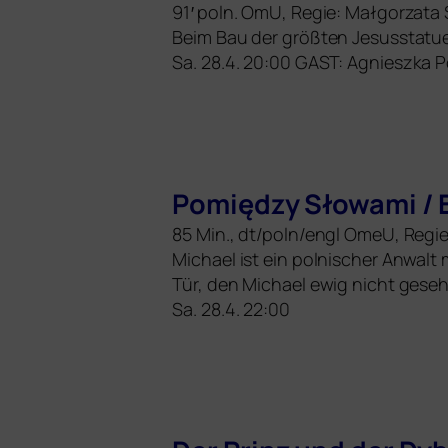
91′ poln. OmU, Regie: Małgorzat
Beim Bau der größ­ten Jesusstatue d
Sa. 28.4. 20:00
GAST
: Agnieszka P
Pomiędzy Słowami /
85 Min., dt/poln/engl OmeU, Regie
Michael ist ein pol­ni­scher Anwalt
Tür, den Michael ewig nicht gese­
Sa. 28.4. 22:00