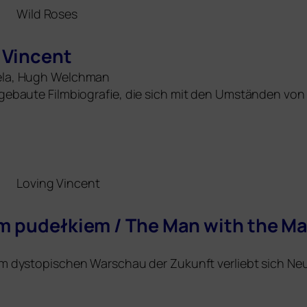
Wild Roses
 Vincent
iela, Hugh Welchman
 auf­ge­bau­te Filmbiografie, die sich mit den Umständen 
Loving Vincent
m pudełkiem / The Man with the Ma
em dys­to­pi­schen Warschau der Zukunft ver­liebt sich 