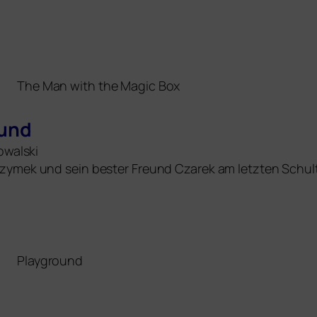
The Man with the Magic Box
ound
owalski
zymek und sein bes­ter Freund Czarek am letz­ten Schult
Playground