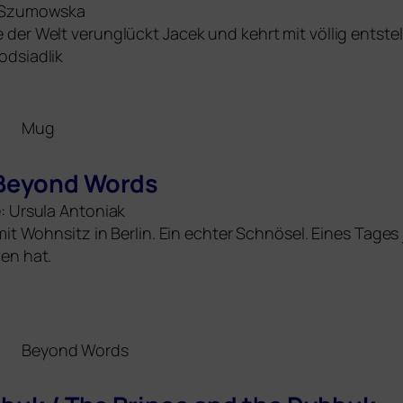
a Szumowska
er Welt ver­un­glückt Jacek und kehrt mit völ­lig ent­ste
odsiadlik
Mug
 Beyond Words
: Ursula Antoniak
 mit Wohnsitz in Berlin. Ein ech­ter Schnösel. Eines Tages
hen hat.
Beyond Words