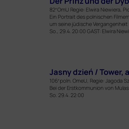
Der Prinz und der Dy
82′ OmU Regie: Elwira Niewiera, P
Ein Portrait des pol­ni­schen Film
um sei­ne jüdi­sche Vergangenheit
So., 29.4. 20:00
GAST
: Elwira Niew
Jasny dzień / Tower, 
106′ poln. OmeU, Regie: Jagoda S
Bei der Erstkommunion von Mulas Pf
So. 29.4. 22:00