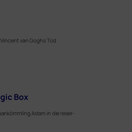
von Vincent van Goghs Tod
gic Box
Neuankömmling Adam in die reser­