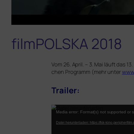
filmPOLSKA 2018
Vom 26. April. – 3. Mai läuft das 13
chen Programm (mehr unter
www.
Trailer:
Video-
Media error: Format(s) not supported or 
Player
Datei herunterladen: https://fsk-kino.peripherf