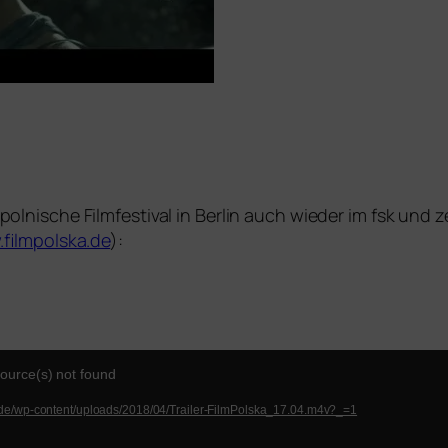
. pol­ni­sche Filmfestival in Berlin auch wie­der im fsk und
filmpolska.de
):
source(s) not found
ilm.de/wp-content/uploads/2018/04/Trailer-FilmPolska_17.04.m4v?_=1