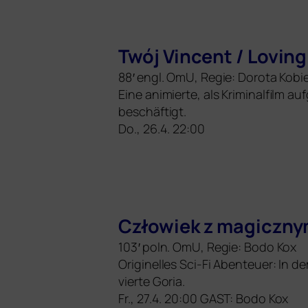
Twój Vincent / Loving
88′ engl. OmU, Regie: Dorota Kob
Eine ani­mier­te, als Kriminalfilm
beschäftigt.
Do., 26.4. 22:00
Człowiek z magicz­ny
103′ poln. OmU, Regie: Bodo Kox
Originelles Sci-Fi Abenteuer: In d
vier­te Goria.
Fr., 27.4. 20:00
GAST
: Bodo Kox