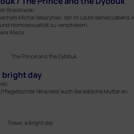
bbuk / The Prince and the Dybbuk
iotr Rosolowski
emachers Michal Waszynski, der im Laufe sei­nes Lebens v
 und Homosexualität zu verschleiern.
iera Wieża.
The Prince and the Dybbuk
a bright day
zelc
legetochter Nina reist auch die leib­li­che Mutter an.
Tower, a bright day