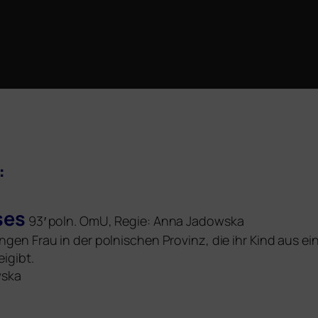
:
ses
93′ poln. OmU, Regie: Anna Jadowska
n Frau in der pol­ni­schen Provinz, die ihr Kind aus eine
igibt.
wska