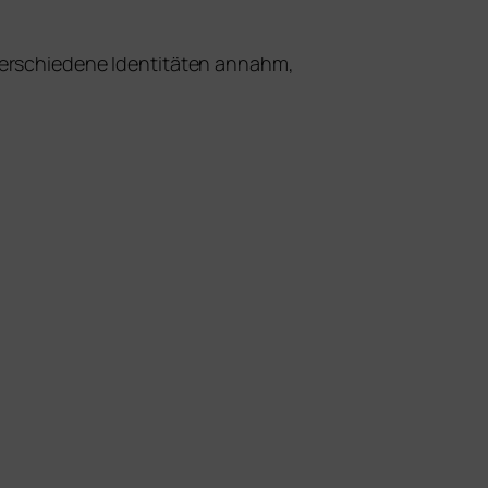
er­schie­de­ne Identitäten annahm,