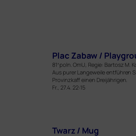
Plac Zabaw / Playgr
81′ poln. OmU, Regie: Bartosz M. K
Aus purer Langeweile ent­füh­ren S
Provinzkaff einen Dreijährigen.
Fr., 27.4. 22:15
Twarz / Mug