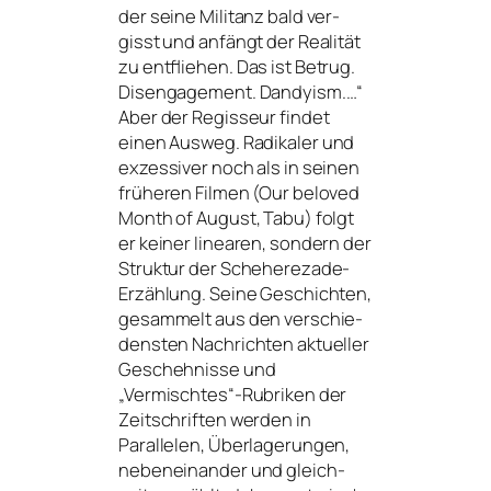
der sei­ne Militanz bald ver­
gisst und anfängt der Realität
zu ent­flie­hen. Das ist Betrug.
Disengagement. Dandyism.…“
Aber der Regisseur fin­det
einen
Ausweg. Radikaler und
exzes­si­ver noch als in sei­nen
frü­he­ren Filmen (Our bel­oved
Month of August, Tabu) folgt
er kei­ner linea­ren, son­dern der
Struktur der Scheherezade-
Erzählung. Seine Geschichten,
gesam­melt aus den ver­schie­
dens­ten Nachrichten aktu­el­ler
Geschehnisse und
„Vermischtes“-Rubriken der
Zeitschriften wer­den in
Parallelen, Überlagerungen,
neben­ein­an­der und gleich­