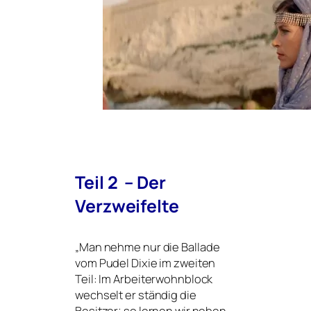
Teil 2 – Der
Verzweifelte
„
Man neh­me nur die Ballade
vom Pudel Dixie im zwei­ten
Teil: Im Arbeiterwohnblock
wech­selt er stän­dig die
Besitzer; so ler­nen wir neben­