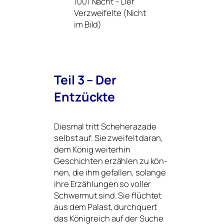
1001 Nacht – Der
Verzweifelte (Nicht
im Bild)
Teil 3 – Der
Entzückte
Diesmal tritt Scheherazade
selbst auf. Sie zwei­felt dar­an,
dem König wei­ter­hin
Geschichten erzäh­len zu kön­
nen, die ihm gefal­len, solan­ge
ihre Erzählungen so vol­ler
Schwermut sind. Sie flüch­tet
aus dem Palast, durch­quert
das Königreich auf der Suche