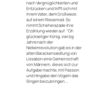
nach Vergnüglichkeiten und
Entzücken und trifft sich mit
ihrem Vater, dem Großwesir,
auf einem Riesenrad. So
nimmt Scheherazade ihre
Erzählung wie­der auf: “Oh
glück­se­li­ger König, vier­zig
Jahre nach der
Nelkenrevolution gab es in der
alten Barackensiedlung von
Lissabon eine Gemeinschaft
von Männern, die es sich zur
Aufgabe mach­te, mit Passion
und Hingabe den Vögeln das
Singen beizubringen.…