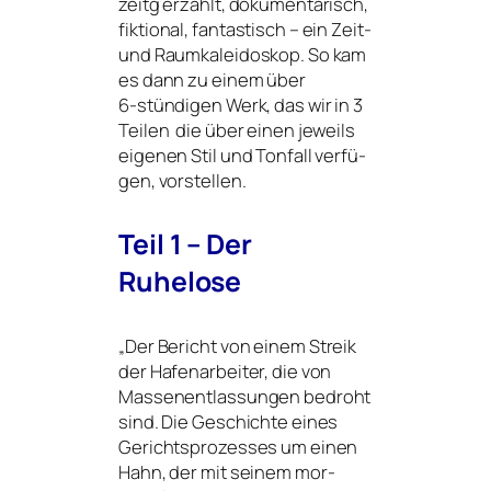
zeitg erzählt, doku­men­ta­risch,
fik­tio­nal, fan­tas­tisch – ein Zeit-
und Raumkaleidoskop. So kam
es dann zu einem über
6‑stündigen Werk, das wir in 3
Teilen die über einen jeweils
eige­nen Stil und Tonfall ver­fü­
gen, vorstellen.
Teil 1 – Der
Ruhelose
„
Der Bericht von einem Streik
der Hafenarbeiter, die von
Massenentlassungen bedroht
sind. Die Geschichte eines
Gerichtsprozesses um einen
Hahn, der mit sei­nem mor­