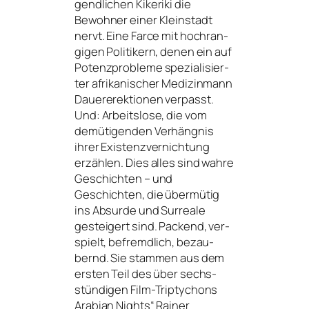
gend­li­chen Kikeriki die
Bewohner einer Kleinstadt
nervt. Eine Farce mit hoch­ran­
gi­gen Politikern, denen ein auf
Potenzprobleme spe­zia­li­sier­
ter afri­ka­ni­scher Medizinmann
Dauererektionen ver­passt.
Und: Arbeitslose, die vom
demü­ti­gen­den Verhängnis
ihrer Existenzvernichtung
erzäh­len. Dies alles sind wah­re
Geschichten – und
Geschichten, die über­mü­tig
ins Absurde und Surreale
gestei­gert sind. Packend, ver­
spielt, befremd­lich, bezau­
bernd. Sie stam­men aus dem
ers­ten Teil des über sechs­
stün­di­gen Film-Triptychons
Arabian Nights“ Rainer