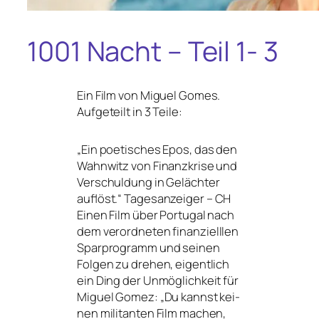
1001 Nacht – Teil 1- 3
Ein Film von Miguel Gomes.
Aufgeteilt in 3 Teile:
„
Ein poe­ti­sches Epos, das den
Wahnwitz von Finanzkrise und
Verschuldung in Gelächter
auf­löst.“ Tagesanzeiger –
CH
Einen Film über Portugal nach
dem ver­ord­ne­ten finan­zi­ell­len
Sparprogramm und sei­nen
Folgen zu dre­hen, eigent­lich
ein Ding der Unmöglichkeit für
Miguel Gomez: „Du kannst kei­
nen mili­tan­ten Film machen,