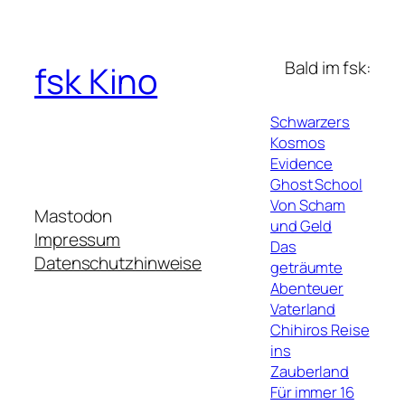
Bald im fsk:
fsk Kino
Schwarzers
Kosmos
Evidence
Ghost School
Von Scham
Mastodon
und Geld
Impressum
Das
Datenschutzhinweise
geträumte
Abenteuer
Vaterland
Chihiros Reise
ins
Zauberland
Für immer 16