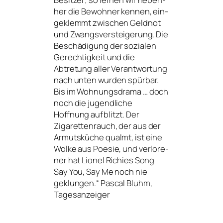
her die Bewohner ken­nen, ein­
ge­klemmt zwi­schen Geldnot
und Zwangsversteigerung. Die
Beschädigung der sozia­len
Gerechtigkeit und die
Abtretung aller Verantwortung
nach unten wur­den spür­bar.
Bis im Wohnungsdrama … doch
noch die jugend­li­che
Hoffnung auf­blitzt. Der
Zigarettenrauch, der aus der
Armutsküche qualmt, ist eine
Wolke aus Poesie, und ver­lo­re­
ner hat Lionel Richies Song
Say You, Say Me noch nie
geklun­gen.“ Pascal Bluhm,
Tagesanzeiger