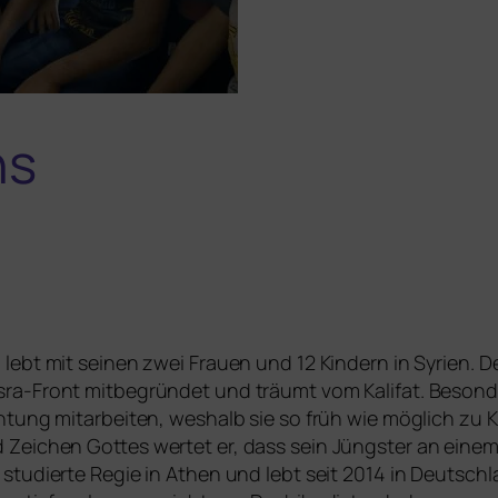
ns
 lebt mit sei­nen zwei Frauen und 12 Kindern in Syrie
-Front mit­be­grün­det und träumt vom Kalifat. Besonder
tung mit­ar­bei­ten, wes­halb sie so früh wie mög­lich zu 
d Zeichen Gottes wer­tet er, dass sein Jüngster an eine
stu­dier­te Regie in Athen und lebt seit 2014 in Deutsc