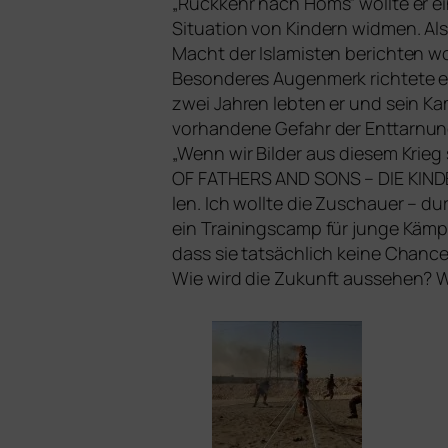
„Rückkehr nach Homs“ woll­te er e
Situation von Kindern wid­men. Als 
Macht der Islamisten berich­ten wol­
Besonderes Augenmerk rich­te­te e
zwei Jahren leb­ten er und sein K
vor­han­de­ne Gefahr der Enttarnun
„Wenn wir Bilder aus die­sem Krieg s
OF
FATHERS
AND
SONS
–
DIE
KIND
len. Ich woll­te die Zuschauer – d
ein Trainingscamp für jun­ge Kämpf
dass sie tat­säch­lich kei­ne Chanc
Wie wird die Zukunft aus­se­hen? 