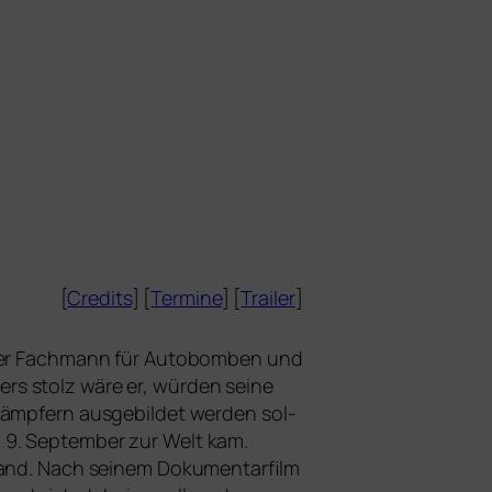
[
Credits
] [
Termine
] [
Trailer
]
n. Der Fachmann für Autobomben und
s stolz wäre er, wür­den sei­ne
Kämpfern aus­ge­bil­det wer­den sol­
m 9. September zur Welt kam.
hland. Nach sei­nem Dokumentarfilm