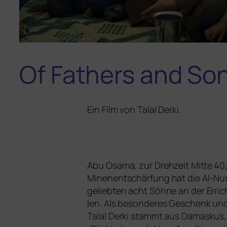
Of Fathers and So
Ein Film von Talal Derki.
Abu Osama, zur Drehzeit Mitte 40,
Minenentschärfung hat die Al-Nusra
gelieb­ten acht Söhne an der Errich
len. Als beson­de­res Geschenk un
Talal Derki stammt aus Damaskus, 