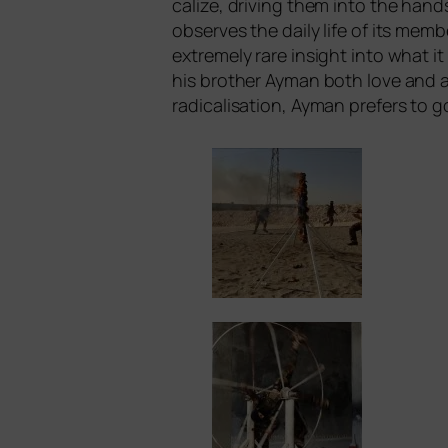
cal­i­ze, dri­ving them into the hands
obser­ves the dai­ly life of its mem
extre­me­ly rare insight into what i
his brot­her Ayman both love and a
radi­cal­i­sa­ti­on, Ayman pre­fers to