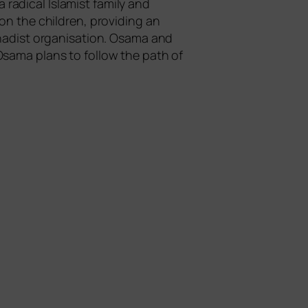
a radi­cal Islamist fami­ly and
on the child­ren, pro­vi­ding an
a­dist orga­ni­sa­ti­on. Osama and
Osama plans to fol­low the path of