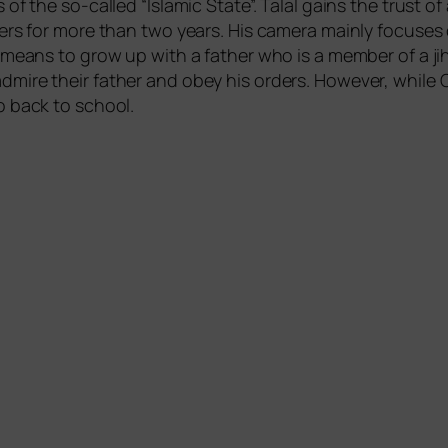
 of the so-cal­led “Islamic State”. Talal gains the trust of 
­bers for more than two years. His came­ra main­ly focu­ses 
t means to grow up with a father who is a mem­ber of a jih
dmi­re their father and obey his orders. However, while 
 go back to school.