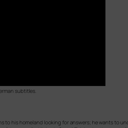
German subtitles.
turns to his home­land loo­king for ans­wers; he wants to u