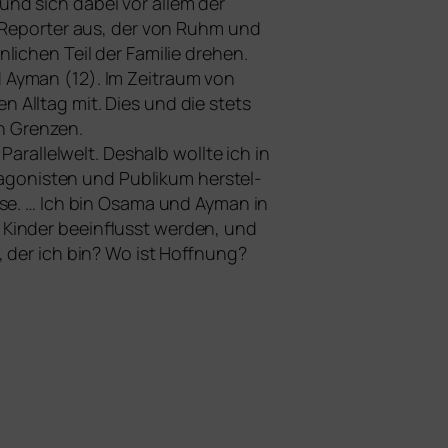
und sich dabei vor allem der
ger Reporter aus, der von Ruhm und
li­chen Teil der Familie dre­hen.
d Ayman (12). Im Zeitraum von
 Alltag mit. Dies und die stets
en Grenzen.
Parallelwelt. Deshalb woll­te ich in
agonisten und Publikum her­stel­
eise. … Ich bin Osama und Ayman in
 Kinder beein­flusst wer­den, und
m, der ich bin? Wo ist Hoffnung?