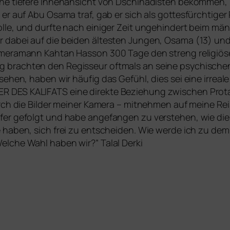
ine tie­fe­re Innenansicht von Dschihadisten bekom­men, 
er auf Abu Osama traf, gab er sich als got­tes­fürch­ti­
le, und durf­te nach eini­ger Zeit unge­hin­dert beim männ­
r dabei auf die bei­den ältes­ten Jungen, Osama (13) un
ameramann Kahtan Hasson 300 Tage den streng reli­giö­sen
g brach­ten den Regisseur oft­mals an sei­ne psy­chi­sch
ehen, haben wir häu­fig das Gefühl, dies sei eine irrea­le 
ER
DES
KALIFATS
eine direk­te Beziehung zwi­schen Prot
urch die Bilder mei­ner Kamera – mit­neh­men auf mei­ne R
er gefolgt und habe ange­fan­gen zu ver­ste­hen, wie die
e haben, sich frei zu ent­schei­den. Wie wer­de ich zu de
Welche Wahl haben wir?” Talal Derki