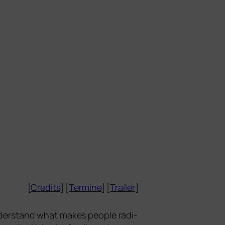
[
Credits
] [
Termine
] [
Trailer
]
nder­stand what makes peo­p­le radi­