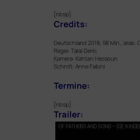
[nbsp]
Credits:
Deutschland 2018, 98 Min., arab.
Regie: Talal Derki
Kamera: Kahtan Hassoun
Schnitt: Anne Fabini
Termine:
[nbsp]
Trailer:
OF
FATHERS
AND
SONS
–
DIE
KINDE