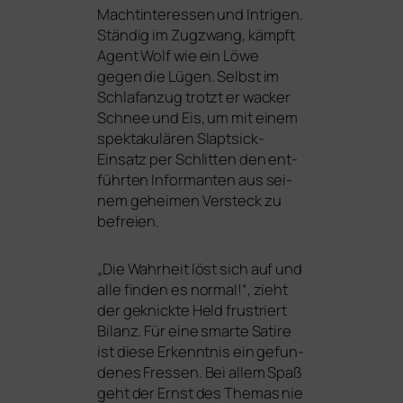
Machtinteressen und Intrigen.
Ständig im Zugzwang, kämpft
Agent Wolf wie ein Löwe
gegen die Lügen. Selbst im
Schlafanzug trotzt er wacker
Schnee und Eis, um mit einem
spek­ta­ku­lä­ren Slaptsick-
Einsatz per Schlitten den ent­
führ­ten Informanten aus sei­
nem gehei­men Versteck zu
befreien.
„
Die Wahrheit löst sich auf und
alle fin­den es nor­mal!“, zieht
der geknick­te Held frus­triert
Bilanz. Für eine smar­te Satire
ist die­se Erkenntnis ein gefun­
de­nes Fressen. Bei allem Spaß
geht der Ernst des Themas nie