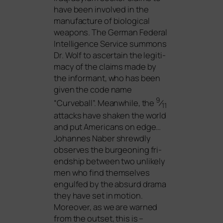
have been invol­ved in the
manu­fac­tu­re of bio­lo­gi­cal
wea­pons. The German Federal
Intelligence Service sum­mons
Dr. Wolf to ascer­tain the legi­ti­
ma­cy of the claims made by
the infor­mant, who has been
given the code name
9
“Curveball”. Meanwhile, the
⁄
11
attacks have shaken the world
and put Americans on edge…
Johannes Naber shrewd­ly
obser­ves the bur­geo­ning fri­
end­ship bet­ween two unli­kely
men who find them­sel­ves
engul­fed by the absurd dra­ma
they have set in moti­on.
Moreover, as we are war­ned
from the out­set, this is –