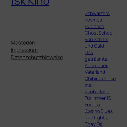
fsk Kino
Schwarzers
Kosmos
Evidence
Ghost School
Von Scham
Mastodon
und Geld
Impressum
Das
Datenschutzhinweise
geträumte
Abenteuer
Vaterland
Chihiros Reise
ins
Zauberland
Für immer 16
Funeral
Casino Blues
The Lights,
They Fall