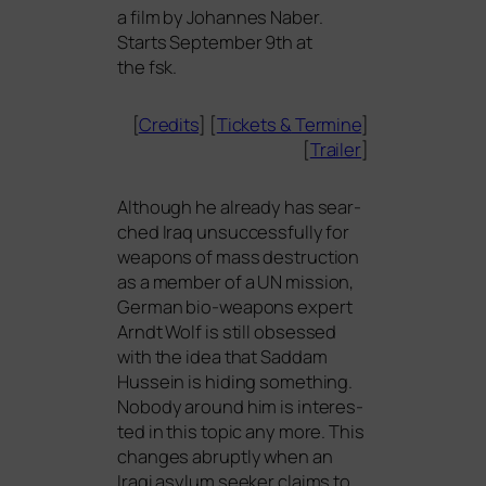
a film by Johannes Naber.
Starts September 9th at
the fsk.
[
Credits
] [
Tickets
&
Termine
]
[
Trailer
]
Although he alre­a­dy has sear­
ched Iraq unsuc­cessful­ly for
wea­pons of mass des­truc­tion
as a mem­ber of a
UN
mis­si­on,
German bio-wea­pons expert
Arndt Wolf is still obses­sed
with the idea that Saddam
Hussein is hiding some­thing.
Nobody around him is inte­res­
ted in this topic any more. This
chan­ges abrupt­ly when an
Iraqi asyl­um see­ker claims to