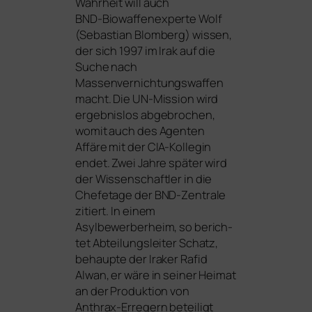
Wahrheit will auch
BND-Biowaffenexperte Wolf
(Sebastian Blomberg) wis­sen,
der sich 1997 im Irak auf die
Suche nach
Massenvernichtungswaffen
macht. Die UN-Mission wird
ergeb­nis­los abge­bro­chen,
womit auch des Agenten
Affäre mit der CIA-Kollegin
endet. Zwei Jahre spä­ter wird
der Wissenschaftler in die
Chefetage der BND-Zentrale
zitiert. In einem
Asylbewerberheim, so berich­
tet Abteilungsleiter Schatz,
behaup­te der Iraker Rafid
Alwan, er wäre in sei­ner Heimat
an der Produktion von
Anthrax-Erregern betei­ligt