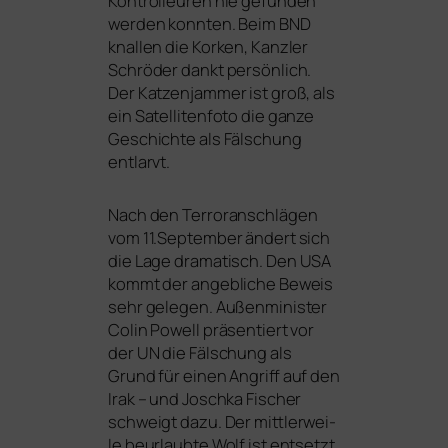
Kontrolleuren nie gefun­den
wer­den konn­ten. Beim
BND
knal­len die Korken, Kanzler
Schröder dankt per­sön­lich.
Der Katzenjammer ist groß, als
ein Satellitenfoto die gan­ze
Geschichte als Fälschung
entlarvt.
Nach den Terroranschlägen
vom 11.September ändert sich
die Lage dra­ma­tisch. Den
USA
kommt der angeb­li­che Beweis
sehr gele­gen. Außenminister
Colin Powell prä­sen­tiert vor
der
UN
die Fälschung als
Grund für einen Angriff auf den
Irak – und Joschka Fischer
schweigt dazu. Der mitt­ler­wei­
le beur­laub­te Wolf ist ent­setzt.