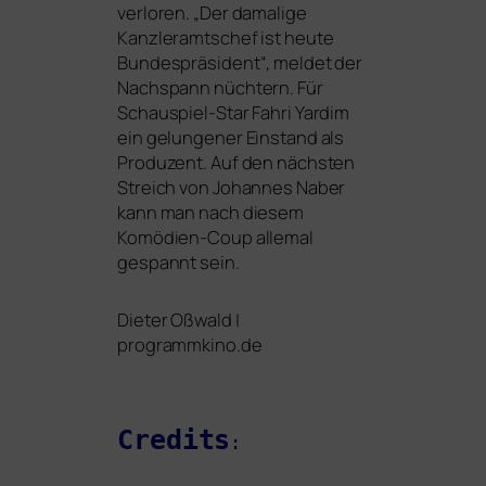
ver­lo­ren. „Der dama­li­ge
Kanzleramtschef ist heu­te
Bundespräsident“, mel­det der
Nachspann nüch­tern. Für
Schauspiel-Star Fahri Yardim
ein gelun­ge­ner Einstand als
Produzent. Auf den nächs­ten
Streich von Johannes Naber
kann man nach die­sem
Komödien-Coup alle­mal
gespannt sein.
Dieter Oßwald |
programmkino.de
Credits
: