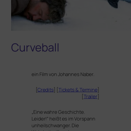
Curveball
ein Film von Johannes Naber.
[
Credits
] [
Tickets
&
Termine
]
[
Trailer
]
„
Eine wah­re Geschichte.
Leider!“ heißt es im Vorspann
unheil­schwan­ger. Die