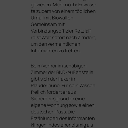
gewe­sen. Mehr noch: Er wüss­
te zudem von einem töd­li­chen
Unfall mit Biowaffen.
Gemeinsam mit
Verbindungsoffizier Retzlaff
reist Wolf sofort nach Zirndorf,
um den ver­meint­li­chen
Informanten zu treffen.
Beim Verhör im schä­bi­gen
Zimmer der BND-Außenstelle
gibt sich der Iraker in
Plauderlaune. Für sein Wissen
frei­lich for­dert er aus
Sicherheitsgründen eine
eige­ne Wohnung sowie einen
deut­schen Pass. Die
Erzählungen des Informanten
klin­gen indes eher blu­mig als