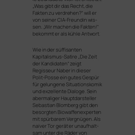
„Was gibt dir das Recht, die
Fakten zu ver­dre­hen?“ will er
von sei­ner CIA-Freundin wis­
sen. „Wir machen die Fakten!“
bekommt er als küh­le Antwort.
Wie in der süf­fi­san­ten
Kapitalismus-Satire „Die Zeit
der Kandidaten“ zeigt
Regisseur Naber in die­ser
Polit-Posse ein gutes Gespür
für gelun­ge­ne Situationskomik
und exzel­len­te Dialoge. Sein
aber­ma­li­ger Hauptdarsteller
Sebastian Blomberg gibt den
besorg­ten Biowaffenexperten
mit spür­ba­rem Vergnügen. Als
nai­ver Tor gerät er unauf­halt­
sam unter die Räder von