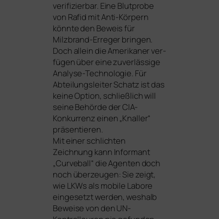
veri­fi­zier­bar. Eine Blutprobe
von Rafid mit Anti-Körpern
könn­te den Beweis für
Milzbrand-Erreger brin­gen.
Doch allein die Amerikaner ver­
fü­gen über eine zuver­läs­si­ge
Analyse-Technologie. Für
Abteilungsleiter Schatz ist das
kei­ne Option, schließ­lich will
sei­ne Behörde der CIA-
Konkurrenz einen „Knaller“
prä­sen­tie­ren.
Mit einer schlich­ten
Zeichnung kann Informant
„Curveball“ die Agenten doch
noch über­zeu­gen: Sie zeigt,
wie LKWs als mobi­le Labore
ein­ge­setzt wer­den, wes­halb
Beweise von den UN-