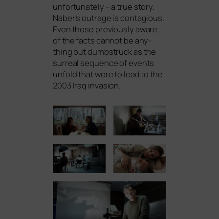
unfort­u­na­te­ly – a true sto­ry.
Naber’s outra­ge is con­ta­gious.
Even tho­se pre­vious­ly awa­re
of the facts can­not be any­
thing but dumb­s­truck as the
sur­re­al sequence of events
unfold that were to lead to the
2003 Iraq invasion.