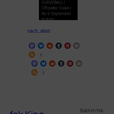
CURVEBALL
|
Offizieller Trailer |
Ab 9. September
im Kino
nach oben
Bald im fsk: