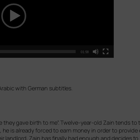
01:58
 Arabic with German subtitles.
they gave birth to me”. Twelve-year-old Zain tends to tell 
, he is alre­a­dy forced to earn money in order to pro­vi­de
their land­lord, Zain has final­ly had enough and deci­des