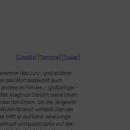
[
Credits
] [
Termine
] [
Trailer
]
Gewinner des Jury- und ande­rer
ber das Wort bedeu­tet auch
­re im Film ein – groß­ar­ti­ger –
er, klagt vor Gericht sei­ne Eltern
 bei den Eltern, bis die, ange­wie­
n. Wutentbrannt ver­lässt Zain die
rifft er auf Rahil, eine jun­ge
rschlupf und passt dafür auf den