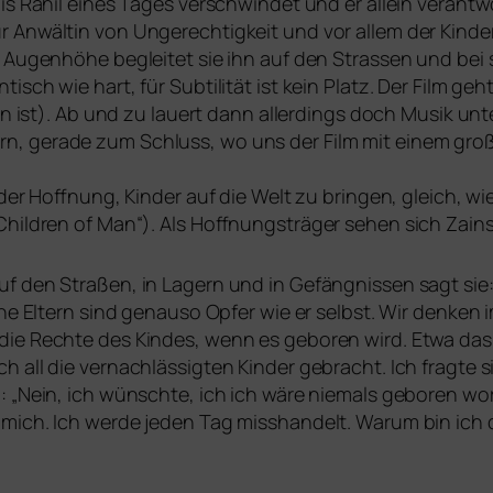
is Rahil eines Tages ver­schwin­det und er allein ver­ant­wo
 Anwältin von Ungerechtigkeit und vor allem der Kinder
f Augenhöhe beglei­tet sie ihn auf den Strassen und bei
isch wie hart, für Subtilität ist kein Platz. Der Film geht
in ist). Ab und zu lau­ert dann aller­dings doch Musik un
n, gera­de zum Schluss, wo uns der Film mit einem gro
 der Hoffnung, Kinder auf die Welt zu brin­gen, gleich, wi
Children of Man“). Als Hoffnungsträger sehen sich Zains 
uf den Straßen, in Lagern und in Gefängnissen sagt sie: „
ine Eltern sind genau­so Opfer wie er selbst. Wir den­ken
die Rechte des Kindes, wenn es gebo­ren wird. Etwa das
all die ver­nach­läs­sig­ten Kinder gebracht. Ich frag­te si
: „Nein, ich wünsch­te, ich ich wäre nie­mals gebo­ren wo
 mich. Ich wer­de jeden Tag miss­han­delt. Warum bin ich 