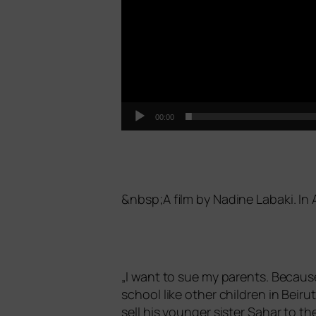
00:00
&
nbsp;A film by Nadine Labaki. In
„
I want to sue my par­ents. Because 
school like other child­ren in Beirut
sell his youn­ger sis­ter Sahar to 