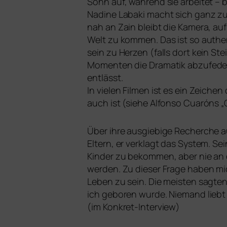
Sohn auf, wäh­rend sie arbei­tet – b
Nadine Labaki macht sich ganz zur
nah an Zain bleibt die Kamera, au
Welt zu kom­men. Das ist so authen­t
sein zu Herzen (falls dort kein Ste
Momenten die Dramatik abzu­fe­der
entlässt.
In vie­len Filmen ist es ein Zeichen
auch ist (sie­he Alfonso Cuaróns „
Über ihre aus­gie­bi­ge Recherche a
Eltern, er ver­klagt das System. Se
Kinder zu bekom­men, aber nie an 
wer­den. Zu die­ser Frage haben mich 
Leben zu sein. Die meis­ten sag­ten
ich gebo­ren wur­de. Niemand liebt
(im Konkret-Interview)