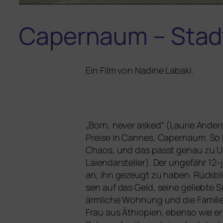
Capernaum – Stad
Ein Film von Nadine Labaki.
„
Born, never asked“ (Laurie Ander
Preise in Cannes,
Capernaum
. So
Chaos, und das passt genau zu Umge
Laiendarsteller). Der unge­fähr 12-
an, ihn gezeugt zu haben. Rückblick
sen auf das Geld, sei­ne gelieb­te S
ärm­li­che Wohnung und die Familie
Frau aus Äthiopien, eben­so wie er