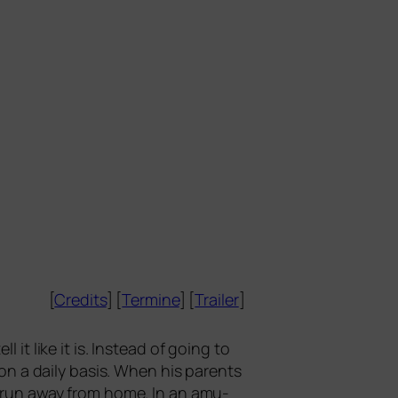
[
Credits
] [
Termine
] [
Trailer
]
it like it is. Instead of going to
 on a dai­ly basis. When his par­ents
 to run away from home. In an amu­