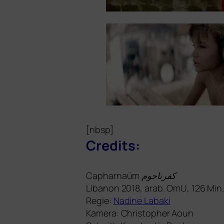
[nbsp]
Credits:
Capharnaüm
کفرناحوم
Libanon 2018, arab. OmU, 126 Min
Regie:
Nadine Labaki
Kamera: Christopher Aoun