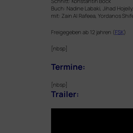
Schnitt: Konstantin Bock
Buch: Nadine Labaki, Jihad Hojei
mit: Zain Al Rafeea, Yordanos Shi
Freigegeben ab 12 jah­ren (
FSK
)
[nbsp]
Termine:
[nbsp]
Trailer:
Video-
Player