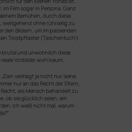
rt­lich für den klei­nen Yonas ist.
, im Film sogar in Persona. Ganz
 sei­nem Bemühen, durch die­se
, weit­ge­hend ohne rühr­se­lig zu
ter den Bildern, um im pas­sen­den
­ßen Trostpflaster (Taschentuch!)
e bru­tal und unwohn­lich die­se
rea­le Vorbilder wohl kaum.
Zain ver­klagt ja nicht nur sei­ne
 immer nur an das Recht der Eltern,
 Recht, als Mensch behan­delt zu
e, ob sie glück­lich sei­en, am
r­den. Ich weiß nicht mal, war­um
da?“