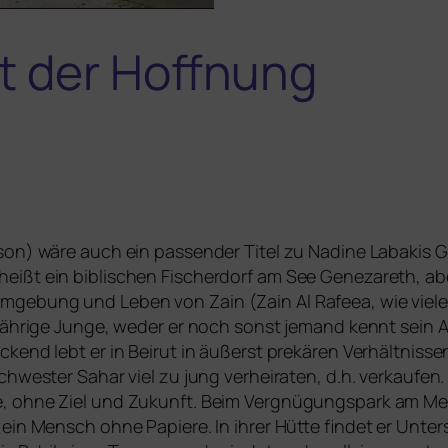
t der Hoffnung
son) wäre auch ein pas­sen­der Titel zu Nadine Labakis 
 heißt ein bibli­schen Fischerdorf am See Genezareth, a
bung und Leben von Zain (Zain Al Rafeea, wie vie­le ande
jäh­ri­ge Junge, weder er noch sonst jemand kennt sein Alt
end lebt er in Beirut in äußerst pre­kä­ren Verhältnissen
chwester Sahar viel zu jung ver­hei­ra­ten, d.h. ver­kau­fe
, ohne Ziel und Zukunft. Beim Vergnügungspark am Meer t
 ein Mensch ohne Papiere. In ihrer Hütte fin­det er Unte