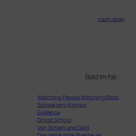
nach oben
Bald im fsk:
Watching People Watching Birds
Schwarzers Kosmos
Evidence
Ghost School
Von Scham und Geld
Das geträumte Abenteuer