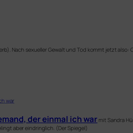
erb). Nach sexu­el­ler Gewalt und Tod kommt jetzt als
mand, der ein­mal ich war
mit Sandra Hü
gelingt aber ein­dring­lich. (Der Spiegel)