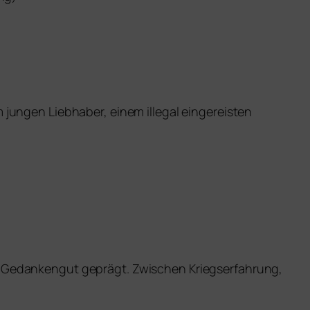
un­gen Liebhaber, einem ille­gal ein­ge­reis­ten
hes Gedankengut geprägt. Zwischen Kriegserfahrung,