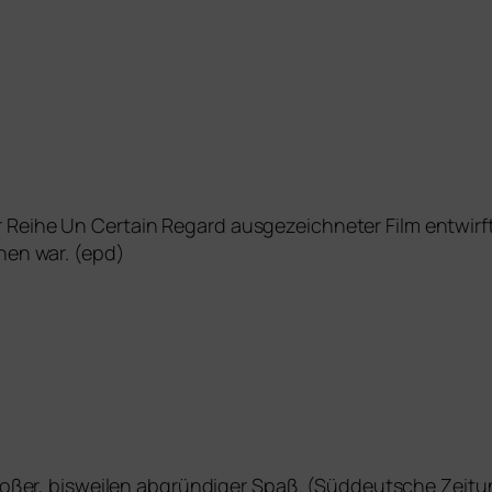
eihe Un Certain Regard aus­ge­zeich­ne­ter Film ent­wir
hen war. (epd)
ro­ßer, bis­wei­len abgrün­di­ger Spaß. (Süddeutsche Zeit