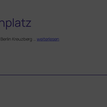
nplatz
n Berlin Kreuzberg …
wei­ter­le­sen