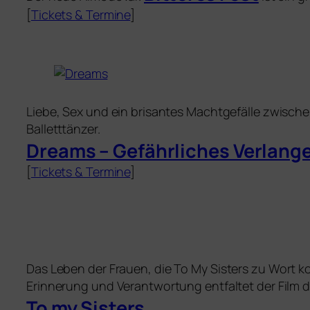
[
Tickets
&
Termine
]
Liebe, Sex und ein bri­san­tes Machtgefälle zwi­schen 
Balletttänzer.
Dreams – Gefährliches Verlang
[
Tickets
&
Termine
]
Das Leben der Frauen, die
To My Sister
s zu Wort k
Erinnerung und Verantwortung ent­fal­tet der Film dr
To my Sisters