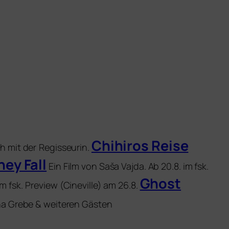
Chihiros Reise
h mit der
Regisseurin.
hey Fall
Ein Film von Saša Vajda. Ab 20.8. im fsk.
Ghost
m fsk.
Preview (Cineville) am 26.8.
nna Grebe
&
wei­te­ren Gästen