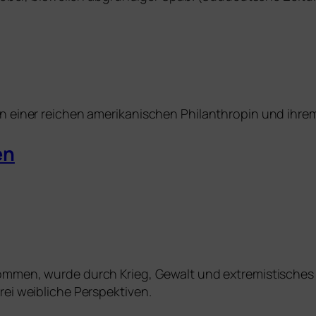
einer rei­chen ame­ri­ka­ni­schen Philanthropin und ihrem j
en
om­men, wur­de durch Krieg, Gewalt und extre­mis­ti­sc
ei weib­li­che Perspektiven.