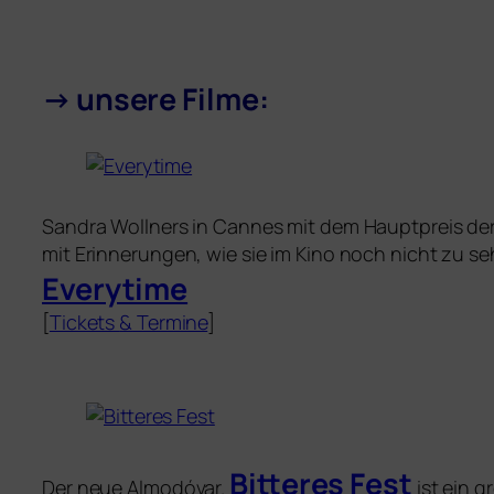
→
unse­re Filme:
Sandra Wollners in Cannes mit dem Hauptpreis der R
mit Erinnerungen, wie sie im Kino noch nicht zu se
Everytime
[
Tickets
&
Termine
]
Bitteres Fest
Der neue Almodóvar.
ist ein g