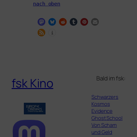
nach oben
Bald im fsk:
fsk Kino
Schwarzers
Kosmos
Evidence
Ghost School
Von Scham
und Geld