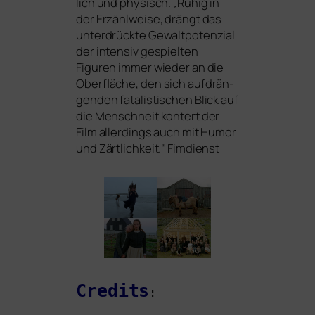
lich und phy­sisch. „Ruhig in
der Erzählweise, drängt das
unter­drück­te Gewaltpotenzial
der inten­siv gespiel­ten
Figuren immer wie­der an die
Oberfläche, den sich auf­drän­
gen­den fata­lis­ti­schen Blick auf
die Menschheit kon­tert der
Film aller­dings auch mit Humor
und Zärtlichkeit.“ Fimdienst
Credits
: