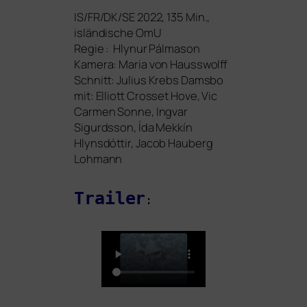
IS
/
FR
/
DK
/
SE
2022, 1
35
Min.,
islän­di­sche OmU
Regie : Hlynur Pálmason
Kamera: Maria von Hausswolff
Schnitt: Julius Krebs Damsbo
mit:
Elliott Crosset Hove, Vic
Carmen Sonne, Ingvar
Sigurdsson, Ída Mekkín
Hlynsdóttir, Jacob Hauberg
Lohmann
Trailer
: