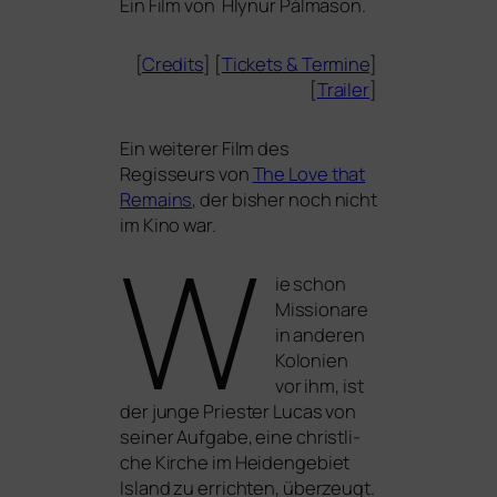
Ein Film von Hlynur Pálmason.
[
Credits
] [
Tickets
&
Termine
]
[
Trailer
]
Ein wei­te­rer Film des
Regisseurs von
The Love that
Remains
, der bis­her noch nicht
im Kino war.
W
ie schon
Missionare
in ande­ren
Kolonien
vor ihm, ist
der jun­ge Priester Lucas von
sei­ner Aufgabe, eine christ­li­
che Kirche im Heidengebiet
Island zu errich­ten, über­zeugt.