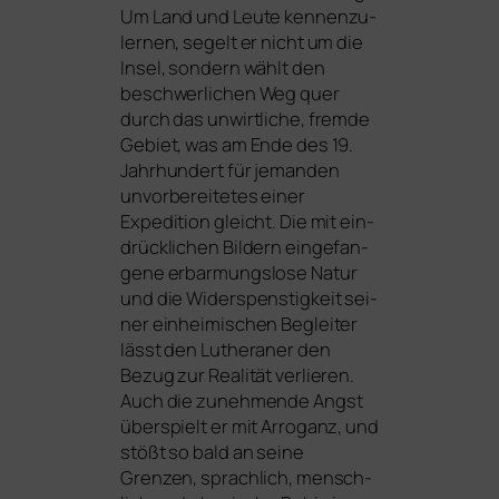
Um Land und Leute ken­nen­zu­
ler­nen, segelt er nicht um die
Insel, son­dern wählt den
beschwer­li­chen Weg quer
durch das unwirt­li­che, frem­de
Gebiet, was am Ende des 19.
Jahrhundert für jeman­den
unvor­be­rei­te­tes einer
Expedition gleicht. Die mit ein­
drück­li­chen Bildern ein­ge­fan­
ge­ne erbar­mungs­lo­se Natur
und die Widerspenstigkeit sei­
ner ein­hei­mi­schen Begleiter
lässt den Lutheraner den
Bezug zur Realität ver­lie­ren.
Auch die zuneh­men­de Angst
über­spielt er mit Arroganz, und
stößt so bald an sei­ne
Grenzen, sprach­lich, mensch­