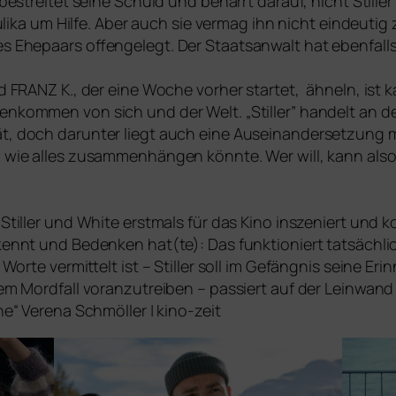
estrei­tet sei­ne Schuld und beharrt dar­auf, nicht Stiller 
ika um Hilfe. Aber auch sie ver­mag ihn nicht ein­deu­tig zu
Ehepaars offen­ge­legt. Der Staatsanwalt hat eben­falls
d
FRANZ
K., der eine Woche vor­her star­tet, ähneln, ist 
kommen von sich und der Welt. „Stiller” han­delt an d
 doch dar­un­ter liegt auch eine Auseinandersetzung m
ie alles zusam­men­hän­gen könn­te. Wer will, kann also 
iller und White erst­mals für das Kino insze­niert und kon
nnt und Bedenken hat(te): Das funk­tio­niert tat­säch­l
orte ver­mit­telt ist – Stiller soll im Gefängnis sei­ne 
 Mordfall vor­an­zu­trei­ben – pas­siert auf der Leinwand ü
he“ Verena Schmöller | kino-zeit