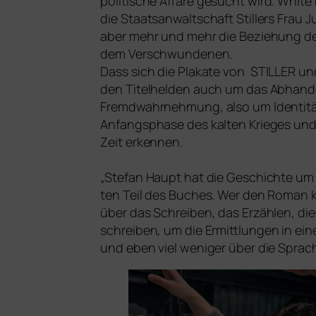
poli­ti­sche Affäre gesucht wird. White b
die Staatsanwaltschaft Stillers Frau Jul
aber mehr und mehr die Beziehung des 
dem Verschwundenen.
Dass sich die Plakate von
STILLER
un
den Titelhelden auch um das Abhanden
Fremdwahrnehmung, also um Identität,
Anfangsphase des kal­ten Krieges und w
Zeit erken­nen.
„Stefan Haupt hat die Geschichte um St
ten Teil des Buches. Wer den Roman ke
über das Schreiben, das Erzählen, die W
schrei­ben, um die Ermittlungen in einem
und eben viel weni­ger über die Sprac