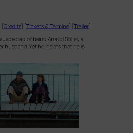
[
Credits
] [
Tickets
&
Termine
] [
Trailer
]
uspec­ted of being Anatol Stiller, a
her hus­band. Yet he insists that he is