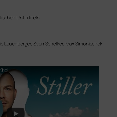
li­schen Untertiteln
rie Leuenberger, Sven Schelker, Max Simonischek
Kino!