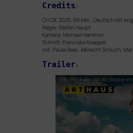
Credits
:
CH
DE
2025, 99 Min., Deutsch
mit eng­
Regie: Stefan Haupt
Kamera: Michael Hammon
Schnitt: Franziska Koeppel
mit: Paula Beer, Albrecht Schuch, Ma
Trailer
:
STILLER
| Trailer | Ab 30. Oktober im 