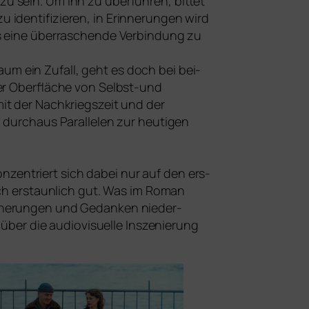
zu sein. Um ihn zu über­füh­ren, bit­tet
 iden­ti­fi­zie­ren, in Erinnerungen wird
 eine über­ra­schen­de Verbindung zu
kaum ein Zufall, geht es doch bei bei­
er Oberfläche von Selbst-und
it der Nachkriegszeit und der
durch­aus Parallelen zur heu­ti­gen
­zen­triert sich dabei nur auf den ers­
ich erstaun­lich gut. Was im Roman
Erinnerungen und Gedanken nie­der­
ber die audio­vi­su­el­le Inszenierung