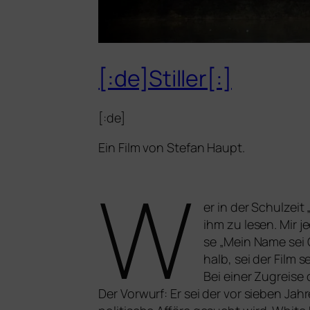
[:de]Stiller[:]
[:de]
Ein Film von Stefan Haupt.
W
er in der Schulzeit
ihm zu lesen. Mir je
se „Mein Name sei 
halb, sei der Film 
Bei einer Zugreise
Der Vorwurf: Er sei der vor sie­ben Jah