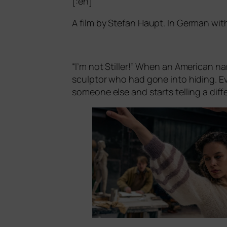
[:en]
A film by Stefan Haupt. In German with
“
I’m not Stiller!” When an American nam
sculp­tor who had gone into hiding. Even 
someone else and starts tel­ling a dif­fe