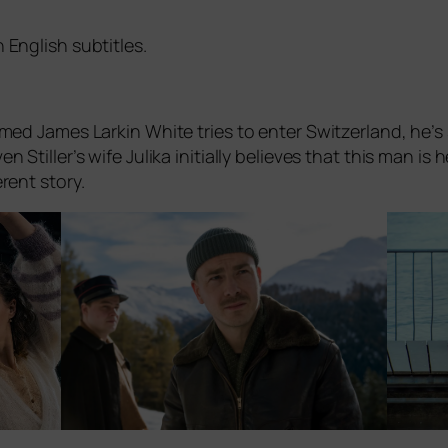
 English subtitles.
ed James Larkin White tri­es to enter Switzerland, he’s s
Stiller’s wife Julika initi­al­ly belie­ves that this man is 
­rent story.