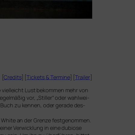
[
Credits
] [
Tickets
&
Termine
] [
Trailer
]
e viel­leicht Lust bekom­men mehr von
gel­mä­ßig vor, „Stiller“ oder wahl­wei­
Buch zu ken­nen, oder gera­de des­
 White an der Grenze fest­ge­nom­men.
ei­ner Verwicklung in eine dubio­se