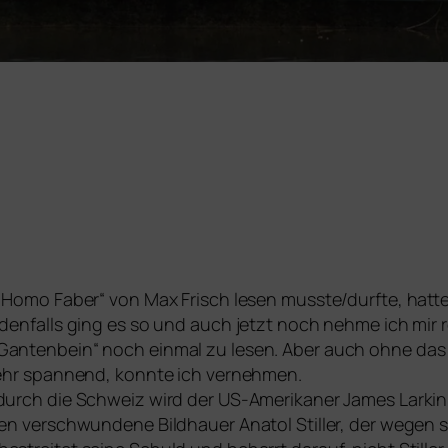
 „Homo Faber“ von Max Frisch lesen musste/durfte, hat­t
den­falls ging es so und auch jetzt noch neh­me ich mir re
Gantenbein“ noch ein­mal zu lesen. Aber auch ohne das 
sehr span­nend, konn­te ich ver­neh­men.
 durch die Schweiz wird der US-Amerikaner James Larkin
ren ver­schwun­de­ne Bildhauer Anatol Stiller, der wegen s