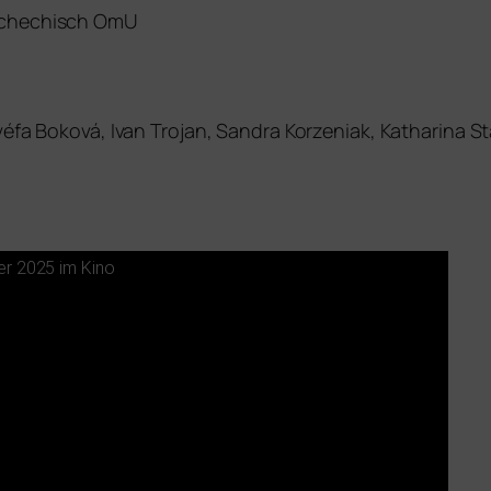
Tschechisch OmU
véfa Boková, Ivan Trojan, Sandra Korzeniak, Katharina St
ber 2025 im Kino