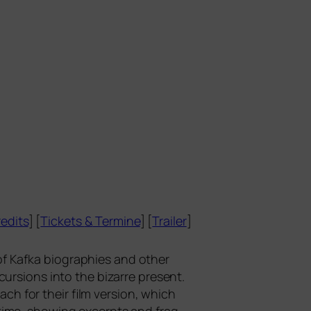
edits
] [
Tickets
&
Termine
] [
Trailer
]
of Kafka bio­gra­phies and other
cur­si­ons into the bizar­re pre­sent.
h for their film ver­si­on, which