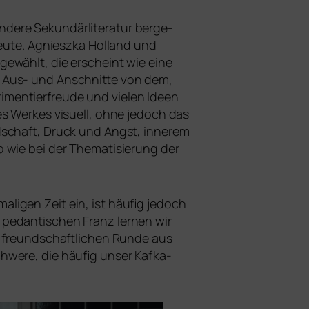
nde­re Sekundärliteratur ber­ge­
le Heute. Agnieszka Holland und
 gewählt, die erscheint wie eine
t Aus- und Anschnitte von dem,
rimentierfreude und vie­len Ideen
­nes Werkes visu­ell, ohne jedoch das
undschaft, Druck und Angst, inne­rem
so wie bei der Thematisierung der
i­gen Zeit ein, ist häu­fig jedoch
 pedan­ti­schen Franz ler­nen wir
r freund­schaft­li­chen Runde aus
chwere, die häu­fig unser Kafka-