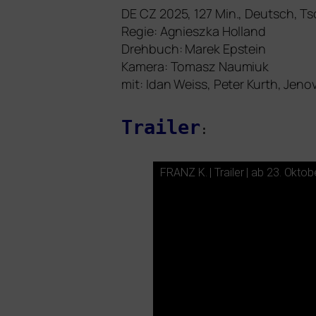
DE
CZ
2025, 127 Min., Deutsch, 
Regie: Agnieszka Holland
Drehbuch: Marek Epstein
Kamera: Tomasz Naumiuk
mit: Idan Weiss, Peter Kurth, Jeno
Trailer
:
FRANZ
K. | Trailer | ab 23. Okto