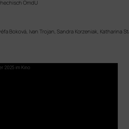
schechisch OmdU
véfa Boková, Ivan Trojan, Sandra Korzeniak, Katharina St
ber 2025 im Kino