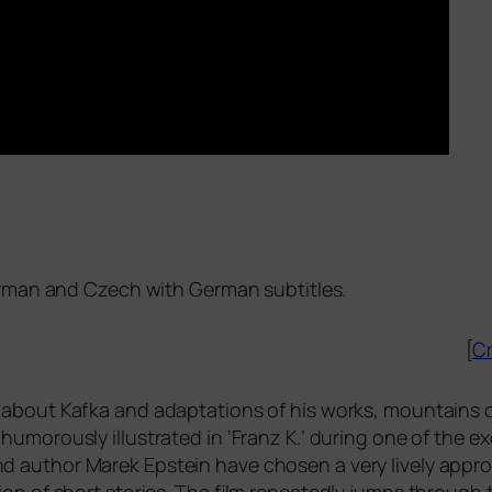
erman and Czech with German subtitles.
[
Cr
s about Kafka and adapt­a­ti­ons of his works, moun­ta­ins 
e, humo­rous­ly illus­tra­ted in ‘Franz K.’ during one of the ex
 aut­hor Marek Epstein have cho­sen a very lively approac