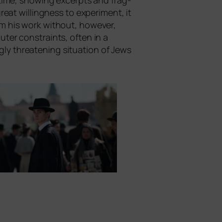
h time, show­ing excerp­ts and frag­
­at wil­ling­ness to expe­ri­ment, it
from his work wit­hout, howe­ver,
 outer cons­traints, often in a
g­ly threa­tening situa­ti­on of Jews