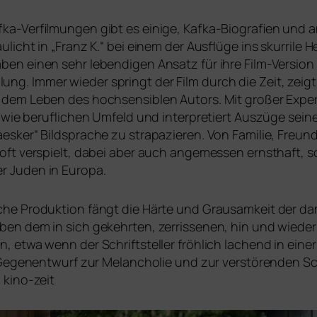
ka-Verfilmungen gibt es eini­ge, Kafka-Biografien und a
chau­licht in „Franz K.“ bei einem der Ausflüge ins skur­ri­
en einen sehr leben­di­gen Ansatz für ihre Film-Version
g. Immer wie­der springt der Film durch die Zeit, zeig
dem Leben des hoch­sen­si­blen Autors. Mit gro­ßer Expe
en wie beruf­li­chen Umfeld und inter­pre­tiert Auszüge sei
­es­ker“ Bildsprache zu stra­pa­zie­ren. Von Familie, Fre
ft ver­spielt, dabei aber auch ange­mes­sen ernst­haft, 
r Juden in Europa.
che Produktion fängt die Härte und Grausamkeit der dama­l
en dem in sich gekehr­ten, zer­ris­se­nen, hin und wie­der
nen, etwa wenn der Schriftsteller fröh­lich lachend in eine
r Gegenentwurf zur Melancholie und zur ver­stö­ren­den S
 kino-zeit