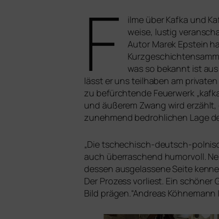
F
ilme über Kafka und Kaf
wei­se, lus­tig ver­an­s
Autor Marek Epstein hab
Kurzgeschichtensammlun
was so bekannt ist aus 
lässt er uns teil­ha­ben am pri­va­t
zu befürch­ten­de Feuerwerk „kaf­ka
und äuße­rem Zwang wird erzählt, o
zuneh­mend bedroh­li­chen Lage de
„
Die tsche­chisch-deutsch-pol­ni­s
auch über­ra­schend humor­voll. Neb
des­sen aus­ge­las­se­ne Seite ken­
Der Prozess
vor­liest. Ein schö­ne
Bild prägen.“Andreas Köhnemann |