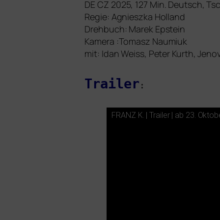
DE
CZ
2025, 127 Min. Deutsch, T
Regie: Agnieszka Holland
Drehbuch: Marek Epstein
Kamera :Tomasz Naumiuk
mit: Idan Weiss, Peter Kurth, Jeno
Trailer
:
FRANZ
K. | Trailer | ab 23. Okto