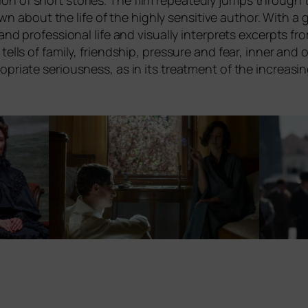
­tion of short sto­ries. The film repea­ted­ly jumps throug
about the life of the high­ly sen­si­ti­ve aut­hor. With a gre
e and pro­fes­sio­nal life and visual­ly inter­prets excerp­ts 
ells of fami­ly, fri­end­ship, pres­su­re and fear, inner and
pria­te serious­ness, as in its tre­at­ment of the incre­asin