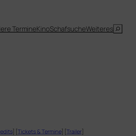
Suche
ere Termine
Kino
Schafsuche
Weiteres
edits
] [
Tickets
&
Termine
] [
Trailer
]