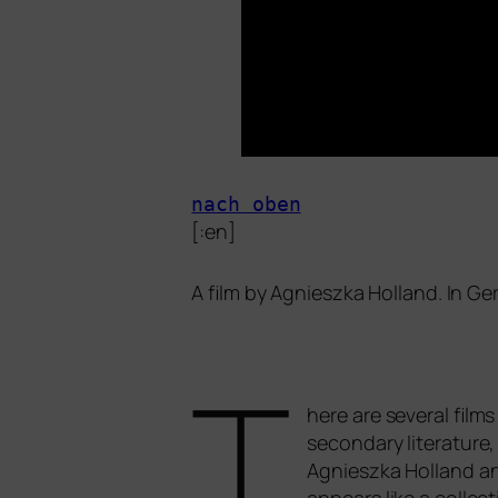
nach oben
[:en]
A film by Agnieszka Holland. In G
T
here are seve­ral film
secon­da­ry lite­ra­tu­r
Agnieszka Holland and