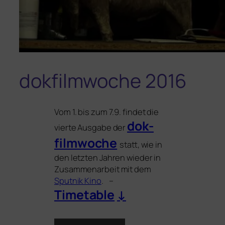
dokfilmwoche 2016
Vom 1. bis zum 7.9. fin­det die
dok­
vier­te Ausgabe der
film­wo­che
statt, wie in
den letz­ten Jahren wie­der in
Zusammenarbeit mit dem
Sputnik Kino
. –
Timetable
↓