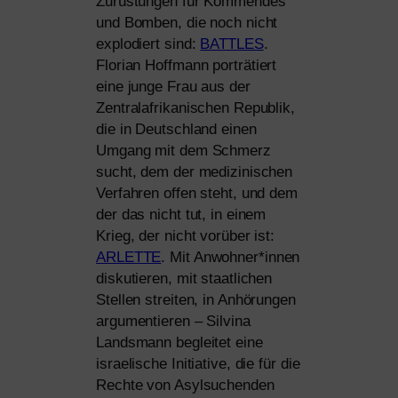
Zurüstungen für Kommendes
und Bomben, die noch nicht
explo­diert sind:
BATTLES
.
Florian Hoffmann portr
ä
tiert
eine jun­ge Frau aus der
Zentralafrikanischen Republik,
die in Deutschland einen
Umgang mit dem Schmerz
sucht, dem der medi­zi­ni­schen
Verfahren offen steht, und dem
der das nicht tut, in einem
Krieg, der nicht vor­über ist:
ARLETTE
. Mit Anwohner*innen
dis­ku­tie­ren, mit staat­li­chen
Stellen strei­ten, in Anhörungen
argu­men­tie­ren – Silvina
Landsmann beglei­tet eine
israe­li­sche Initiative, die für die
Rechte von Asylsuchenden