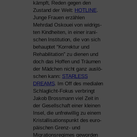
kämpft, Reden gegen den
Zustand der Welt:
HOTLINE
.
Junge Frauen erzäh­len
Mehrdad Oskouei von wid­rigs­
ten Kindheiten, in einer ira­ni­
schen Institution, die von sich
behaup­tet “Korrektur und
Rehabilitation” zu die­nen und
doch das Hoffen und Träumen
der Mädchen nicht ganz aus­lö­
schen kann:
STARLESS
DREAMS
. Im Off des media­len
Schlaglicht-Fokus ver­bringt
Jakob Brossmann viel Zeit in
der Gesellschaft einer klei­nen
Insel, die unfrei­wil­lig zu einem
Kristallisationspunkt des euro­
päi­schen Grenz- und
Migrationsregimes gewor­den