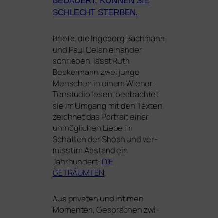
BEDAUERT
,
KÖNNEN
SIE
SCHLECHT
STERBEN
.
Briefe, die Ingeborg Bachmann
und Paul Celan ein­an­der
schrie­ben, lässt Ruth
Beckermann zwei jun­ge
Menschen in einem Wiener
Tonstudio lesen, beob­ach­tet
sie im Umgang mit den Texten,
zeich­net das Portrait einer
unmög­li­chen Liebe im
Schatten der Shoah und ver­
misst im Abstand ein
Jahrhundert:
DIE
GETRÄUMTEN
.
Aus pri­va­ten und inti­men
Momenten, Gesprächen zwi­