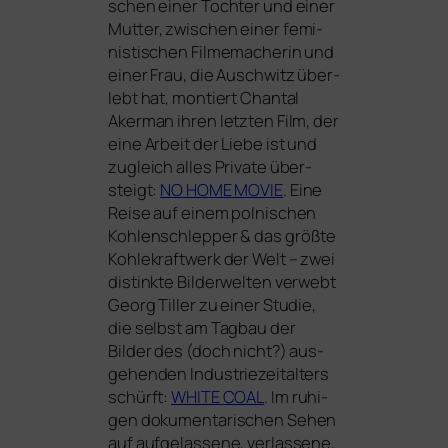
schen einer Tochter und einer
Mutter, zwi­schen einer femi­
nis­ti­schen Filmemacherin und
einer Frau, die Auschwitz über­
lebt hat, mon­tiert Chantal
Akerman ihren letz­ten Film, der
eine Arbeit der Liebe ist und
zugleich alles Private über­
steigt:
NO
HOME
MOVIE
. Eine
Reise auf einem pol­ni­schen
Kohlenschlepper
&
das größ­te
Kohlekraftwerk der Welt – zwei
distink­te Bilderwelten ver­webt
Georg Tiller zu einer Studie,
die selbst am Tagbau der
Bilder des (doch nicht?) aus­
ge­hen­den Industriezeitalters
schürft:
WHITE
COAL
. Im ruhi­
gen doku­men­ta­ri­schen Sehen
auf auf­ge­las­se­ne, ver­las­se­ne,