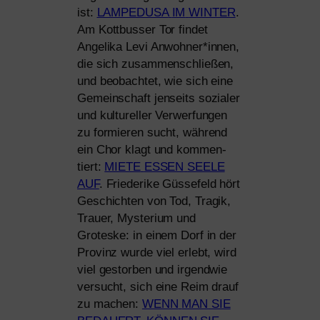
ist:
LAMPEDUSA
IM
WINTER
.
Am Kottbusser Tor fin­det
Angelika Levi Anwohner*innen,
die sich zusam­men­schlie­ßen,
und beob­ach­tet, wie sich eine
Gemeinschaft jen­seits sozia­ler
und kul­tu­rel­ler Verwerfungen
zu for­mie­ren sucht, wäh­rend
ein Chor klagt und kom­men­
tiert:
MIETE
ESSEN
SEELE
AUF
. Friederike Güssefeld hört
Geschichten von Tod, Tragik,
Trauer, Mysterium und
Groteske: in einem Dorf in der
Provinz wur­de viel erlebt, wird
viel gestor­ben und irgend­wie
ver­sucht, sich eine Reim drauf
zu machen:
WENN
MAN
SIE