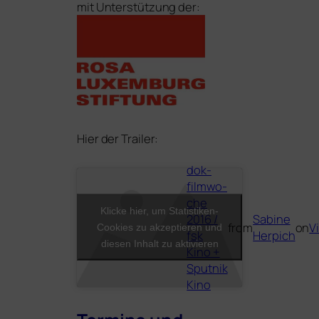
mit Unterstützung der:
Hier der Trailer:
dok­
film­wo­
che
Klicke hier, um Statistiken-
Sabine
2016 /
from
on
V
Cookies zu akzeptieren und
Herpich
fsk
diesen Inhalt zu aktivieren
Kino +
Sputnik
Kino