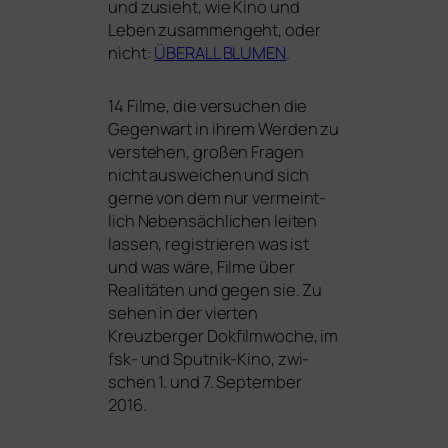
und zusieht, wie Kino und
Leben zusam­men­geht, oder
nicht:
ÜBERALL
BLUMEN
.
14
Filme, die ver­su­chen die
Gegenwart in ihrem Werden zu
ver­ste­hen, gro­ßen Fragen
nicht aus­wei­chen und sich
ger­ne von dem nur ver­meint­
lich Nebensächlichen lei­ten
las­sen, regis­trie­ren was ist
und was wäre, Filme über
Realitäten und gegen sie. Zu
sehen in der vier­ten
Kreuzberger Dokfilmwoche, im
fsk
- und Sputnik-Kino, zwi­
schen 1. und 7. September
2016.