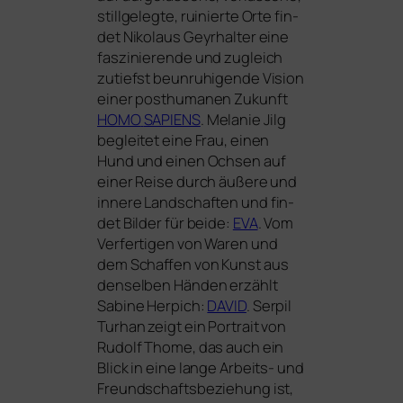
still­ge­leg­te, rui­nier­te Orte fin­
det Nikolaus Geyrhalter eine
fas­zi­nie­ren­de und zugleich
zutiefst beun­ru­hi­gen­de Vision
einer post­hu­ma­nen Zukunft
HOMO
SAPIENS
. Melanie Jilg
beglei­tet eine Frau, einen
Hund und einen Ochsen auf
einer Reise durch äuße­re und
inne­re Landschaften und fin­
det Bilder für bei­de:
EVA
. Vom
Verfertigen von Waren und
dem Schaffen von Kunst aus
den­sel­ben Händen erzählt
Sabine Herpich:
DAVID
. Serpil
Turhan zeigt ein Portrait von
Rudolf Thome, das auch ein
Blick in eine lan­ge Arbeits- und
Freundschaftsbeziehung ist,