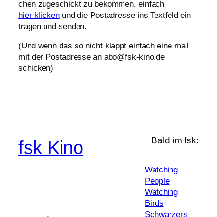
chen zuge­schickt zu bekom­men, einfach
hier kli­cken
und die Post­adresse ins Text­feld ein­
tra­gen und senden.
(Und wenn das so nicht klappt ein­fach eine mail
mit der Post­adresse an abo@fsk-kino.de
schicken)
Bald im fsk:
fsk Kino
Watching
People
Watching
Birds
Schwarzers