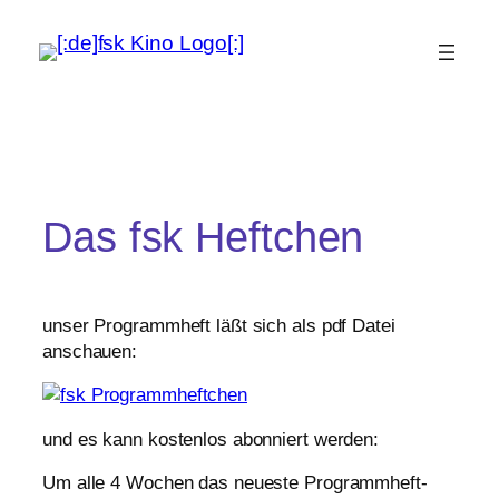
Das fsk Heftchen
unser Pro­gramm­heft läßt sich als pdf Datei
anschauen:
und es kann kos­ten­los abon­niert werden:
Um alle 4 Wochen das neu­este Pro­gramm­heft­