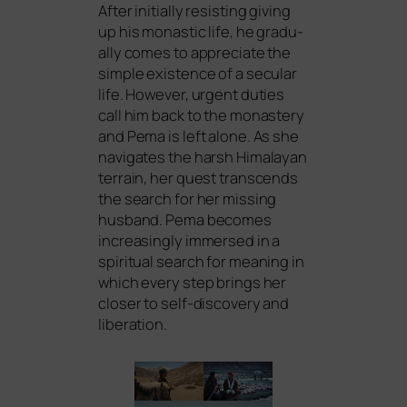
After initi­al­ly resis­ting giving
up his monastic life, he gra­du­
al­ly comes to app­re­cia­te the
simp­le exis­tence of a secu­lar
life. However, urgent duties
call him back to the monas­tery
and Pema is left alo­ne. As she
navi­ga­tes the harsh Himalayan
ter­rain, her quest tran­s­cends
the search for her miss­ing
hus­band. Pema beco­mes
incre­asing­ly immer­sed in a
spi­ri­tu­al search for mea­ning in
which every step brings her
clo­ser to self-dis­co­very and
liberation.