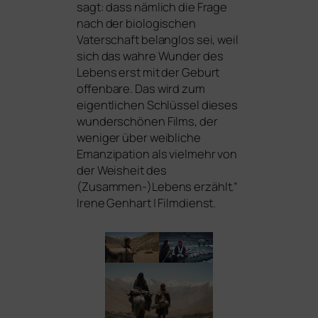
sagt: dass näm­lich die Frage
nach der bio­lo­gi­schen
Vaterschaft belang­los sei, weil
sich das wah­re Wunder des
Lebens erst mit der Geburt
offen­ba­re. Das wird zum
eigent­li­chen Schlüssel die­ses
wun­der­schö­nen Films, der
weni­ger über weib­li­che
Emanzipation als viel­mehr von
der Weisheit des
(Zusammen-)Lebens erzählt.”
Irene Genhart | Filmdienst.