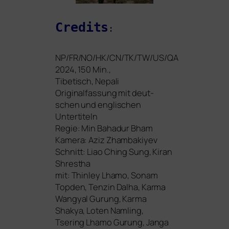
Credits
:
NP
/
FR
/
NO
/
HK
/
CN
/
TK
/
TW
/
US
/
QA
2024, 150 Min.,
Tibetisch, Nepali
Originalfassung mit deut­
schen und eng­li­schen
Untertiteln
Regie: Min Bahadur Bham
Kamera: Aziz Zhambakiyev
Schnitt: Liao Ching Sung, Kiran
Shrestha
mit: Thinley Lhamo, Sonam
Topden, Tenzin Dalha, Karma
Wangyal Gurung, Karma
Shakya, Loten Namling,
Tsering Lhamo Gurung, Janga