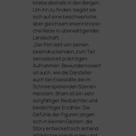
blie­be des­halb in den Bergen.
Um ihn zu fin­den, begibt sie
sich auf eine beschwer­li­che,
aber gleich­sam erkennt­nis­rei­
che Reise in über­wäl­ti­gen­der
Landschaft.
„Der Film lebt von sei­nen
beein­dru­cken­den, zum Teil
sen­sa­tio­nell präch­ti­gen
Aufnahmen. Bewundernswert
ist auch, wie die Darsteller
auch bei Eiseskälte die im
Schnee spie­len­den Szenen
meis­tern. Bham ist ein sehr
sorg­fäl­ti­ger Beobachter und
bedäch­ti­ger Erzähler. Die
Gefühle der Figuren zei­gen
sich in klei­nen Gesten; die
Story ent­wi­ckelt sich anhand
all­täg­li­cher Handlungen und