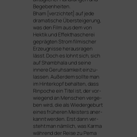
Begebenheiten.
Bham [ver­zich­tet] auf jede
dra­ma­ti­sche Übersteigerung,
was den Film aus dem von
Hektik und Effekthascherei
gepräg­ten Strom fil­mi­scher
Erzeugnisse her­aus­ra­gen
lässt. Doch es lohnt sich, sich
auf
Shambhala
und sei­ne
inne­re Geruhsamkeit ein­zu­
las­sen. Außerdem soll­te man
im Hinterkopf behal­ten, dass
Rinpoche ein Titel ist, der vor­
wie­gend an Menschen ver­ge­
ben wird, die als Wiedergeburt
eines frü­he­ren Meisters aner­
kannt wer­den. Erst dann ver­
steht man näm­lich, was Karma
wäh­rend der Reise zu Pema