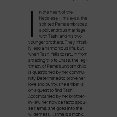
I
n the heart of the
Nepalese Himalayas, the
spi­ri­ted Pema embraces
a poly­and­rous mar­ria­ge
with Tashi and his two
youn­ger brot­hers. They initi­al­
ly lead a har­mo­nious life, but
when Tashi fails to return from
a tra­ding trip to Lhasa, the legi­
ti­ma­cy of Pema’s unborn child
is ques­tio­ned by her com­mu­
ni­ty. Determined to pro­ve her
love and puri­ty, she embarks
on a quest to find Tashi.
Accompanied by her brot­her-
in-law, her now de fac­to spou­
se Karma, she goes into the
wil­der­ness. Karma is a monk.