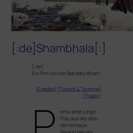
[:de]Shambhala[:]
[:de]
Ein Film von Min Bahadur Bham.
[
Credits
] [
Tickets
&
Termine
]
[
Trailer
]
P
ema, eine jun­ge
Frau aus der obe­
ren Himlaya-
Region Nepals,