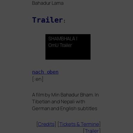
Bahadur Lama
Trailer
:
SHAMBHALA
l
OmU Trailer
nach oben
[:en]
A film by Min Bahadur Bham. In
Tibetian and Nepali with
German and English subtitles
[
Credits
] [
Tickets
&
Termine
]
[
Trailer
]