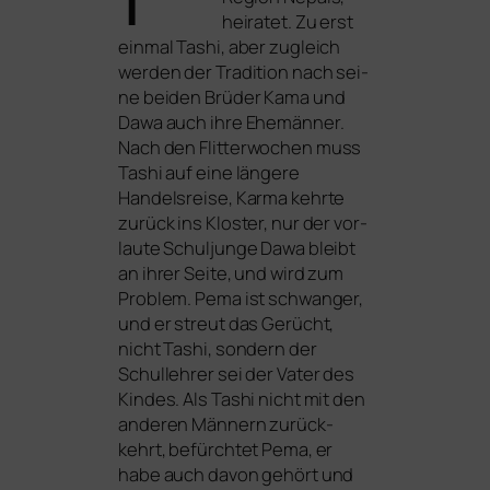
hei­ra­tet. Zu erst
ein­mal Tashi, aber zugleich
wer­den der Tradition nach sei­
ne bei­den Brüder Kama und
Dawa auch ihre Ehemänner.
Nach den Flitterwochen muss
Tashi auf eine län­ge­re
Handelsreise, Karma kehr­te
zurück ins Kloster, nur der vor­
lau­te Schuljunge Dawa bleibt
an ihrer Seite, und wird zum
Problem. Pema ist schwan­ger,
und er streut das Gerücht,
nicht Tashi, son­dern der
Schullehrer sei der Vater des
Kindes. Als Tashi nicht mit den
ande­ren Männern zurück­
kehrt, befürch­tet Pema, er
habe auch davon gehört und