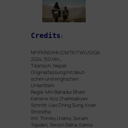
Credits
:
NP
/
FR
/
NO
/
HK
/
CN
/
TK
/
TW
/
US
/
QA
2024, 150 Min.,
Tibetisch, Nepali
Originalfassung mit deut­
schen und eng­li­schen
Untertiteln
Regie: Min Bahadur Bham
Kamera: Aziz Zhambakiyev
Schnitt: Liao Ching Sung, Kiran
Shrestha
mit: Thinley Lhamo, Sonam
Topden, Tenzin Dalha, Karma