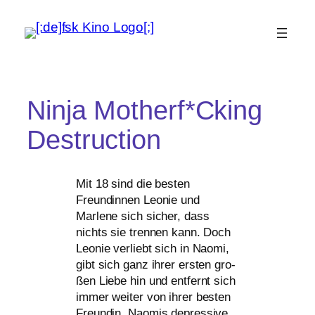
Ninja Motherf*Cking
Destruction
Mit 18 sind die bes­ten
Freundinnen Leonie und
Marlene sich sicher, dass
nichts sie tren­nen kann. Doch
Leonie ver­liebt sich in Naomi,
gibt sich ganz ihrer ers­ten gro­
ßen Liebe hin und ent­fernt sich
immer wei­ter von ihrer bes­ten
Freundin. Naomis depres­si­ve